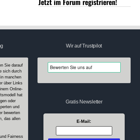
Jetzt im Forum registrieren!
ng
Wir auf Trustpilot
n Sie darauf
e sich durch
n in manchen
er über Links
einem Online-
tsmodell hat
ngen oder
Gratis Newsletter
perten und
er bewerten
, das allen
E-Mail:
 und Fairness