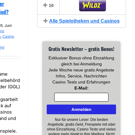
er
10
ied?
Alle Spielotheken und Casinos
15. Juni
ino
n
,
Casino
ung
Gratis Newsletter – gratis Bonus!
Exklusiver Bonus ohne Einzahlung
gleich bei Anmeldung
Jede Woche neue gratis Angebote
ame
Infos, Service, Nachrichten
ielbehörd
Casino Tests und Erfahrungen
der (GGL)
E-Mail:
gsarbeit
ck auf
asinos
and und
Nur für unsere Leser: Die besten
Angebote, gratis Geld, Freispiele mit oder
ohne Einzahlung, Casino Tests und vieles
nspiele.
andere mehr direkt in Ihre Mailbox. Nicht