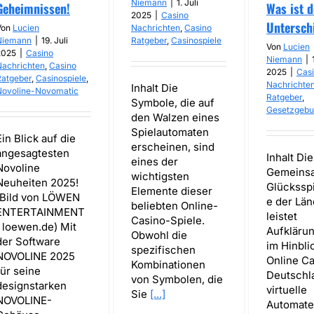
Niemann
|
1. Juli
Geheimnissen!
Was ist d
2025
|
Casino
Untersch
Von
Lucien
Nachrichten
,
Casino
Niemann
|
19. Juli
Ratgeber
,
Casinospiele
Von
Lucien
2025
|
Casino
Niemann
|
Nachrichten
,
Casino
2025
|
Cas
Ratgeber
,
Casinospiele
,
Nachrichte
Inhalt Die
Novoline-Novomatic
Ratgeber
,
Symbole, die auf
Gesetzgeb
den Walzen eines
Spielautomaten
Ein Blick auf die
erscheinen, sind
angesagtesten
Inhalt Die
eines der
Novoline
Gemeins
wichtigsten
Neuheiten 2025!
Glückssp
Elemente dieser
(Bild von LÖWEN
e der Län
beliebten Online-
ENTERTAINMENT
leistet
Casino-Spiele.
/ loewen.de) Mit
Aufklärun
Obwohl die
der Software
im Hinbli
spezifischen
NOVOLINE 2025
Online C
Kombinationen
für seine
Deutschl
von Symbolen, die
designstarken
virtuelle
Sie
[...]
NOVOLINE-
Automate