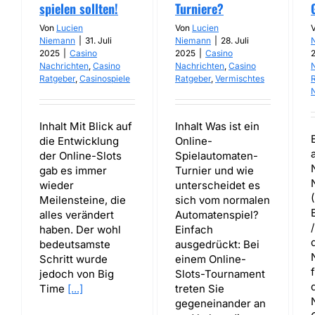
spielen sollten!
Turniere?
Von
Lucien
Von
Lucien
Niemann
|
31. Juli
Niemann
|
28. Juli
2025
|
Casino
2025
|
Casino
Nachrichten
,
Casino
Nachrichten
,
Casino
Ratgeber
,
Casinospiele
Ratgeber
,
Vermischtes
Inhalt Mit Blick auf
Inhalt Was ist ein
die Entwicklung
Online-
der Online-Slots
Spielautomaten-
gab es immer
Turnier und wie
wieder
unterscheidet es
Meilensteine, die
sich vom normalen
alles verändert
Automatenspiel?
haben. Der wohl
Einfach
bedeutsamste
ausgedrückt: Bei
Schritt wurde
einem Online-
jedoch von Big
Slots-Tournament
Time
[...]
treten Sie
gegeneinander an