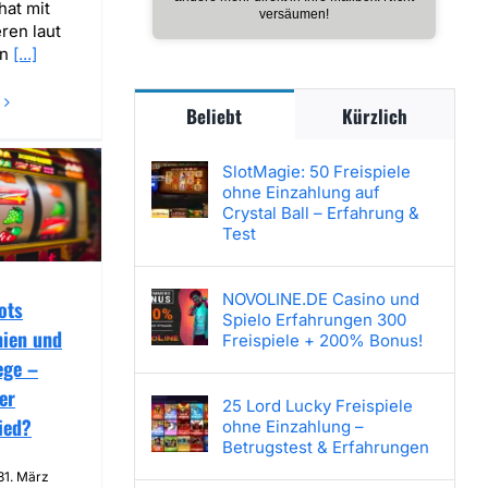
hat mit
versäumen!
ren laut
en
[...]
Beliebt
Kürzlich
SlotMagie: 50 Freispiele
ohne Einzahlung auf
Crystal Ball – Erfahrung &
Test
NOVOLINE.DE Casino und
ots
Spielo Erfahrungen 300
nien und
Freispiele + 200% Bonus!
ege –
er
25 Lord Lucky Freispiele
ied?
ohne Einzahlung –
Betrugstest & Erfahrungen
31. März