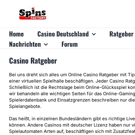
Zum
Inhalt
springen
Home
Casino Deutschland
Ratgeber
Nachrichten
Forum
Casino Ratgeber
Bei uns dreht sich alles um Online Casino Ratgeber mit Tip
einer virtuellen Spielhalle beschäftigen. Jeder Casino Ra
Schließlich ist die Rechtslage beim Online-Glücksspiel ko
wir behandeln alle wichtigen Seiten für das Online-Gamin
Spielerdatenbank und Einsatzgrenzen beschreiben nur die
Spielangebote.
Das heißt, in einzelnen Bundesländern gibt es richtige Li
können. Andere Casinos mit deutscher Lizenz haben nur v
Spielautomaten Arten auf, beschäftigen sich mit Zusatzfea