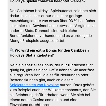
Holidays Spielautomaten beachtet werden?
Der Caribbean Holidays Spielautomat zeichnet sich
dadurch aus, dass er nur eine sehr geringe
Auszahlungsquote von etwas über 93 % hat. Daher
sinkt hier die Gewinnchance etwas im Vergleich zu
anderen Slots. Dennoch sind zahlreiche
Bonusfunktionen vorhanden und es werden jede
Menge Freispiele ausgeschüttet.
Wo wird ein extra Bonus für den Caribbean
Holidays Slot angeboten?
Nein ein spezieller Bonus, der nur für diesen Slot
gültig ist, gibt es nicht. Dafür können Sie aber fast
alle regulären Boni, die es für Neukunden oder
Bestandskunden gibt, auch an diesem
Spielautomaten von Novoline
nutzen. Dazu gehört
zum Beispiel auch der Willkommensbonus, den Sie
als Belohnung dafür erhalten, wenn Sie sich bei
einem neuen Casino anmelden und eine
Einzahlung durchführen.