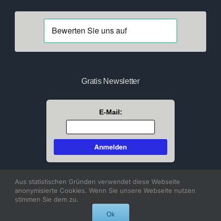
Gratis Newsletter
E-Mail:
Aus statistischen Gründen verwendet diese Webseite
anonymisierte Cookies. Wenn Sie unsere Webseite nutzen
stimmen Sie dem zu.
Ok
Copyright 2021 - 2026 | All Rights Reserved