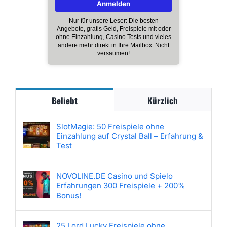
Nur für unsere Leser: Die besten
Angebote, gratis Geld, Freispiele mit oder
ohne Einzahlung, Casino Tests und vieles
andere mehr direkt in Ihre Mailbox. Nicht
versäumen!
Beliebt
Kürzlich
SlotMagie: 50 Freispiele ohne
Einzahlung auf Crystal Ball – Erfahrung &
Test
NOVOLINE.DE Casino und Spielo
Erfahrungen 300 Freispiele + 200%
Bonus!
25 Lord Lucky Freispiele ohne