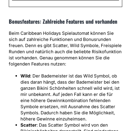
Bonusfeatures: Zahlreiche Features und vorhanden
Beim Caribbean Holidays Spielautomat können Sie
sich auf zahlreiche Funktionen und Bonusrunden
freuen. Denn es gibt Scatter, Wild Symbole, Freispiele
Runden und natürlich auch die beliebte Risikofunktion
ist vorhanden. Genau genommen können Sie die
folgenden Features nutzen:
Wild
: Der Bademeister ist das Wild Symbol, ob
dies daran hängt, dass der Bademeister bei den
ganzen Bikini Schönheiten schnell wild wird, ist
mir unbekannt. Auf jeden Fall kann er die für
eine höhere Gewinnkombination fehlenden
Symbole ersetzen, mit Ausnahme des Scatter
Symbols. Dadurch haben Sie die Möglichkeit,
höhere Gewinne einzuheimsen.
Scatter
: Das Scatter Symbol wird von den