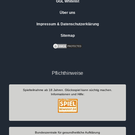
GGL Whitelist
Über uns
Impressum & Datenschutzerklärung
Sitemap
Pflichthinweise
Spielteilnahme ab 18 Jahren. Glücksspiel kann süchtig machen.
Informationen und Hilfe:
Bundeszentrale für gesundheitliche Aufklärung