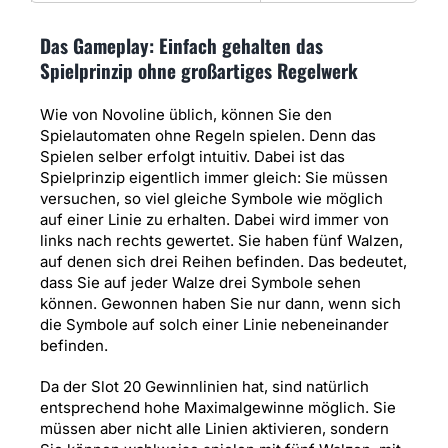
Das Gameplay: Einfach gehalten das
Spielprinzip ohne großartiges Regelwerk
Wie von Novoline üblich, können Sie den
Spielautomaten ohne Regeln spielen. Denn das
Spielen selber erfolgt intuitiv. Dabei ist das
Spielprinzip eigentlich immer gleich: Sie müssen
versuchen, so viel gleiche Symbole wie möglich
auf einer Linie zu erhalten. Dabei wird immer von
links nach rechts gewertet. Sie haben fünf Walzen,
auf denen sich drei Reihen befinden. Das bedeutet,
dass Sie auf jeder Walze drei Symbole sehen
können. Gewonnen haben Sie nur dann, wenn sich
die Symbole auf solch einer Linie nebeneinander
befinden.
Da der Slot 20 Gewinnlinien hat, sind natürlich
entsprechend hohe Maximalgewinne möglich. Sie
müssen aber nicht alle Linien aktivieren, sondern