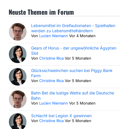
Neuste Themen im Forum
Lebensmittel im Greifautomaten - Spielhallen
werden zu Lebensmittelhändlern
Von
Lucien Niemann
Vor 4 Monaten
Gears of Horus - der ungewöhnliche Ägypten
Slot
Von
Christine Rica
Vor 5 Monaten
Glücksschweinchen suchen bei Piggy Bank
Farm
Von
Christine Rica
Vor 5 Monaten
Bahn Bet die lustige Wette auf die Deutsche
Bahn
Von
Lucien Niemann
Vor 5 Monaten
Schlacht bei Legion X gewinnen
Von
Christine Rica
Vor 5 Monaten