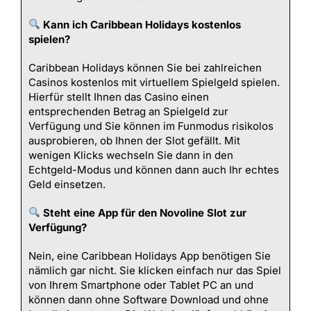
Kann ich Caribbean Holidays kostenlos
spielen?
Caribbean Holidays können Sie bei zahlreichen
Casinos kostenlos mit virtuellem Spielgeld spielen.
Hierfür stellt Ihnen das Casino einen
entsprechenden Betrag an Spielgeld zur
Verfügung und Sie können im Funmodus risikolos
ausprobieren, ob Ihnen der Slot gefällt. Mit
wenigen Klicks wechseln Sie dann in den
Echtgeld-Modus und können dann auch Ihr echtes
Geld einsetzen.
Steht eine App für den Novoline Slot zur
Verfügung?
Nein, eine Caribbean Holidays App benötigen Sie
nämlich gar nicht. Sie klicken einfach nur das Spiel
von Ihrem Smartphone oder Tablet PC an und
können dann ohne Software Download und ohne