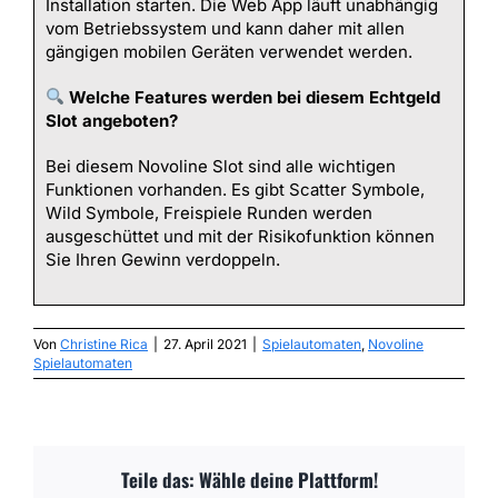
Installation starten. Die Web App läuft unabhängig
vom Betriebssystem und kann daher mit allen
gängigen mobilen Geräten verwendet werden.
Welche Features werden bei diesem Echtgeld
Slot angeboten?
Bei diesem Novoline Slot sind alle wichtigen
Funktionen vorhanden. Es gibt Scatter Symbole,
Wild Symbole, Freispiele Runden werden
ausgeschüttet und mit der Risikofunktion können
Sie Ihren Gewinn verdoppeln.
Von
Christine Rica
|
27. April 2021
|
Spielautomaten
,
Novoline
Spielautomaten
Teile das: Wähle deine Plattform!