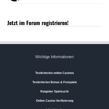
Jetzt im Forum registrieren!
Wichtige Informationen
Testkriterien online Casinos
Testkriterien Bonus & Freispiele
Ratgeber Spielsucht
Online Casino Verifizierung