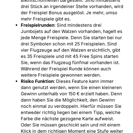
Bikinischönheiten dargestellt. Sind mindestens
drei Stück an irgendeiner Stelle vorhanden, wird
der Freispiel Bonus ausgelöst. Je mehr, umso
mehr Freispiele gibt es.
Freispielrunden
: Sind mindestens drei
Jumbojets auf den Walzen vorhanden, hagelt es
jede Menge Freispiele. Denn Sie starten bei nur
drei Symbolen schon mit 25 Freispielen. Sind
vier Flugzeuge auf den Walzen ersichtlich, gibt
es 35 Freispiele und mit 45 Free Spins starten
Sie, wenn das Flugzeug fünfmal vorhanden ist.
Während der Freispiel Runde können auch
weitere Freispiele gewonnen werden.
Risiko Funktion
: Dieses Feature kann immer
dann genutzt werden, wenn Sie einen kleineren
Gewinn unterhalb von 150 € erzielt haben. Denn
dann haben Sie die Möglichkeit, den Gewinn
noch einmal zu verdoppeln. Hierfür müssen Sie
entweder richtig liegen bei einem Tipp, welche
Farbe die nächste gezogene Karte aufweist.
Oder Sie müssen geschickt sein und mit einem
Klick in dem richtigen Moment eine Stufe weiter