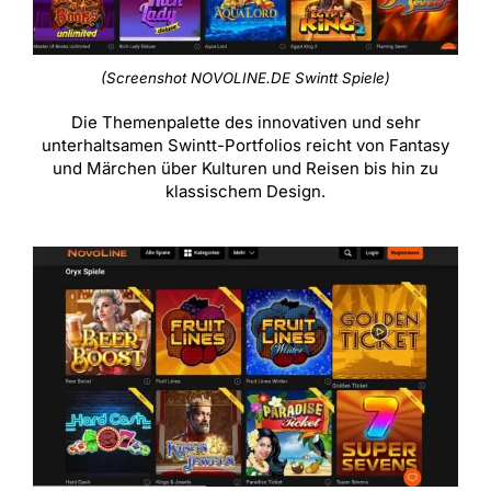
(Screenshot NOVOLINE.DE Swintt Spiele)
Die Themenpalette des innovativen und sehr
unterhaltsamen Swintt-Portfolios reicht von Fantasy
und Märchen über Kulturen und Reisen bis hin zu
klassischem Design.