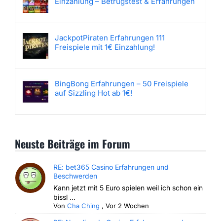
Einzahlung – Betrugstest & Erfahrungen
JackpotPiraten Erfahrungen 111
Freispiele mit 1€ Einzahlung!
BingBong Erfahrungen – 50 Freispiele
auf Sizzling Hot ab 1€!
Neuste Beiträge im Forum
RE: bet365 Casino Erfahrungen und
Beschwerden
Kann jetzt mit 5 Euro spielen weil ich schon ein
bissl ...
Von
Cha Ching
,
Vor 2 Wochen