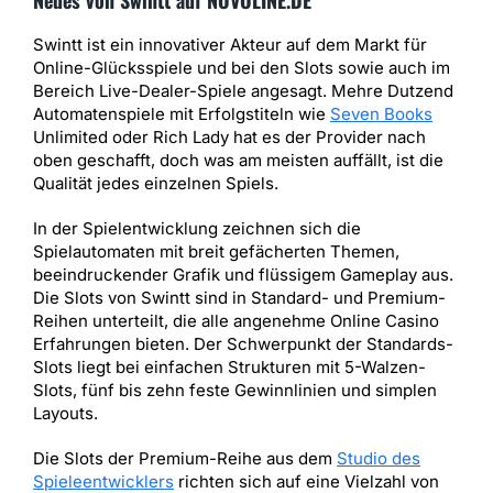
Neues von Swintt auf NOVOLINE.DE
Swintt ist ein innovativer Akteur auf dem Markt für
Online-Glücksspiele und bei den Slots sowie auch im
Bereich Live-Dealer-Spiele angesagt. Mehre Dutzend
Automatenspiele mit Erfolgstiteln wie
Seven Books
Unlimited oder Rich Lady hat es der Provider nach
oben geschafft, doch was am meisten auffällt, ist die
Qualität jedes einzelnen Spiels.
In der Spielentwicklung zeichnen sich die
Spielautomaten mit breit gefächerten Themen,
beeindruckender Grafik und flüssigem Gameplay aus.
Die Slots von Swintt sind in Standard- und Premium-
Reihen unterteilt, die alle angenehme Online Casino
Erfahrungen bieten. Der Schwerpunkt der Standards-
Slots liegt bei einfachen Strukturen mit 5-Walzen-
Slots, fünf bis zehn feste Gewinnlinien und simplen
Layouts.
Die Slots der Premium-Reihe aus dem
Studio des
Spieleentwicklers
richten sich auf eine Vielzahl von