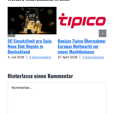
5€ Einsatzlimit pro Spin:
Banijay Tipico Übernahme:
Wer
Neue Slot-Regeln in
Europas Wettmarkt vor
Glü
Deutschland
neuer Machtbalance
har
Cap
3. Juli 2026
|
0 Kommentare
27. April 2026
|
0 Kommentare
25. 
Hinterlasse einen Kommentar
Kommentar