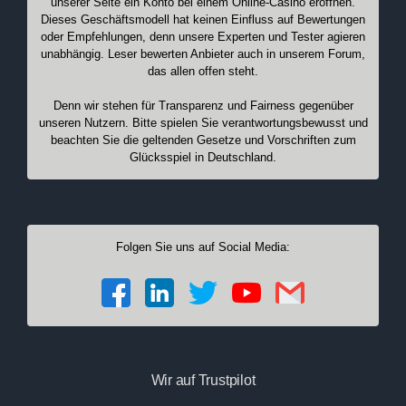
unserer Seite ein Konto bei einem Online-Casino eröffnen.
Dieses Geschäftsmodell hat keinen Einfluss auf Bewertungen
oder Empfehlungen, denn unsere Experten und Tester agieren
unabhängig. Leser bewerten Anbieter auch in unserem Forum,
das allen offen steht.
Denn wir stehen für Transparenz und Fairness gegenüber
unseren Nutzern. Bitte spielen Sie verantwortungsbewusst und
beachten Sie die geltenden Gesetze und Vorschriften zum
Glücksspiel in Deutschland.
Folgen Sie uns auf Social Media:
Wir auf Trustpilot