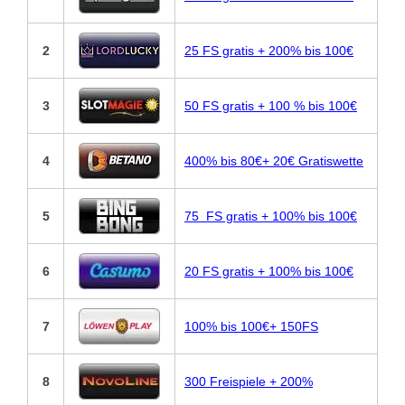
2
25 FS gratis + 200% bis 100€
3
50 FS gratis + 100 % bis 100€
4
400% bis 80€+ 20€ Gratiswette
5
75 FS gratis + 100% bis 100€
6
20 FS gratis + 100% bis 100€
7
100% bis 100€+ 150FS
8
300 Freispiele + 200%