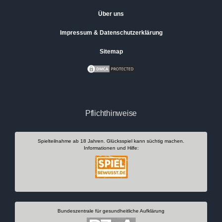
Über uns
Impressum & Datenschutzerklärung
Sitemap
Pflichthinweise
Spielteilnahme ab 18 Jahren. Glücksspiel kann süchtig machen.
Informationen und Hilfe:
Bundeszentrale für gesundheitliche Aufklärung