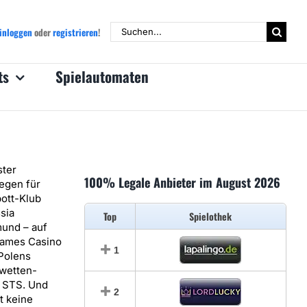
Suche
inloggen
oder
registrieren
!
nach:
ts
Spielautomaten
ter
100% Legale Anbieter im August 2026
egen für
ott-Klub
sia
Top
Spielothek
und – auf
ames Casino
1
 Polens
wetten-
 STS. Und
2
st keine