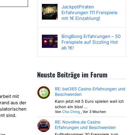
JackpotPiraten
Erfahrungen 111 Freispiele
mit 1€ Einzahlung!
BingBong Erfahrungen – 50
Freispiele auf Sizzling Hot
ab 1€!
Neuste Beiträge im Forum
RE: bet365 Casino Erfahrungen und
Beschwerden
rbeit mit
Kann jetzt mit 5 Euro spielen weil ich
rand aus der
schon ein bissl ...
ulatorischen
Von
Cha Ching
,
Vor 3 Wochen
nt sind.
RE: Novoline.de Casino
Erfahrungen und Beschwerden
Fußballsommer 30 Freispiele zum