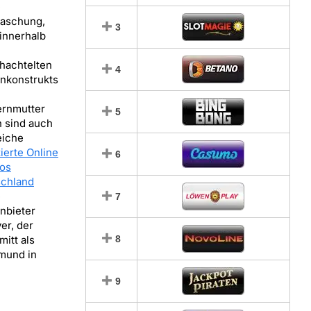
e
aschung,
3
innerhalb
hachtelten
4
nkonstrukts
rnmutter
5
n sind auch
eiche
zierte Online
6
os
chland
e
7
nbieter
er, der
itt als
8
tmund in
9