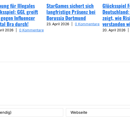
ung für Illegales
StarGames sichert sich
Glücksspiel 
ksspiel: GGL greift
langfristige Präsenz bei
Deutschland:
 gegen Influencer
Borussia Dortmund
zeigt, wie Ris
tal Bra durch!
verstanden w
23. April 2026
|
0 Kommentare
pril 2026
|
0 Kommentare
20. April 2026
|