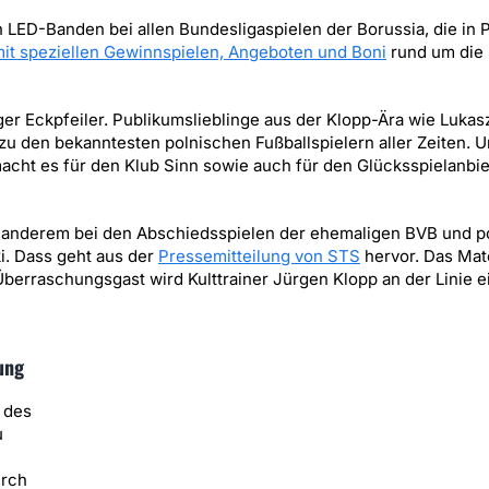
 LED-Banden bei allen Bundesligaspielen der Borussia, die in 
it speziellen Gewinnspielen, Angeboten und Boni
rund um die 
ger Eckpfeiler. Publikumslieblinge aus der Klopp-Ära wie Lukas
 den bekanntesten polnischen Fußballspielern aller Zeiten. U
acht es für den Klub Sinn sowie auch für den Glücksspielanbi
r anderem bei den Abschiedsspielen der ehemaligen BVB und p
i. Dass geht aus der
Pressemitteilung von STS
hervor. Das Matc
Überraschungsgast wird Kulttrainer Jürgen Klopp an der Linie 
ung
 des
u
urch