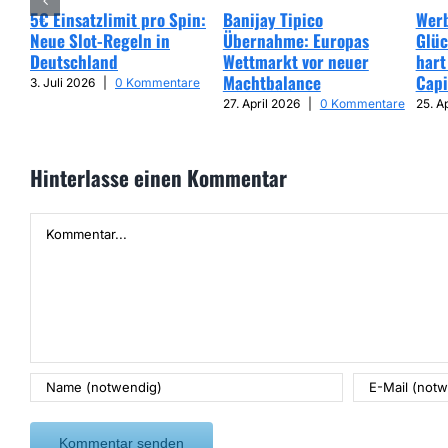
5€ Einsatzlimit pro Spin:
Banijay Tipico
Werb
Neue Slot-Regeln in
Übernahme: Europas
Glüc
Deutschland
Wettmarkt vor neuer
hart
Machtbalance
Capi
3. Juli 2026
|
0 Kommentare
27. April 2026
|
0 Kommentare
25. A
Hinterlasse einen Kommentar
Kommentar