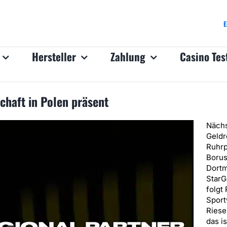
E
Hersteller
Zahlung
Casino Tes
haft in Polen präsent
Nächs
Geldr
Ruhrp
Borus
Dortm
StarG
folgt
Sport
Riese
das i