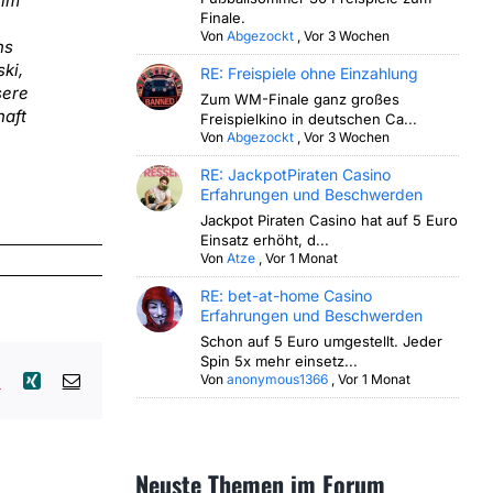
 im
Finale.
Von
Abgezockt
,
Vor 3 Wochen
ns
ki,
RE: Freispiele ohne Einzahlung
sere
Zum WM-Finale ganz großes
haft
Freispielkino in deutschen Ca...
Von
Abgezockt
,
Vor 3 Wochen
RE: JackpotPiraten Casino
Erfahrungen und Beschwerden
Jackpot Piraten Casino hat auf 5 Euro
Einsatz erhöht, d...
Von
Atze
,
Vor 1 Monat
RE: bet-at-home Casino
Erfahrungen und Beschwerden
Schon auf 5 Euro umgestellt. Jeder
Spin 5x mehr einsetz...
lr
Pinterest
Xing
E-
Von
anonymous1366
,
Vor 1 Monat
Mail
Neuste Themen im Forum