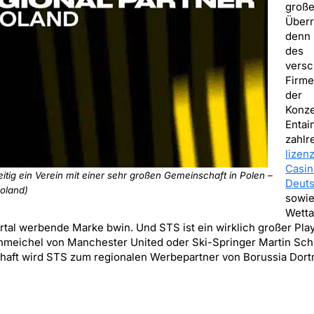
groß
Überr
denn 
des
versc
Firme
der
Konze
Entai
zahlr
lizen
Casin
itig ein Verein mit einer sehr großen Gemeinschaft in Polen –
Deuts
Poland)
sowi
Wetta
tal werbende Marke bwin. Und STS ist ein wirklich großer Play
hmeichel von Manchester United oder Ski-Springer Martin Schm
schaft wird STS zum regionalen Werbepartner von Borussia Dor