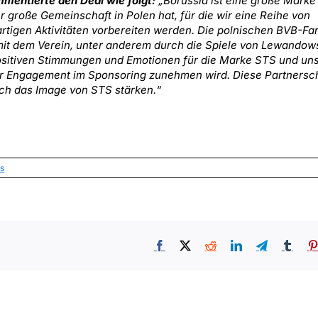
mentierte den Deal wie folgt:
„Borussia ist eine große Marke
hr große Gemeinschaft in Polen hat, für die wir eine Reihe von
tigen Aktivitäten vorbereiten werden. Die polnischen BVB-Fa
 mit dem Verein, unter anderem durch die Spiele von Lewandows
positiven Stimmungen und Emotionen für die Marke STS und un
er Engagement im Sponsoring zunehmen wird. Diese Partnersc
ich das Image von STS stärken.“
s
Facebook
X
Reddit
LinkedIn
Telegram
Tumb