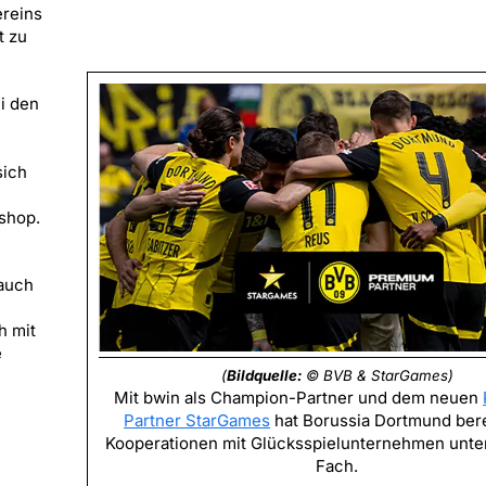
ereins
t zu
i den
sich
shop.
rauch
h mit
e
(
Bildquelle:
© BVB & StarGames)
Mit bwin als Champion-Partner und dem neuen
Partner StarGames
hat Borussia Dortmund bere
Kooperationen mit Glücksspielunternehmen unte
Fach.