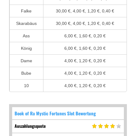
Falke
30,00 €, 4,00 €, 1,20 €, 0,40 €
Skarabäus
30,00 €, 4,00 €, 1,20 €, 0,40 €
Ass
6,00 €, 1,60 €, 0,20 €
König
6,00 €, 1,60 €, 0,20 €
Dame
4,00 €, 1,20 €, 0,20 €
Bube
4,00 €, 1,20 €, 0,20 €
10
4,00 €, 1,20 €, 0,20 €
Book of Ra Mystic Fortunes Slot Bewertung
Auszahlungsquote