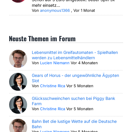
mehr einsetz...
Von
anonymous1366
,
Vor 1 Monat
Neuste Themen im Forum
Lebensmittel im Greifautomaten - Spielhallen
werden zu Lebensmittelhändlern
Von
Lucien Niemann
Vor 4 Monaten
Gears of Horus - der ungewöhnliche Ägypten
Slot
Von
Christine Rica
Vor 5 Monaten
Glücksschweinchen suchen bei Piggy Bank
Farm
Von
Christine Rica
Vor 5 Monaten
Bahn Bet die lustige Wette auf die Deutsche
Bahn
Von
Lucien Niemann
Vor 5 Monaten