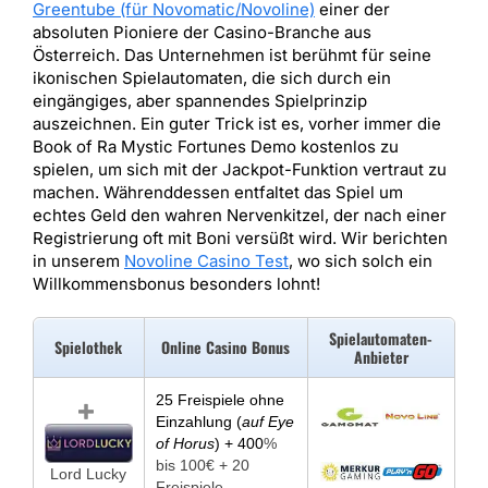
Greentube (für Novomatic/Novoline)
einer der
absoluten Pioniere der Casino-Branche aus
Österreich. Das Unternehmen ist berühmt für seine
ikonischen Spielautomaten, die sich durch ein
eingängiges, aber spannendes Spielprinzip
auszeichnen. Ein guter Trick ist es, vorher immer die
Book of Ra Mystic Fortunes Demo kostenlos zu
spielen, um sich mit der Jackpot-Funktion vertraut zu
machen. Währenddessen entfaltet das Spiel um
echtes Geld den wahren Nervenkitzel, der nach einer
Registrierung oft mit Boni versüßt wird. Wir berichten
in unserem
Novoline Casino Test
, wo sich solch ein
Willkommensbonus besonders lohnt!
Spielautomaten-
Spielothek
Online Casino Bonus
Anbieter
25 Freispiele ohne
Einzahlung (
auf Eye
of Horus
) + 400
%
bis 100€ + 20
Lord Lucky
Freispiele