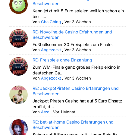
Beschwerden
Kann jetzt mit 5 Euro spielen weil ich schon ein
bissl ...
Von
Cha Ching
,
Vor 3 Wochen
RE: Novoline.de Casino Erfahrungen und
Beschwerden
Fußballsommer 30 Freispiele zum Finale.
Von
Abgezockt
,
Vor 3 Wochen
RE: Freispiele ohne Einzahlung
Zum WM-Finale ganz großes Freispielkino in
deutschen Ca...
Von
Abgezockt
,
Vor 3 Wochen
RE: JackpotPiraten Casino Erfahrungen und
Beschwerden
Jackpot Piraten Casino hat auf 5 Euro Einsatz
erhöht, d...
Von
Atze
,
Vor 1 Monat
RE: bet-at-home Casino Erfahrungen und
Beschwerden
Schon auf 5 Euro umgestellt. Jeder Spin 5x