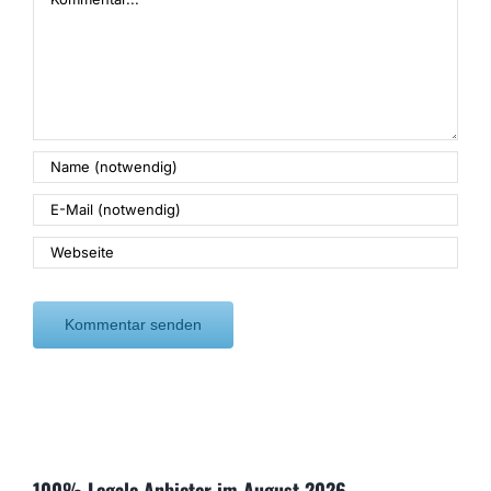
100% Legale Anbieter im August 2026