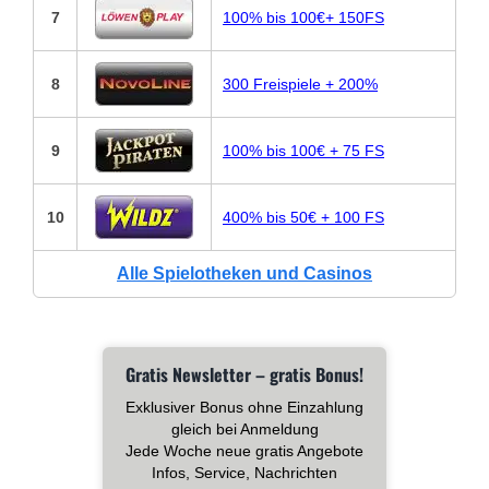
7
100% bis 100€+ 150FS
8
300 Freispiele + 200%
9
100% bis 100€ + 75 FS
10
400% bis 50€ + 100 FS
Alle Spielotheken und Casinos
Gratis Newsletter – gratis Bonus!
Exklusiver Bonus ohne Einzahlung
gleich bei Anmeldung
Jede Woche neue gratis Angebote
Infos, Service, Nachrichten