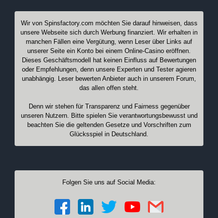
Wir von Spinsfactory.com möchten Sie darauf hinweisen, dass
unsere Webseite sich durch Werbung finanziert. Wir erhalten in
manchen Fällen eine Vergütung, wenn Leser über Links auf
unserer Seite ein Konto bei einem Online-Casino eröffnen.
Dieses Geschäftsmodell hat keinen Einfluss auf Bewertungen
oder Empfehlungen, denn unsere Experten und Tester agieren
unabhängig. Leser bewerten Anbieter auch in unserem Forum,
das allen offen steht.
Denn wir stehen für Transparenz und Fairness gegenüber
unseren Nutzern. Bitte spielen Sie verantwortungsbewusst und
beachten Sie die geltenden Gesetze und Vorschriften zum
Glücksspiel in Deutschland.
Folgen Sie uns auf Social Media: