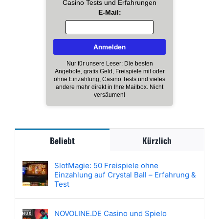
Casino Tests und Erfahrungen
E-Mail:
Nur für unsere Leser: Die besten
Angebote, gratis Geld, Freispiele mit oder
ohne Einzahlung, Casino Tests und vieles
andere mehr direkt in Ihre Mailbox. Nicht
versäumen!
Beliebt
Kürzlich
SlotMagie: 50 Freispiele ohne
Einzahlung auf Crystal Ball – Erfahrung &
Test
NOVOLINE.DE Casino und Spielo