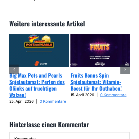
Weitere interessante Artikel
Dem
Big Max Pots and Pearls
Fruits Bonus Spin
Ein
Spielautomat: Perlen des
Spielautomat: Vitamin-
Glücks auf fruchtigen
Boost für Ihr Guthaben!
8. A
Walzen!
15. April 2026
|
0 Kommentare
25. April 2026
|
0 Kommentare
Hinterlasse einen Kommentar
Kommentar