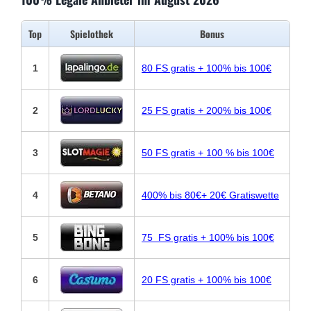
Top
Spielothek
Bonus
1
80 FS gratis + 100% bis 100€
2
25 FS gratis + 200% bis 100€
3
50 FS gratis + 100 % bis 100€
4
400% bis 80€+ 20€ Gratiswette
5
75 FS gratis + 100% bis 100€
6
20 FS gratis + 100% bis 100€