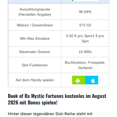
Auszahlungsquote
96,09%
(Hersteller-Angabe)
Walzen / Gewinnlinien
5*3 /10
0,50 € pro Spin/1 € pro
Min-Max Einsätze
Spin
Maximaler Gewinn
10.486x
Buchfunktion, Freispiele,
Slot-Funktionen
Jackpots
Auf dem Handy spielen
Book of Ra Mystic Fortunes kostenlos im August
2026 mit Bonus spielen!
Hinter dieser legendären Slot-Reihe steht mit