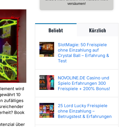
versäumen!
Beliebt
Kürzlich
SlotMagie: 50 Freispiele
ohne Einzahlung auf
Crystal Ball – Erfahrung &
Test
NOVOLINE.DE Casino und
Spielo Erfahrungen 300
Element wird
Freispiele + 200% Bonus!
gewährt 10
n zufälliges
25 Lord Lucky Freispiele
sreichender
ohne Einzahlung –
erheit? Book
Betrugstest & Erfahrungen
tenzial über