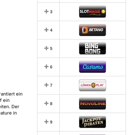
3
4
5
6
7
ntiert ein
f ein
8
iten. Der
ature in
9