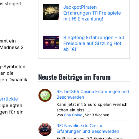
s steigert.
JackpotPiraten
Erfahrungen 111 Freispiele
mit 1€ Einzahlung!
BingBong Erfahrungen – 50
mmt ein
Freispiele auf Sizzling Hot
f Madness 2
ab 1€!
ng-Symbolen
an die
Neuste Beiträge im Forum
igen Dynamik
RE: bet365 Casino Erfahrungen und
Beschwerden
errückte
Kann jetzt mit 5 Euro spielen weil ich
illgelegten
schon ein bissl ...
gen für ein
Von
Cha Ching
,
Vor 3 Wochen
RE: Novoline.de Casino
Erfahrungen und Beschwerden
Fußballsommer 30 Freispiele zum