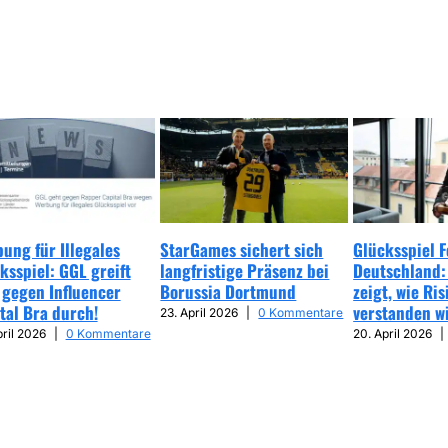
ung für Illegales
StarGames sichert sich
Glücksspiel 
ksspiel: GGL greift
langfristige Präsenz bei
Deutschland:
 gegen Influencer
Borussia Dortmund
zeigt, wie Ris
tal Bra durch!
verstanden w
23. April 2026
|
0 Kommentare
pril 2026
|
0 Kommentare
20. April 2026
|