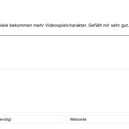
iele bekommen mehr Videospielcharakter. Gefällt mir sehr gut.