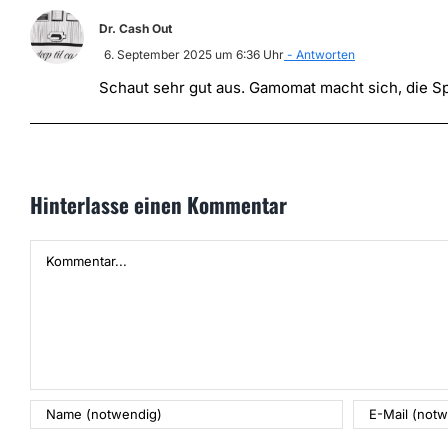
Dr. Cash Out
6. September 2025 um 6:36 Uhr
- Antworten
Schaut sehr gut aus. Gamomat macht sich, die Sp
Hinterlasse einen Kommentar
Kommentar