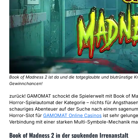
Book of Madness 2 ist da und die totgeglaubte und blutrünstige 
Gewinnchancen!
zurück! GAMOMAT schockt die Spielerwelt mit Book of Mad
Horror-Spielautomat der Kategorie – nichts für Angsthase
schauriges Abenteuer auf der Suche nach einem sagenum
Horror-Slot für
GAMOMAT Online Casinos
ist sehr gelung
Verbindung mit einer starken Multi-Symbole-Mechanik mac
Book of Madness 2 in der spukenden Irrenanstalt