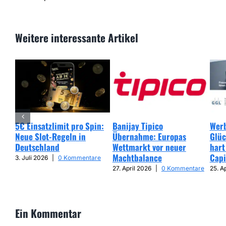
Weitere interessante Artikel
5€ Einsatzlimit pro Spin:
Banijay Tipico
Werb
Neue Slot-Regeln in
Übernahme: Europas
Glüc
Deutschland
Wettmarkt vor neuer
hart
Machtbalance
Capi
3. Juli 2026
|
0 Kommentare
27. April 2026
|
0 Kommentare
25. A
Ein Kommentar