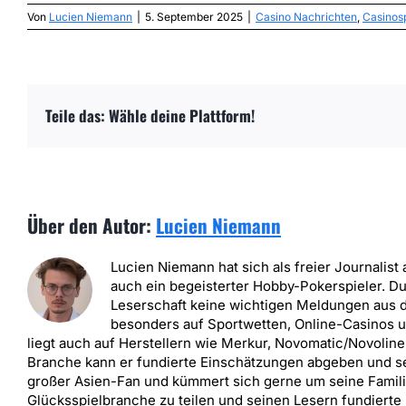
Von
Lucien Niemann
|
5. September 2025
|
Casino Nachrichten
,
Casinosp
Teile das: Wähle deine Plattform!
Über den Autor:
Lucien Niemann
Lucien Niemann hat sich als freier Journalist a
auch ein begeisterter Hobby-Pokerspieler. D
Leserschaft keine wichtigen Meldungen aus d
besonders auf Sportwetten, Online-Casinos u
liegt auch auf Herstellern wie Merkur, Novomatic/Novoline
Branche kann er fundierte Einschätzungen abgeben und sei
großer Asien-Fan und kümmert sich gerne um seine Familie.
Glücksspielbranche zu teilen und seinen Lesern fundierte 