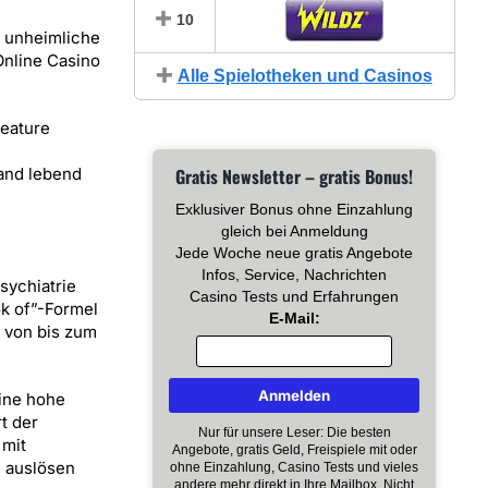
10
d unheimliche
Online Casino
Alle Spielotheken und Casinos
eature
and lebend
Gratis Newsletter – gratis Bonus!
Exklusiver Bonus ohne Einzahlung
gleich bei Anmeldung
Jede Woche neue gratis Angebote
Infos, Service, Nachrichten
sychiatrie
Casino Tests und Erfahrungen
ok of”-Formel
E-Mail:
n von bis zum
eine hohe
t der
Nur für unsere Leser: Die besten
 mit
Angebote, gratis Geld, Freispiele mit oder
e auslösen
ohne Einzahlung, Casino Tests und vieles
andere mehr direkt in Ihre Mailbox. Nicht