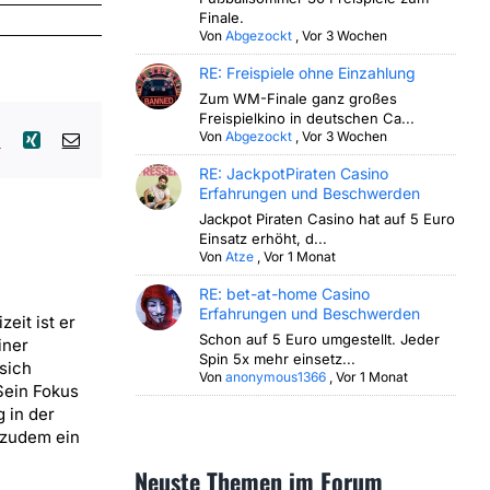
Finale.
Von
Abgezockt
,
Vor 3 Wochen
RE: Freispiele ohne Einzahlung
Zum WM-Finale ganz großes
Freispielkino in deutschen Ca...
Von
Abgezockt
,
Vor 3 Wochen
lr
Pinterest
Xing
E-
Mail
RE: JackpotPiraten Casino
Erfahrungen und Beschwerden
Jackpot Piraten Casino hat auf 5 Euro
Einsatz erhöht, d...
Von
Atze
,
Vor 1 Monat
RE: bet-at-home Casino
Erfahrungen und Beschwerden
zeit ist er
Schon auf 5 Euro umgestellt. Jeder
iner
Spin 5x mehr einsetz...
sich
Von
anonymous1366
,
Vor 1 Monat
Sein Fokus
 in der
 zudem ein
Neuste Themen im Forum