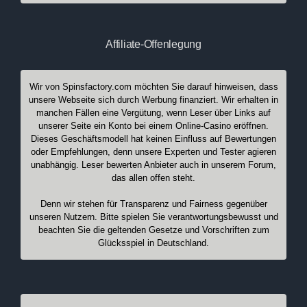
Affiliate-Offenlegung
Wir von Spinsfactory.com möchten Sie darauf hinweisen, dass
unsere Webseite sich durch Werbung finanziert. Wir erhalten in
manchen Fällen eine Vergütung, wenn Leser über Links auf
unserer Seite ein Konto bei einem Online-Casino eröffnen.
Dieses Geschäftsmodell hat keinen Einfluss auf Bewertungen
oder Empfehlungen, denn unsere Experten und Tester agieren
unabhängig. Leser bewerten Anbieter auch in unserem Forum,
das allen offen steht.
Denn wir stehen für Transparenz und Fairness gegenüber
unseren Nutzern. Bitte spielen Sie verantwortungsbewusst und
beachten Sie die geltenden Gesetze und Vorschriften zum
Glücksspiel in Deutschland.