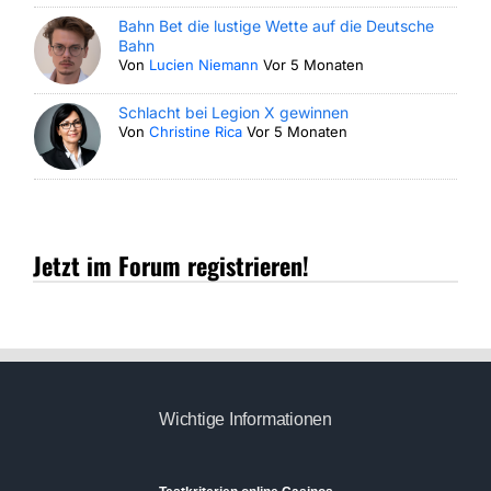
Bahn Bet die lustige Wette auf die Deutsche
Bahn
Von
Lucien Niemann
Vor 5 Monaten
Schlacht bei Legion X gewinnen
Von
Christine Rica
Vor 5 Monaten
Jetzt im Forum registrieren!
Wichtige Informationen