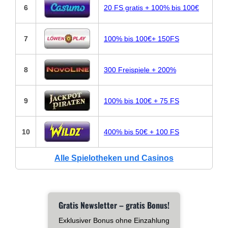
6
20 FS gratis + 100% bis 100€
7
100% bis 100€+ 150FS
8
300 Freispiele + 200%
9
100% bis 100€ + 75 FS
10
400% bis 50€ + 100 FS
Alle Spielotheken und Casinos
Gratis Newsletter – gratis Bonus!
Exklusiver Bonus ohne Einzahlung