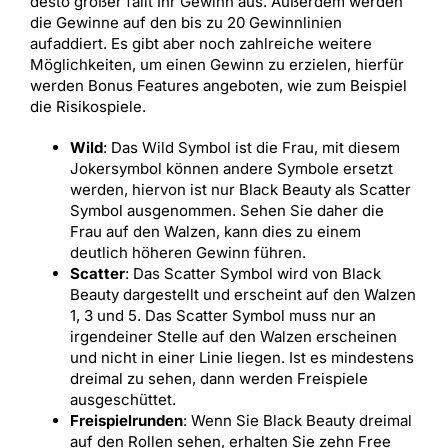
desto größer fällt Ihr Gewinn aus. Außerdem werden
die Gewinne auf den bis zu 20 Gewinnlinien
aufaddiert. Es gibt aber noch zahlreiche weitere
Möglichkeiten, um einen Gewinn zu erzielen, hierfür
werden Bonus Features angeboten, wie zum Beispiel
die Risikospiele.
Wild
: Das Wild Symbol ist die Frau, mit diesem
Jokersymbol können andere Symbole ersetzt
werden, hiervon ist nur Black Beauty als Scatter
Symbol ausgenommen. Sehen Sie daher die
Frau auf den Walzen, kann dies zu einem
deutlich höheren Gewinn führen.
Scatter
: Das Scatter Symbol wird von Black
Beauty dargestellt und erscheint auf den Walzen
1, 3 und 5. Das Scatter Symbol muss nur an
irgendeiner Stelle auf den Walzen erscheinen
und nicht in einer Linie liegen. Ist es mindestens
dreimal zu sehen, dann werden Freispiele
ausgeschüttet.
Freispielrunden
: Wenn Sie Black Beauty dreimal
auf den Rollen sehen, erhalten Sie zehn Free