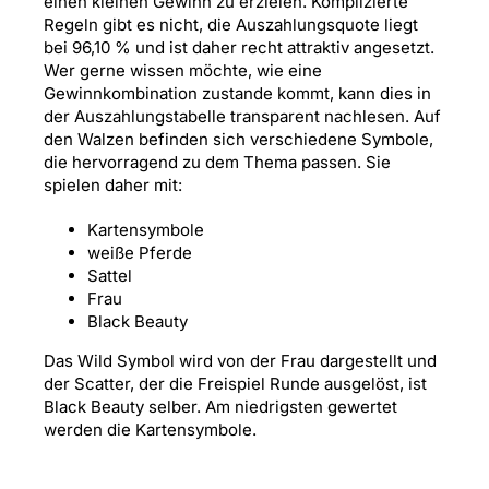
einen kleinen Gewinn zu erzielen. Komplizierte
Regeln gibt es nicht, die Auszahlungsquote liegt
bei 96,10 % und ist daher recht attraktiv angesetzt.
Wer gerne wissen möchte, wie eine
Gewinnkombination zustande kommt, kann dies in
der Auszahlungstabelle transparent nachlesen. Auf
den Walzen befinden sich verschiedene Symbole,
die hervorragend zu dem Thema passen. Sie
spielen daher mit:
Kartensymbole
weiße Pferde
Sattel
Frau
Black Beauty
Das Wild Symbol wird von der Frau dargestellt und
der Scatter, der die Freispiel Runde ausgelöst, ist
Black Beauty selber. Am niedrigsten gewertet
werden die Kartensymbole.