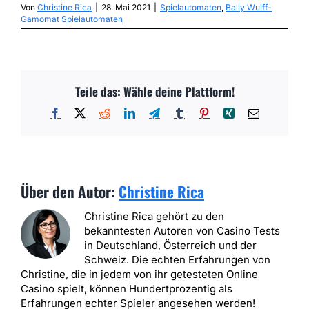
Von
Christine Rica
|
28. Mai 2021
|
Spielautomaten
,
Bally Wulff-
Gamomat Spielautomaten
Teile das: Wähle deine Plattform!
Facebook
X
Reddit
LinkedIn
Telegram
Tumblr
Pinterest
Xing
E-
Mail
Über den Autor:
Christine Rica
Christine Rica gehört zu den
bekanntesten Autoren von Casino Tests
in Deutschland, Österreich und der
Schweiz. Die echten Erfahrungen von
Christine, die in jedem von ihr getesteten Online
Casino spielt, können Hundertprozentig als
Erfahrungen echter Spieler angesehen werden!