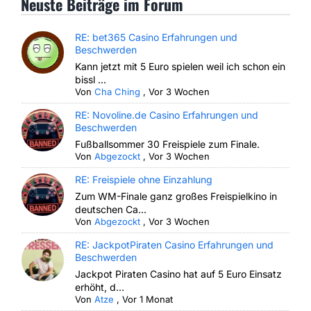
Neuste Beiträge im Forum
RE: bet365 Casino Erfahrungen und
Beschwerden
Kann jetzt mit 5 Euro spielen weil ich schon ein
bissl ...
Von
Cha Ching
,
Vor 3 Wochen
RE: Novoline.de Casino Erfahrungen und
Beschwerden
Fußballsommer 30 Freispiele zum Finale.
Von
Abgezockt
,
Vor 3 Wochen
RE: Freispiele ohne Einzahlung
Zum WM-Finale ganz großes Freispielkino in
deutschen Ca...
Von
Abgezockt
,
Vor 3 Wochen
RE: JackpotPiraten Casino Erfahrungen und
Beschwerden
Jackpot Piraten Casino hat auf 5 Euro Einsatz
erhöht, d...
Von
Atze
,
Vor 1 Monat