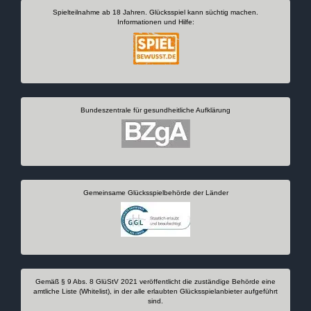
Spielteilnahme ab 18 Jahren. Glücksspiel kann süchtig machen.
Informationen und Hilfe:
Bundeszentrale für gesundheitliche Aufklärung
Gemeinsame Glücksspielbehörde der Länder
Gemäß § 9 Abs. 8 GlüStV 2021 veröffentlicht die zuständige Behörde eine
amtliche Liste (Whitelist), in der alle erlaubten Glücksspielanbieter aufgeführt
sind.