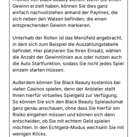
Gewinn erzielt haben, können Sie dies ganz
einfach nachvollziehen anhand der Paylines, die
sich neben den Walzen befinden, die einen
entsprechenden Gewinn markieren.
Unterhalb der Rollen ist das Menüfeld angebracht,
in dem sich zum Beispiel die Auszahlungstabelle
befindet. Hier platzieren Sie Ihren Einsatz, wählen
die Anzahl der Gewinnlinien aus oder nutzen auch
die Auto Startfunktion, sodass Sie nicht jedes Spiel
einzeln starten müssen.
Außerdem können Sie Black Beauty kostenlos bei
vielen Casinos spielen, denn der Anbieter stellt
Ihnen hierfür virtuelles Spielgeld zur Verfügung.
So können Sie sich den Black Beauty Spielautomat
ganz genau anschauen, ohne dass Sie hierfür ein
Risiko eingehen müssen und können sich dann
entscheiden, ob Sie mit echtem Geld spielen
möchten. In den Echtgeld-Modus wechseln Sie mit
wenigen Klicks.