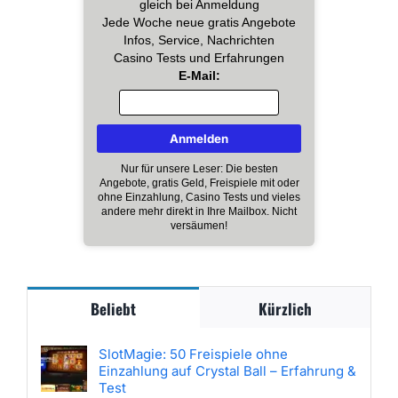
gleich bei Anmeldung
Jede Woche neue gratis Angebote
Infos, Service, Nachrichten
Casino Tests und Erfahrungen
E-Mail:
Nur für unsere Leser: Die besten
Angebote, gratis Geld, Freispiele mit oder
ohne Einzahlung, Casino Tests und vieles
andere mehr direkt in Ihre Mailbox. Nicht
versäumen!
Beliebt
Kürzlich
SlotMagie: 50 Freispiele ohne
Einzahlung auf Crystal Ball – Erfahrung &
Test