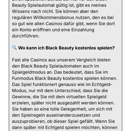
Beauty Spielautomat gültig ist, gibt es meines
Wissens nach nicht. Sie können aber den
regulären Willkommensbonus nutzen, den es bei
so gut wie allen Casinos dafür gibt, wenn Sie dort
ein Konto eröffnen und eine Einzahlung
durchführen.
Wo kann ich Black Beauty kostenlos spielen?
Fast alle Casinos aus unserem Vergleich bieten
den Black Beauty Spielautomaten auch im
Spielgeldmodus an. Das bedeutet, dass Sie im
Funmodus Black Beauty kostenlos spielen können.
Das Spiel funktioniert genauso wie im Echtgeld-
Modus, nur mit dem Unterschied, dass Sie die
Gewinne, die Sie mit dem virtuellen Spielgeld
erzielen, später nicht ausgezahlt werden können.
Sie haben so eine tolle Gelegenheit, um sich mit
den Spielregeln auseinanderzusetzen und
auszuprobieren, ob dieser Spiel gefällt. Wenn Sie
dann später mit Echtgeld spielen möchten, können