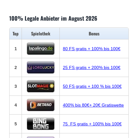
100% Legale Anbieter im August 2026
Top
Spielothek
Bonus
1
80 FS gratis + 100% bis 100€
2
25 FS gratis + 200% bis 100€
3
50 FS gratis + 100 % bis 100€
4
400% bis 80€+ 20€ Gratiswette
5
75 FS gratis + 100% bis 100€