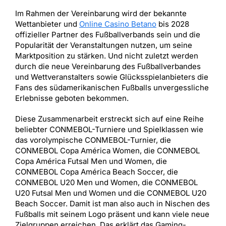
Im Rahmen der Vereinbarung wird der bekannte
Wettanbieter und
Online Casino Betano
bis 2028
offizieller Partner des Fußballverbands sein und die
Popularität der Veranstaltungen nutzen, um seine
Marktposition zu stärken. Und nicht zuletzt werden
durch die neue Vereinbarung des Fußballverbandes
und Wettveranstalters sowie Glücksspielanbieters die
Fans des südamerikanischen Fußballs unvergessliche
Erlebnisse geboten bekommen.
Diese Zusammenarbeit erstreckt sich auf eine Reihe
beliebter CONMEBOL-Turniere und Spielklassen wie
das vorolympische CONMEBOL-Turnier, die
CONMEBOL Copa América Women, die CONMEBOL
Copa América Futsal Men und Women, die
CONMEBOL Copa América Beach Soccer, die
CONMEBOL U20 Men und Women, die CONMEBOL
U20 Futsal Men und Women und die CONMEBOL U20
Beach Soccer. Damit ist man also auch in Nischen des
Fußballs mit seinem Logo präsent und kann viele neue
Zielgruppen erreichen. Das erklärt das Gaming-