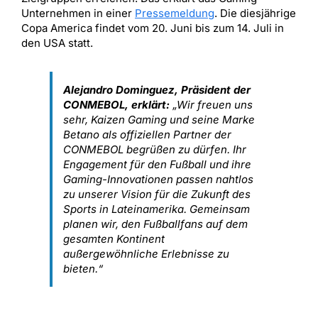
Unternehmen in einer
Pressemeldung
. Die diesjährige
Copa America findet vom 20. Juni bis zum 14. Juli in
den USA statt.
Alejandro Dominguez, Präsident der
CONMEBOL, erklärt:
„Wir freuen uns
sehr, Kaizen Gaming und seine Marke
Betano als offiziellen Partner der
CONMEBOL begrüßen zu dürfen. Ihr
Engagement für den Fußball und ihre
Gaming-Innovationen passen nahtlos
zu unserer Vision für die Zukunft des
Sports in Lateinamerika. Gemeinsam
planen wir, den Fußballfans auf dem
gesamten Kontinent
außergewöhnliche Erlebnisse zu
bieten.“