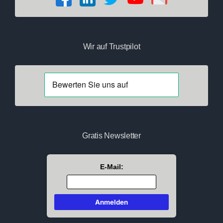
Wir auf Trustpilot
Gratis Newsletter
E-Mail: