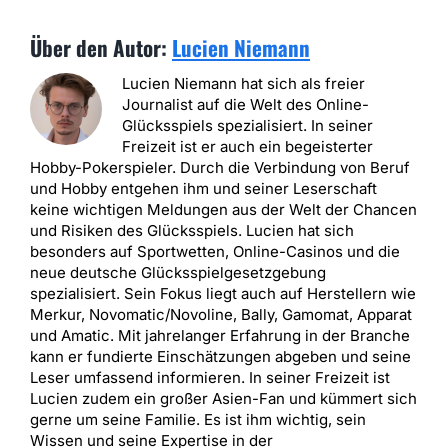
Über den Autor:
Lucien Niemann
Lucien Niemann hat sich als freier
Journalist auf die Welt des Online-
Glücksspiels spezialisiert. In seiner
Freizeit ist er auch ein begeisterter
Hobby-Pokerspieler. Durch die Verbindung von Beruf
und Hobby entgehen ihm und seiner Leserschaft
keine wichtigen Meldungen aus der Welt der Chancen
und Risiken des Glücksspiels. Lucien hat sich
besonders auf Sportwetten, Online-Casinos und die
neue deutsche Glücksspielgesetzgebung
spezialisiert. Sein Fokus liegt auch auf Herstellern wie
Merkur, Novomatic/Novoline, Bally, Gamomat, Apparat
und Amatic. Mit jahrelanger Erfahrung in der Branche
kann er fundierte Einschätzungen abgeben und seine
Leser umfassend informieren. In seiner Freizeit ist
Lucien zudem ein großer Asien-Fan und kümmert sich
gerne um seine Familie. Es ist ihm wichtig, sein
Wissen und seine Expertise in der