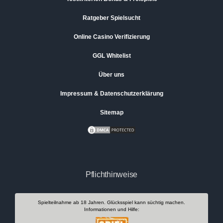
Ratgeber Spielsucht
Online Casino Verifizierung
GGL Whitelist
Über uns
Impressum & Datenschutzerklärung
Sitemap
Pflichthinweise
Spielteilnahme ab 18 Jahren. Glücksspiel kann süchtig machen.
Informationen und Hilfe: