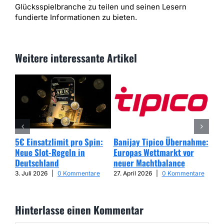
Glücksspielbranche zu teilen und seinen Lesern
fundierte Informationen zu bieten.
Weitere interessante Artikel
5€ Einsatzlimit pro Spin:
Banijay Tipico Übernahme:
Wer
Neue Slot-Regeln in
Europas Wettmarkt vor
Glü
Deutschland
neuer Machtbalance
har
Cap
3. Juli 2026
|
0 Kommentare
27. April 2026
|
0 Kommentare
25. 
Hinterlasse einen Kommentar