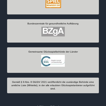
Bundeszentrale für gesundheitliche Aufklärung
Gemeinsame Glücksspielbehörde der Länder
Gemäß § 9 Abs. 8 GlüStV 2021 veröffentlicht die zuständige Behörde eine
amtliche Liste (Whitelist), in der alle erlaubten Glücksspielanbieter aufgeführt
sind.