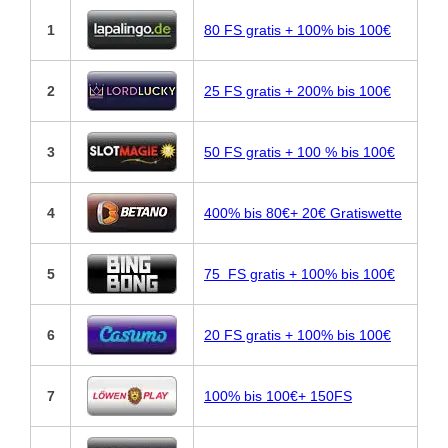
1
80 FS gratis + 100% bis 100€
2
25 FS gratis + 200% bis 100€
3
50 FS gratis + 100 % bis 100€
4
400% bis 80€+ 20€ Gratiswette
5
75 FS gratis + 100% bis 100€
6
20 FS gratis + 100% bis 100€
7
100% bis 100€+ 150FS