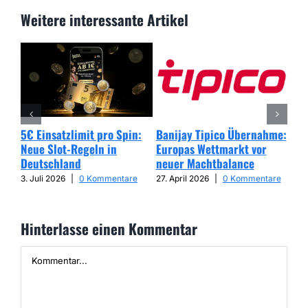
Weitere interessante Artikel
5€ Einsatzlimit pro Spin:
Banijay Tipico Übernahme:
Wer
Neue Slot-Regeln in
Europas Wettmarkt vor
Glü
Deutschland
neuer Machtbalance
har
Cap
3. Juli 2026
|
0 Kommentare
27. April 2026
|
0 Kommentare
25. 
Hinterlasse einen Kommentar
Kommentar