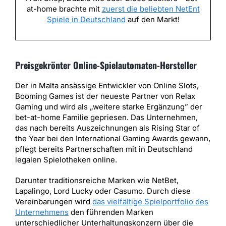
at-home brachte mit
zuerst die beliebten NetEnt
Spiele in Deutschland
auf den Markt!
Preisgekrönter Online-Spielautomaten-Hersteller
Der in Malta ansässige Entwickler von Online Slots,
Booming Games ist der neueste Partner von Relax
Gaming und wird als „weitere starke Ergänzung” der
bet-at-home Familie gepriesen. Das Unternehmen,
das nach bereits Auszeichnungen als Rising Star of
the Year bei den International Gaming Awards gewann,
pflegt bereits Partnerschaften mit in Deutschland
legalen Spielotheken online.
Darunter traditionsreiche Marken wie NetBet,
Lapalingo, Lord Lucky oder Casumo. Durch diese
Vereinbarungen wird
das vielfältige Spielportfolio des
Unternehmens
den führenden Marken
unterschiedlicher Unterhaltungskonzern über die