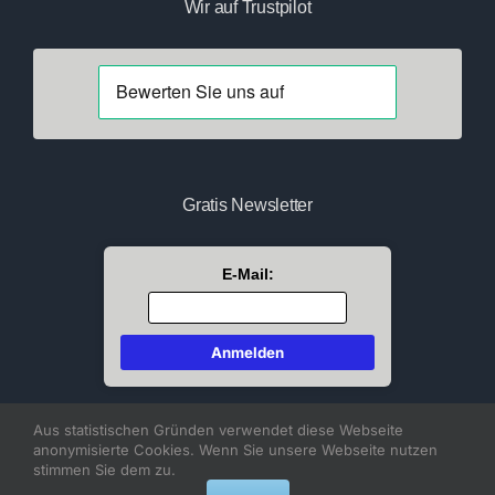
Wir auf Trustpilot
Gratis Newsletter
E-Mail:
Aus statistischen Gründen verwendet diese Webseite
anonymisierte Cookies. Wenn Sie unsere Webseite nutzen
stimmen Sie dem zu.