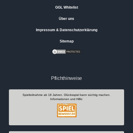
GGL Whitelist
Über uns
Impressum & Datenschutzerklärung
Sitemap
Pflichthinweise
Spielteilnahme ab 18 Jahren. Glücksspiel kann süchtig machen.
Informationen und Hilfe: