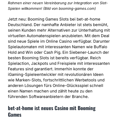
Rahmen einer neuen Vereinbarung zur Integration von Slot-
Spielen willkommen! (Bild von booming-games.com)
Jetzt neu: Booming Games Slots bei bet-at-home
Deutschland. Der namhafte Anbieter ist stets bemüht,
seinen Kunden mehr Alternativen zur Unterhaltung mit
virtuellen Automatenspielen anzubieten. Mit dem Deal
sind neue Spiele im Online Casino verfügbar. Darunter
Spielautomaten mit interessanten Namen wie Buffalo
Hold and Win oder Cash Pig. Ein Siebener-Launch der
besten Booming Slots ist bereits verfügbar. Reich
Spielaction, Jackpots und Freispiele mit interessanten
Features sind garantiert. Immerhin konnte der
iGaming-Spieleentwickler mit revolutionären Ideen
wie Marken-Slots, fortschrittlichen Werbetools und
anderen Lösungen fürs Online-Glücksspiel schnell
einen Namen machen und zählt heute zu den
führenden Softwareanbietern der Branche.
bet-at-home ist neues Casino mit Booming
Games