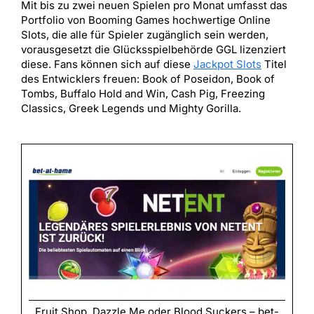
Mit bis zu zwei neuen Spielen pro Monat umfasst das
Portfolio von Booming Games hochwertige Online
Slots, die alle für Spieler zugänglich sein werden,
vorausgesetzt die Glücksspielbehörde GGL lizenziert
diese. Fans können sich auf diese
Jackpot Slots
Titel
des Entwicklers freuen: Book of Poseidon, Book of
Tombs, Buffalo Hold and Win, Cash Pig, Freezing
Classics, Greek Legends und Mighty Gorilla.
Fruit Shop, Dazzle Me oder Blood Suckers – bet-