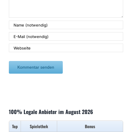
100% Legale Anbieter im August 2026
Top
Spielothek
Bonus