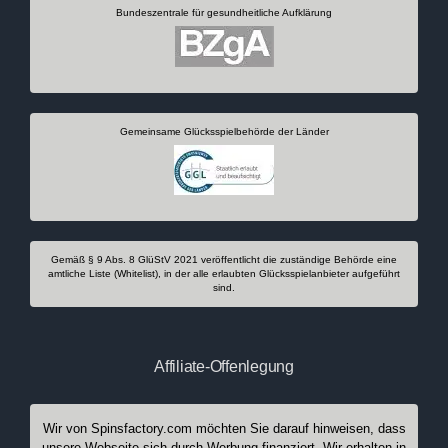
Bundeszentrale für gesundheitliche Aufklärung
Gemeinsame Glücksspielbehörde der Länder
Gemäß § 9 Abs. 8 GlüStV 2021 veröffentlicht die zuständige Behörde eine
amtliche Liste (Whitelist), in der alle erlaubten Glücksspielanbieter aufgeführt
sind.
Affiliate-Offenlegung
Wir von Spinsfactory.com möchten Sie darauf hinweisen, dass
unsere Webseite sich durch Werbung finanziert. Wir erhalten in