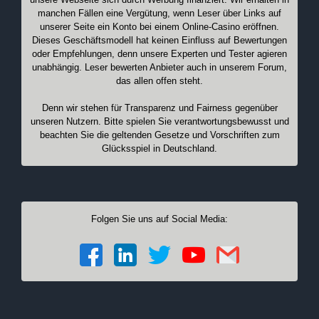
manchen Fällen eine Vergütung, wenn Leser über Links auf
unserer Seite ein Konto bei einem Online-Casino eröffnen.
Dieses Geschäftsmodell hat keinen Einfluss auf Bewertungen
oder Empfehlungen, denn unsere Experten und Tester agieren
unabhängig. Leser bewerten Anbieter auch in unserem Forum,
das allen offen steht.
Denn wir stehen für Transparenz und Fairness gegenüber
unseren Nutzern. Bitte spielen Sie verantwortungsbewusst und
beachten Sie die geltenden Gesetze und Vorschriften zum
Glücksspiel in Deutschland.
Folgen Sie uns auf Social Media: