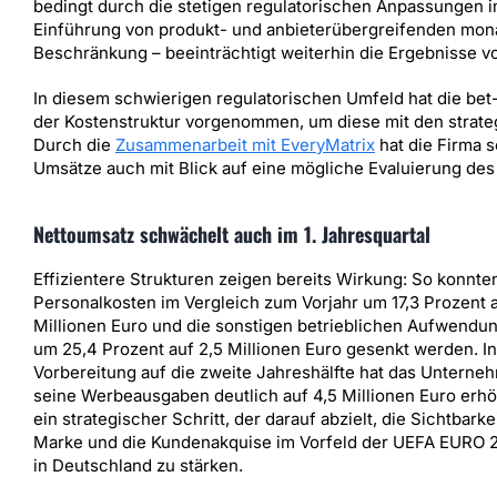
bedingt durch die stetigen regulatorischen Anpassungen
Einführung von produkt- und anbieterübergreifenden monat
Beschränkung – beeinträchtigt weiterhin die Ergebnisse v
In diesem schwierigen regulatorischen Umfeld hat die b
der Kostenstruktur vorgenommen, um diese mit den strateg
Durch die
Zusammenarbeit mit EveryMatrix
hat die Firma s
Umsätze auch mit Blick auf eine mögliche Evaluierung des
Nettoumsatz schwächelt auch im 1. Jahresquartal
Effizientere Strukturen zeigen bereits Wirkung: So konnte
Personalkosten im Vergleich zum Vorjahr um 17,3 Prozent 
Millionen Euro und die sonstigen betrieblichen Aufwendu
um 25,4 Prozent auf 2,5 Millionen Euro gesenkt werden. In
Vorbereitung auf die zweite Jahreshälfte hat das Unterne
seine Werbeausgaben deutlich auf 4,5 Millionen Euro erhö
ein strategischer Schritt, der darauf abzielt, die Sichtbarke
Marke und die Kundenakquise im Vorfeld der UEFA EURO 
in Deutschland zu stärken.