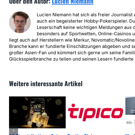
Über den Autor:
Lucien Niemann
Lucien Niemann hat sich als freier Journalist a
auch ein begeisterter Hobby-Pokerspieler. D
Leserschaft keine wichtigen Meldungen aus d
besonders auf Sportwetten, Online-Casinos u
liegt auch auf Herstellern wie Merkur, Novomatic/Novoline
Branche kann er fundierte Einschätzungen abgeben und sei
großer Asien-Fan und kümmert sich gerne um seine Familie.
Glücksspielbranche zu teilen und seinen Lesern fundierte 
Weitere interessante Artikel