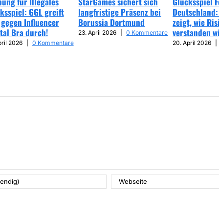
ung für Illegales
StarGames sichert sich
Glücksspiel 
ksspiel: GGL greift
langfristige Präsenz bei
Deutschland:
 gegen Influencer
Borussia Dortmund
zeigt, wie Ris
tal Bra durch!
verstanden w
23. April 2026
|
0 Kommentare
pril 2026
|
0 Kommentare
20. April 2026
|