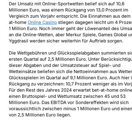
Der Umsatz mit Online-Sportwetten belief sich auf 10,6
Millionen Euro, was einem Rückgang von 13,0 Prozent im
Vergleich zum Vorjahr entspricht. Die Einnahmen aus dem 
at-home
Online Casino
stiegen dagegen leicht um 4 Proze
1 Million Euro. Noch immer geht der Löwenanteil des Ums
an die Online-Wetten, aber Merkur Spiele, Games Global u
Yggdrasil werden sicher weiterhin für Auftrieb sorgen.
Die Wettgebühren und Glücksspielabgaben summierten si
ersten Quartal auf 2,5 Millionen Euro. Unter Berücksichtig
dieser Abgaben und der Umsatzsteuer auf Spiel- und
Wetteinsätze beliefen sich die Nettoeinnahmen aus Wette
Glücksspielen im Quartal auf 9,1 Millionen Euro. Auch hier i
Rückgang zu verzeichnen: 10,7 Prozent weniger als im Vorj
Für den Rest des Jahres 2024 erwartet bet-at-home onlin
einen Bruttospiel- und Wettumsatz zwischen 45 und 53
Millionen Euro. Das EBITDA vor Sondereffekten wird sich
voraussichtlich zwischen minus 1 Millionen Euro und eine
von 2,5 Millionen Euro liegen.