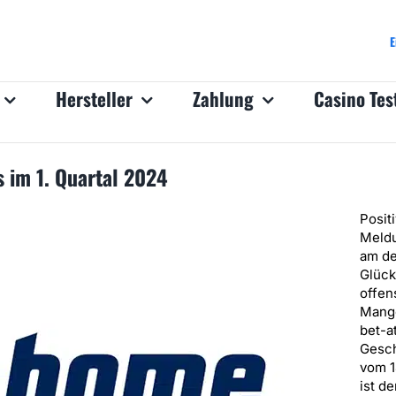
E
Hersteller
Zahlung
Casino Tes
 im 1. Quartal 2024
Posit
Meld
am d
Glück
offen
Mange
bet-a
Gesch
vom 1
ist d