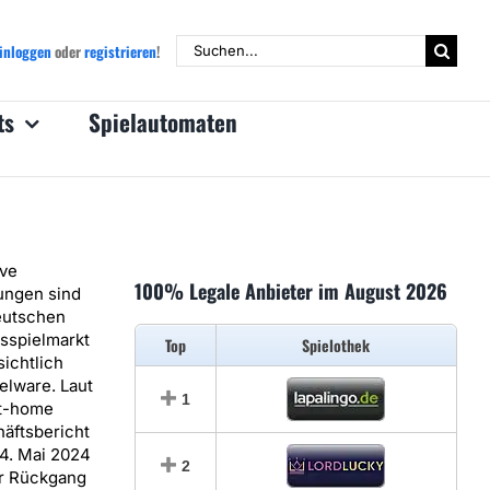
Suche
inloggen
oder
registrieren
!
nach:
ts
Spielautomaten
ive
100% Legale Anbieter im August 2026
ungen sind
eutschen
sspielmarkt
Top
Spielothek
sichtlich
lware. Laut
1
t-home
äftsbericht
4. Mai 2024
2
er Rückgang