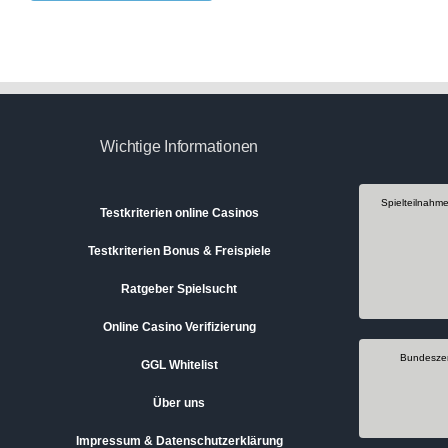
Wichtige Informationen
Spielteilnahm
Testkriterien online Casinos
Testkriterien Bonus & Freispiele
Ratgeber Spielsucht
Online Casino Verifizierung
Bundeszent
GGL Whitelist
Über uns
Impressum & Datenschutzerklärung