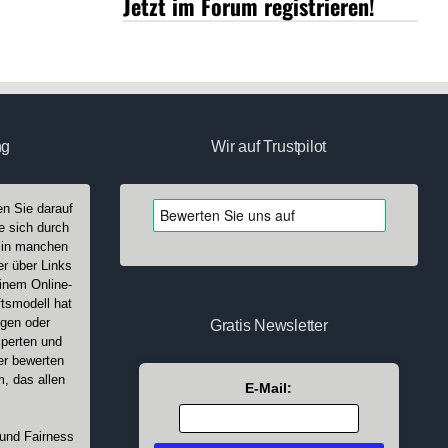
Jetzt im Forum registrieren!
ng
Wir auf Trustpilot
n Sie darauf
e sich durch
n in manchen
er über Links
einem Online-
tsmodell hat
ngen oder
Gratis Newsletter
perten und
er bewerten
, das allen
E-Mail:
 und Fairness