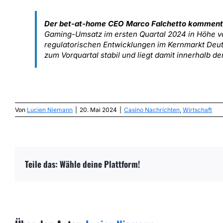
Der bet-at-home CEO Marco Falchetto kommenti
Gaming-Umsatz im ersten Quartal 2024 in Höhe vo
regulatorischen Entwicklungen im Kernmarkt Deuts
zum Vorquartal stabil und liegt damit innerhalb d
Von
Lucien Niemann
|
20. Mai 2024
|
Casino Nachrichten
,
Wirtschaft
Teile das: Wähle deine Plattform!