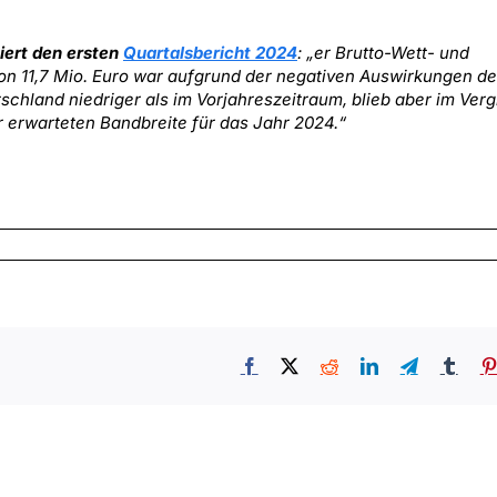
ert den ersten
Quartalsbericht 2024
: „er Brutto-Wett- und
n 11,7 Mio. Euro war aufgrund der negativen Auswirkungen de
chland niedriger als im Vorjahreszeitraum, blieb aber im Verg
er erwarteten Bandbreite für das Jahr 2024.“
Facebook
X
Reddit
LinkedIn
Telegram
Tumb