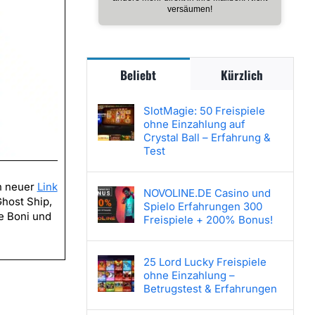
versäumen!
Beliebt
Kürzlich
SlotMagie: 50 Freispiele
ohne Einzahlung auf
Crystal Ball – Erfahrung &
Test
in neuer
Link
NOVOLINE.DE Casino und
Ghost Ship,
Spielo Erfahrungen 300
le Boni und
Freispiele + 200% Bonus!
25 Lord Lucky Freispiele
ohne Einzahlung –
Betrugstest & Erfahrungen