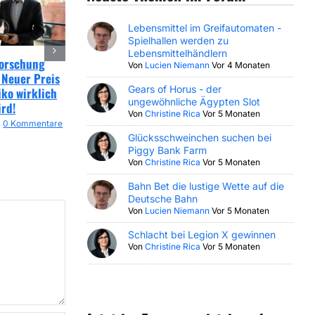
Lebensmittel im Greifautomaten -
Spielhallen werden zu
Lebensmittelhändlern
Forschung
EuGH Online Glücksspiel
GAMOMAT Digital
Von
Lucien Niemann
Vor 4 Monaten
 Neuer Preis
Urteil sorgt für Klarheit
Champion 2026: Hattr
Gears of Horus - der
iko wirklich
bei Rückerstattungen!
unterstreicht digitale
ungewöhnliche Ägypten Slot
ird!
Dominanz!
20. April 2026
|
0 Kommentare
Von
Christine Rica
Vor 5 Monaten
0 Kommentare
15. April 2026
|
0 Kommen
Glücksschweinchen suchen bei
Piggy Bank Farm
Von
Christine Rica
Vor 5 Monaten
Bahn Bet die lustige Wette auf die
Deutsche Bahn
Von
Lucien Niemann
Vor 5 Monaten
Schlacht bei Legion X gewinnen
Von
Christine Rica
Vor 5 Monaten