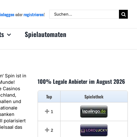
Suche
inloggen
oder
registrieren
!
nach:
ts
Spielautomaten
n‘ Spin ist in
100% Legale Anbieter im August 2026
 Munde!
e Casinos
chland,
Top
Spielothek
hallen und
nationale
1
banken
l polarisiert
ielsaal das
2