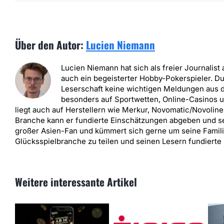
Über den Autor:
Lucien Niemann
Lucien Niemann hat sich als freier Journalist a
auch ein begeisterter Hobby-Pokerspieler. D
Leserschaft keine wichtigen Meldungen aus d
besonders auf Sportwetten, Online-Casinos u
liegt auch auf Herstellern wie Merkur, Novomatic/Novoline
Branche kann er fundierte Einschätzungen abgeben und sei
großer Asien-Fan und kümmert sich gerne um seine Familie.
Glücksspielbranche zu teilen und seinen Lesern fundierte 
Weitere interessante Artikel