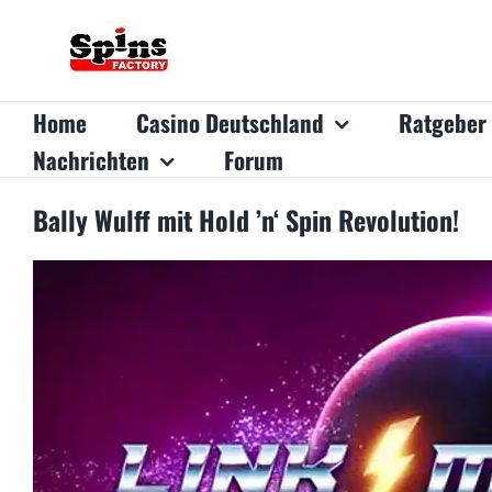
Zum
Inhalt
springen
Home
Casino Deutschland
Ratgeber
Nachrichten
Forum
Bally Wulff mit Hold ’n‘ Spin Revolution!