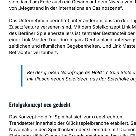
sich damit am Ende auch ein Gewinn auf dem Niveau von Ja
von „Megatrend in der internationalen Casinoszene“.
Das Unternehmen berichtet unter anderem, dass in der Top
Zusatzfeature versehen sind. Mit dem Spielkonzept Link Ma
des Berliner Spieleherstellers ist zentraler Bestandteil 
einer Link Master-Tour durch ganz Deutschland unterwegs
zeitlichen und räumlichen Gegebenheiten. Und Link Master
Betrachter verzaubert.
Bei der großen Nachfrage an Hold ’n‘ Spin Slots dü
mit diesen neuen Spielideen aus der Spielhalle a
Erfolgskonzept neu gedacht
Das Konzept Hold ’n‘ Spin hat sich zum regelrechten
Trendsetter innerhalb der Glücksspielbranche etabliert. Se
Novomatic in den Spielbanken oder Greentube mit Diamon
Slots oder Hölle Games, im Grunde machen es fast alle. Fü