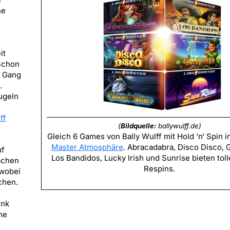
ne
it
 Schon
n Gang
.
ugeln
ff
(
Bildquelle:
ballywulff.de)
Gleich 6 Games von Bally Wulff mit Hold ’n‘ Spin 
Master Atmosphäre
. Abracadabra, Disco Disco, 
uf
Los Bandidos, Lucky Irish und Sunrise bieten tol
fachen
Respins.
 wobei
chen.
ink
me