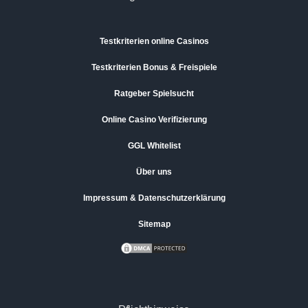
Testkriterien online Casinos
Testkriterien Bonus & Freispiele
Ratgeber Spielsucht
Online Casino Verifizierung
GGL Whitelist
Über uns
Impressum & Datenschutzerklärung
Sitemap