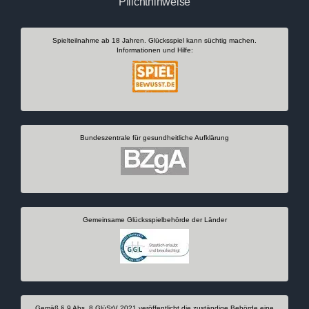
Pflichthinweise
Spielteilnahme ab 18 Jahren. Glücksspiel kann süchtig machen.
Informationen und Hilfe:
Bundeszentrale für gesundheitliche Aufklärung
Gemeinsame Glücksspielbehörde der Länder
Gemäß § 9 Abs. 8 GlüStV 2021 veröffentlicht die zuständige Behörde eine