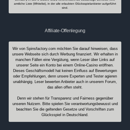
amtliche Liste (Whitelist), in der alle erlaubten Glücksspielanbieter aufgeführt
sind.
Affiliate-Offenlegung
Wir von Spinsfactory.com möchten Sie darauf hinweisen, dass
unsere Webseite sich durch Werbung finanziert. Wir erhalten in
manchen Fällen eine Vergütung, wenn Leser über Links auf
unserer Seite ein Konto bei einem Online-Casino eröffnen.
Dieses Geschäftsmodell hat keinen Einfluss auf Bewertungen
oder Empfehlungen, denn unsere Experten und Tester agieren
unabhängig. Leser bewerten Anbieter auch in unserem Forum,
das allen offen steht.
Denn wir stehen für Transparenz und Fairness gegenüber
unseren Nutzern. Bitte spielen Sie verantwortungsbewusst und
beachten Sie die geltenden Gesetze und Vorschriften zum
Glücksspiel in Deutschland.