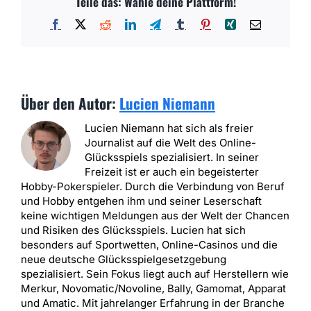
Teile das: Wähle deine Plattform!
Facebook
X
Reddit
LinkedIn
Telegram
Tumblr
Pinterest
Xing
E-
Mail
Über den Autor:
Lucien Niemann
Lucien Niemann hat sich als freier
Journalist auf die Welt des Online-
Glücksspiels spezialisiert. In seiner
Freizeit ist er auch ein begeisterter
Hobby-Pokerspieler. Durch die Verbindung von Beruf
und Hobby entgehen ihm und seiner Leserschaft
keine wichtigen Meldungen aus der Welt der Chancen
und Risiken des Glücksspiels. Lucien hat sich
besonders auf Sportwetten, Online-Casinos und die
neue deutsche Glücksspielgesetzgebung
spezialisiert. Sein Fokus liegt auch auf Herstellern wie
Merkur, Novomatic/Novoline, Bally, Gamomat, Apparat
und Amatic. Mit jahrelanger Erfahrung in der Branche