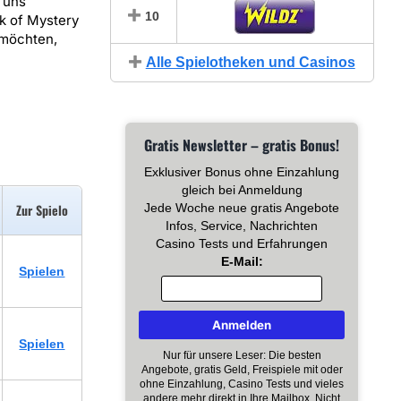
 uns
10
rk of Mystery
 möchten,
Alle Spielotheken und Casinos
Gratis Newsletter – gratis Bonus!
Exklusiver Bonus ohne Einzahlung
gleich bei Anmeldung
Zur Spielo
Jede Woche neue gratis Angebote
Infos, Service, Nachrichten
Casino Tests und Erfahrungen
E-Mail:
Spielen
Spielen
Nur für unsere Leser: Die besten
Angebote, gratis Geld, Freispiele mit oder
ohne Einzahlung, Casino Tests und vieles
andere mehr direkt in Ihre Mailbox. Nicht