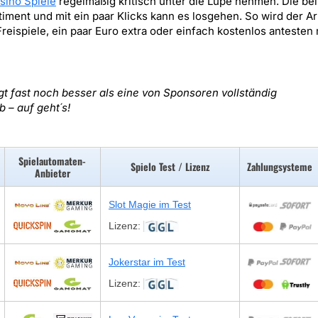
sino Spiele
regelmäßig kritisch unter die Lupe nehmen. Die bei
timent und mit ein paar Klicks kann es losgehen. So wird der A
Freispiele, ein paar Euro extra oder einfach kostenlos antesten
gt fast noch besser als eine von Sponsoren vollständig
 – auf geht´s!
Spielautomaten-
Spielo Test / Lizenz
Zahlungsysteme
Anbieter
Slot Magie im Test
Lizenz:
Jokerstar im Test
Lizenz: