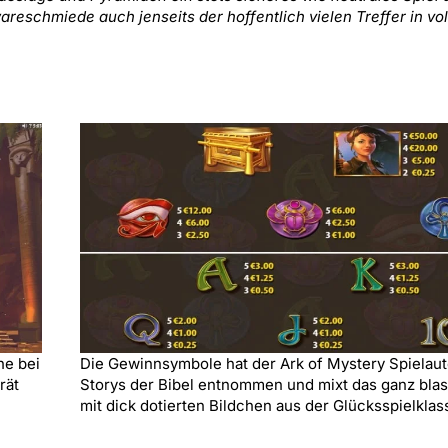
reschmiede auch jenseits der hoffentlich vielen Treffer in vo
he bei
Die Gewinnsymbole hat der Ark of Mystery Spielau
rät
Storys der Bibel entnommen und mixt das ganz bl
mit dick dotierten Bildchen aus der Glücksspielklass