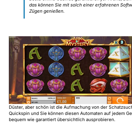
das können Sie mit solch einer erfahrenen Softwa
Zügen genießen.
Düster, aber schön ist die Aufmachung von der Schatzsuc
Quickspin und Sie können diesen Automaten auf jedem Ge
bequem wie garantiert übersichtlich ausprobieren.