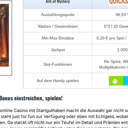
Ark of Mystery
Auszahlungsquote
96,53
Walzen / Gewinnlinien
5*3 / 20 Gewi
Min-Max Einsätze
0,20 € pro Spin /
Jackpot
1.000
Re-Spins, Wil
Slot-Funktionen
Multiplikatoren 
Auf dem Handy spielen
Bonus einstreichen, spielen!
 online Casino mit Startguthaben macht die Auswahl gar nicht so
 steht just for fun zur Verfügung oder eben mit Echtgeld, wobei
en. Da steckt oft nicht nur ein Teufel im Detail und Prämien en