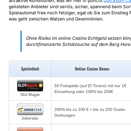
attraktive Konditionen, was wir hier in puncto
Quickspin Ca
gelisteten Anbieter sind seriös, sicher, spannend beim Sor
Spielautomat free noch fetziger, egal ob Sie zum Einstieg 
was geht zwischen Walzen und Gewinnlinien.
Ohne Risiko im online Casino Echtgeld setzen klin
durchfinanzierte Schatzsuche auf dem Berg Horeb
Spielothek
Online Casino Bonus
50 Freispiele (
auf El Torero
) mit nur 1€
Einzahlung oder 100% bis 200€
Slot Magie
200% bis zu 100 € + bis zu 200 Gratis-
Drehungen
Jokerstar