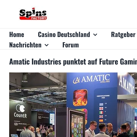
Zum
Inhalt
springen
Home
Casino Deutschland
Ratgeber
Nachrichten
Forum
Amatic Industries punktet auf Future Gam