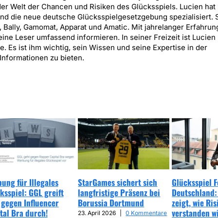
er Welt der Chancen und Risiken des Glücksspiels. Lucien hat 
nd die neue deutsche Glücksspielgesetzgebung spezialisiert. 
, Bally, Gamomat, Apparat und Amatic. Mit jahrelanger Erfahrung
ne Leser umfassend informieren. In seiner Freizeit ist Lucien
 Es ist ihm wichtig, sein Wissen und seine Expertise in der
Informationen zu bieten.
ung für Illegales
StarGames sichert sich
Glücksspiel 
ksspiel: GGL greift
langfristige Präsenz bei
Deutschland:
 gegen Influencer
Borussia Dortmund
zeigt, wie Ris
tal Bra durch!
verstanden w
23. April 2026
|
0 Kommentare