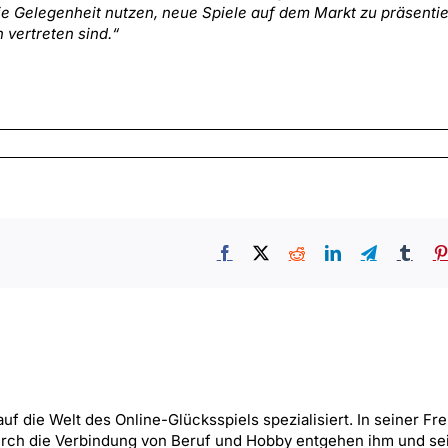
ie Gelegenheit nutzen, neue Spiele auf dem Markt zu präsentie
 vertreten sind.“
Facebook
X
Reddit
LinkedIn
Telegram
Tumb
uf die Welt des Online-Glücksspiels spezialisiert. In seiner Frei
urch die Verbindung von Beruf und Hobby entgehen ihm und se