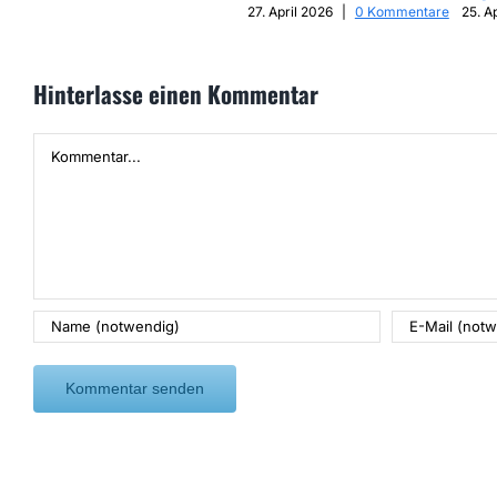
27. April 2026
|
0 Kommentare
25. A
Hinterlasse einen Kommentar
Kommentar