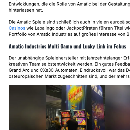
Entwicklungen, die die Rolle von Amatic bei der Gestaltun
hinterlassen hat.
Die Amatic Spiele sind schließlich auch in vielen europäi
Casinos
wie Lapalingo oder JackpotPiraten führen Titel wi
Portfolio von Amatic Industries auf großes Interesse von
Amatic Industries Multi Game und Lucky Link im Fokus
Der unabhängige Spielehersteller mit jahrzehntelanger Erf
kreativen Team selbstentwickelt werden. Ein gutes Feedbac
Grand Arc und CXs30-Automaten. Eindrucksvoll war das De
osteuropäischen Markt zugeschnitten sind, und der mehrs