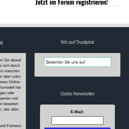
Jetzt im Forum registrieren!
ng
Wir auf Trustpilot
n Sie darauf
e sich durch
n in manchen
er über Links
einem Online-
tsmodell hat
ngen oder
Gratis Newsletter
perten und
er bewerten
, das allen
E-Mail:
 und Fairness