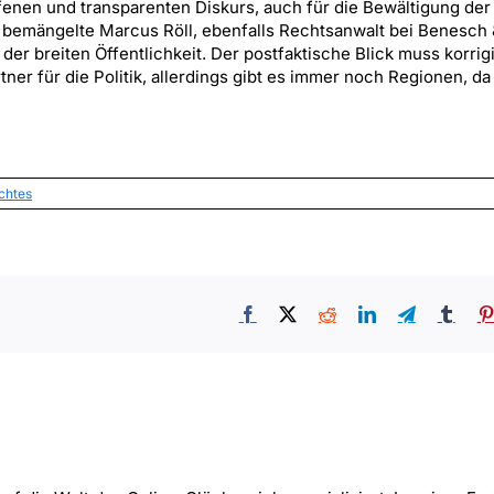
fenen und transparenten Diskurs, auch für die Bewältigung der
 bemängelte Marcus Röll, ebenfalls Rechtsanwalt bei Benesch 
r breiten Öffentlichkeit. Der postfaktische Blick muss korrig
tner für die Politik, allerdings gibt es immer noch Regionen, d
chtes
Facebook
X
Reddit
LinkedIn
Telegram
Tumb