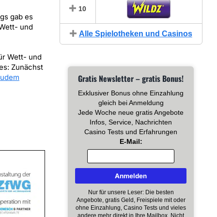
10
ags gab es
 Wett- und
Alle Spielotheken und Casinos
ür Wett- und
ues: Zunächst
zudem
Gratis Newsletter – gratis Bonus!
Exklusiver Bonus ohne Einzahlung
gleich bei Anmeldung
Jede Woche neue gratis Angebote
Infos, Service, Nachrichten
Casino Tests und Erfahrungen
E-Mail:
Nur für unsere Leser: Die besten
Angebote, gratis Geld, Freispiele mit oder
ohne Einzahlung, Casino Tests und vieles
andere mehr direkt in Ihre Mailbox. Nicht