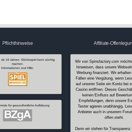
Pflichthinweise
Affiliate-Offenlegu
e ab 18 Jahren. Glücksspiel kann süchtig
Wir von Spinsfactory.com möchte
machen.
hinweisen, dass unsere Webseit
Informationen und Hilfe:
Werbung finanziert. Wir erhalte
Fällen eine Vergütung, wenn Les
auf unserer Seite ein Konto bei 
Casino eröffnen. Dieses Geschäf
keinen Einfluss auf Bewertu
Empfehlungen, denn unsere Ex
rale für gesundheitliche Aufklärung
Tester agieren unabhängig. Les
Anbieter auch in unserem Forum
offen steht.
Denn wir stehen für Transparenz