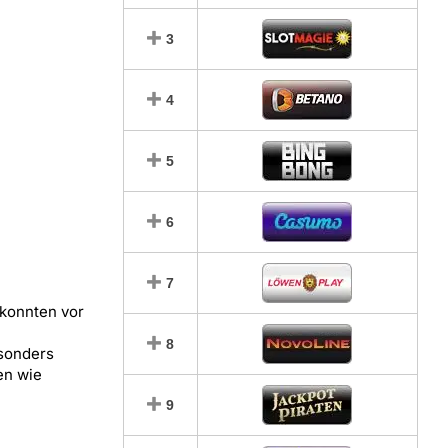
3
4
5
6
7
 konnten vor
8
esonders
en wie
9