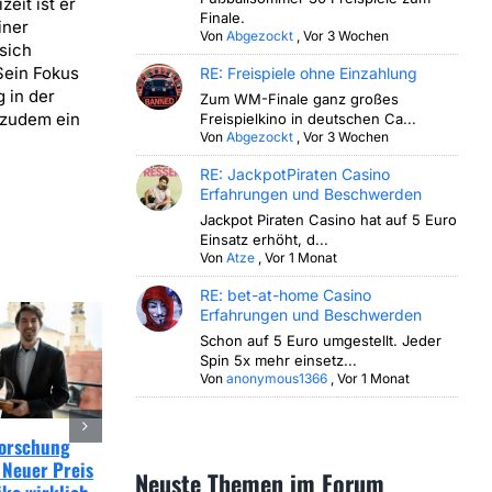
zeit ist er
Finale.
iner
Von
Abgezockt
,
Vor 3 Wochen
sich
Sein Fokus
RE: Freispiele ohne Einzahlung
 in der
Zum WM-Finale ganz großes
 zudem ein
Freispielkino in deutschen Ca...
Von
Abgezockt
,
Vor 3 Wochen
RE: JackpotPiraten Casino
Erfahrungen und Beschwerden
Jackpot Piraten Casino hat auf 5 Euro
Einsatz erhöht, d...
Von
Atze
,
Vor 1 Monat
RE: bet-at-home Casino
Erfahrungen und Beschwerden
Schon auf 5 Euro umgestellt. Jeder
Spin 5x mehr einsetz...
Von
anonymous1366
,
Vor 1 Monat
Forschung
EuGH Online Glücksspiel
GAMOMAT Digital
 Neuer Preis
Urteil sorgt für Klarheit
Champion 2026: Hattr
Neuste Themen im Forum