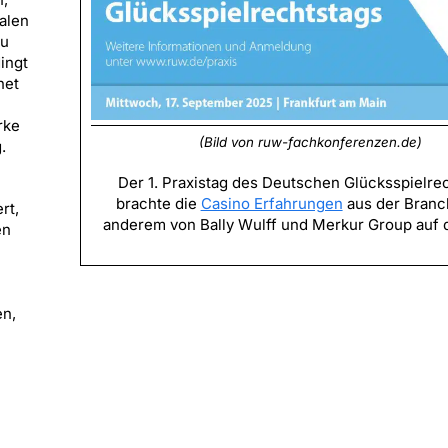
alen
zu
ingt
net
rke
(Bild von ruw-fachkonferenzen.de)
.
Der 1. Praxistag des Deutschen Glücksspielre
brachte die
Casino Erfahrungen
aus der Branc
rt,
anderem von Bally Wulff und Merkur Group auf 
en
en,