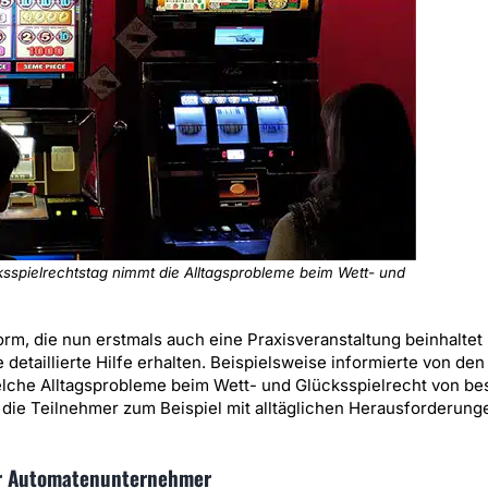
ksspielrechtstag nimmt die Alltagsprobleme beim Wett- und
orm, die nun erstmals auch eine Praxisveranstaltung beinhaltet
etaillierte Hilfe erhalten. Beispielsweise informierte von den
lche Alltagsprobleme beim Wett- und Glücksspielrecht von b
 die Teilnehmer zum Beispiel mit alltäglichen Herausforderung
er Automatenunternehmer