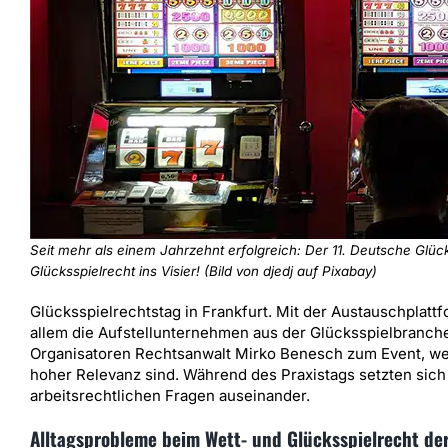
Seit mehr als einem Jahrzehnt erfolgreich: Der 11. Deutsche Glüc
Glücksspielrecht ins Visier! (Bild von djedj auf Pixabay)
Glücksspielrechtstag in Frankfurt. Mit der Austauschplattf
allem die Aufstellunternehmen aus der Glücksspielbranche d
Organisatoren Rechtsanwalt Mirko Benesch zum Event, we
hoher Relevanz sind. Während des Praxistags setzten sich
arbeitsrechtlichen Fragen auseinander.
Alltagsprobleme beim Wett- und Glücksspielrecht d