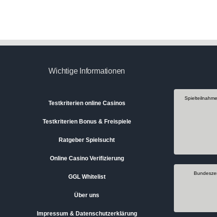
Wichtige Informationen
Spielteilnahm
Testkriterien online Casinos
Testkriterien Bonus & Freispiele
Ratgeber Spielsucht
Online Casino Verifizierung
Bundeszent
GGL Whitelist
Über uns
Impressum & Datenschutzerklärung