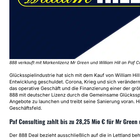
888 verkauft mit Markenlizenz Mr Green und William Hill an Paf Co
Glücksspielindustrie hat sich mit dem Kauf von William Hi
Entwicklung geschuldet. Corona, Krieg und sich verändern
das operative Geschäft und die Finanzierung einer der größ
888 mit deutscher Lizenz durch die Gemeinsame Glückssp
Angebote zu launchen und treibt seine Sanierung voran. Hi
Geschäftsfeld.
Paf Consulting zahlt bis zu 28,25 Mio € für Mr Green 
Der 888 Deal bezieht ausschließlich auf die in Lettland 