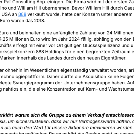
Paf Consulting Abp. einigen. Die Firma wird mit der ersten Za
no und William Hill übernehmen. Bevor William Hill durch Cae
r USA an
888
verkauft wurde, hatte der Konzern unter anderem 
 Euro waren das 2018.
 Euro und beinhalten eine anfängliche Zahlung von 24 Millionen
,25 Millionen Euro wird im Jahr 2024 fällig, abhängig von den
äfts erfolgt mit einer vor Ort gültigen Glücksspiellizenz und 
ücksspielkonzern 888 Holdings für einen begrenzten Zeitraum 
 Marken innerhalb des Landes durch den neuen Eigentümer.
er ohnehin im Wesentlichen eigenständig verwaltet worden, arb
chnologieplattform. Daher dürfte die Akquisition keine Folgen
fgelegte Synergieprogramm der Unternehmensgruppe haben. Au
ng nahtlos ein, die eine Konzentration auf Kern- und Wachstum
erklärt warum sich die Gruppe zu einem Verkauf entschlossen
s, um sicherzustellen, dass wir nur Vermögenswerte halten, 
gen als auch den Wert für unsere Aktionäre maximieren werden.
gements im baltischen Raum gehört die Region nicht zu unser