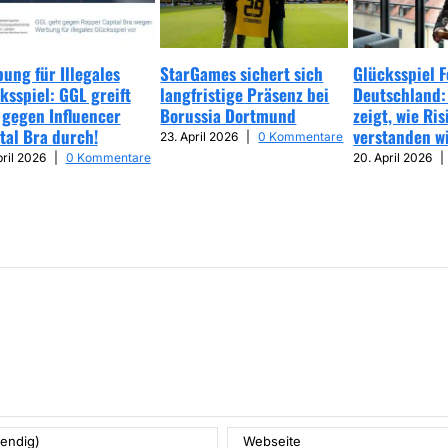
ung für Illegales
StarGames sichert sich
Glücksspiel 
ksspiel: GGL greift
langfristige Präsenz bei
Deutschland:
 gegen Influencer
Borussia Dortmund
zeigt, wie Ris
tal Bra durch!
verstanden w
23. April 2026
|
0 Kommentare
pril 2026
|
0 Kommentare
20. April 2026
|