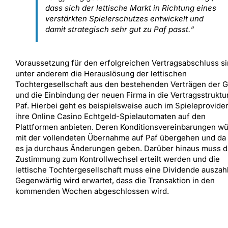
dass sich der lettische Markt in Richtung eines
verstärkten Spielerschutzes entwickelt und
damit strategisch sehr gut zu Paf passt.“
Voraussetzung für den erfolgreichen Vertragsabschluss s
unter anderem die Herauslösung der lettischen
Tochtergesellschaft aus den bestehenden Verträgen der 
und die Einbindung der neuen Firma in die Vertragsstruktu
Paf. Hierbei geht es beispielsweise auch im Spieleprovider
ihre Online Casino Echtgeld-Spielautomaten auf den
Plattformen anbieten. Deren Konditionsvereinbarungen w
mit der vollendeten Übernahme auf Paf übergehen und da
es ja durchaus Änderungen geben. Darüber hinaus muss d
Zustimmung zum Kontrollwechsel erteilt werden und die
lettische Tochtergesellschaft muss eine Dividende auszah
Gegenwärtig wird erwartet, dass die Transaktion in den
kommenden Wochen abgeschlossen wird.