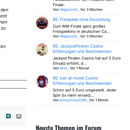
Finale.
f den
Von
Abgezockt
,
Vor 3 Wochen
zent
RE: Freispiele ohne Einzahlung
onen
Zum WM-Finale ganz großes
 zu
Freispielkino in deutschen Ca...
Von
Abgezockt
,
Vor 3 Wochen
ten
RE: JackpotPiraten Casino
Erfahrungen und Beschwerden
Jackpot Piraten Casino hat auf 5 Euro
Einsatz erhöht, d...
Von
Atze
,
Vor 1 Monat
RE: bet-at-home Casino
Erfahrungen und Beschwerden
Schon auf 5 Euro umgestellt. Jeder
Spin 5x mehr einsetz...
Von
anonymous1366
,
Vor 1 Monat
lr
Pinterest
Xing
E-
Mail
Neuste Themen im Forum