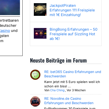
JackpotPiraten
Erfahrungen 111 Freispiele
mit 1€ Einzahlung!
ertretbaren
deutscher
BingBong Erfahrungen – 50
Casino
und
Freispiele auf Sizzling Hot
ngsten
ab 1€!
em
Neuste Beiträge im Forum
RE: bet365 Casino Erfahrungen und
Beschwerden
Kann jetzt mit 5 Euro spielen weil ich
schon ein bissl ...
Von
Cha Ching
,
Vor 3 Wochen
RE: Novoline.de Casino
Erfahrungen und Beschwerden
Fußballsommer 30 Freispiele zum