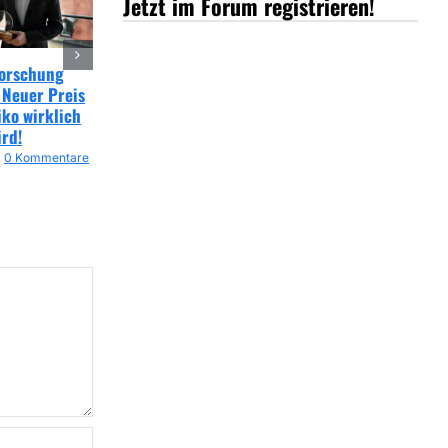
Jetzt im Forum registrieren!
Forschung
EuGH Online Glücksspiel
GAMOMAT Digital
 Neuer Preis
Urteil sorgt für Klarheit
Champion 2026: Hattr
iko wirklich
bei Rückerstattungen!
unterstreicht digitale
ird!
Dominanz!
20. April 2026
|
0 Kommentare
0 Kommentare
15. April 2026
|
0 Kommen