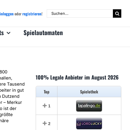
Suche
inloggen
oder
registrieren
!
nach:
ts
Spielautomaten
 800
100% Legale Anbieter im August 2026
hallen,
ere Tausend
eiter in gut
Top
Spielothek
m Dutzend
r – Merkur
1
o ist der
größte
onäre
2