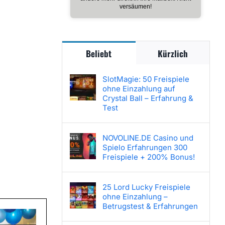
versäumen!
Beliebt
Kürzlich
SlotMagie: 50 Freispiele
ohne Einzahlung auf
Crystal Ball – Erfahrung &
Test
NOVOLINE.DE Casino und
Spielo Erfahrungen 300
Freispiele + 200% Bonus!
25 Lord Lucky Freispiele
ohne Einzahlung –
Betrugstest & Erfahrungen