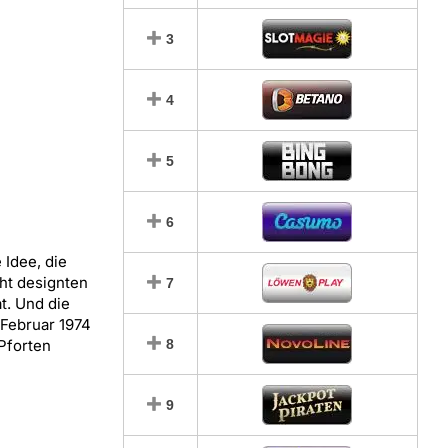
3
4
5
6
 Idee, die
ht designten
7
t. Und die
 Februar 1974
Pforten
8
9