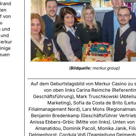
 Brand
ten
f von
zu
n und
 und
Merkur
einige
neuen
(
Bildquelle:
merkur.group)
Auf dem Geburtstagsbild von Merkur Casino zu 
von oben links Carina Reimche (Referentin
Geschäftsführung), Mark Truschkowski (Abteilu
Marketing), Sofia da Costa de Brito (Leit
Filialmanagement Nord), Lars Mons (Regionalman
Benjamin Bredenkamp (Geschäftsführer Vertrieb 
Anissa Ebbers-Grbic (Mitte von links). Unten von l
Amanatidou, Dominik Pacoli, Monika Janik, Fili
Delmenhorst, Cordula Voß (Teamleitung Delmenh