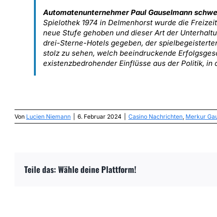
Automatenunternehmer Paul Gauselmann schwelg
Spielothek 1974 in Delmenhorst wurde die Freizei
neue Stufe gehoben und dieser Art der Unterhal
drei-Sterne-Hotels gegeben, der spielbegeistert
stolz zu sehen, welch beeindruckende Erfolgsgesc
existenzbedrohender Einflüsse aus der Politik, in
Von
Lucien Niemann
|
6. Februar 2024
|
Casino Nachrichten
,
Merkur Ga
Teile das: Wähle deine Plattform!