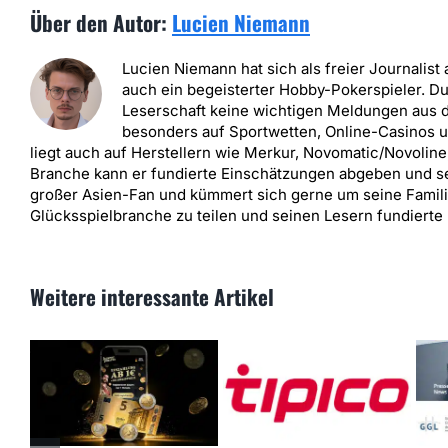
Über den Autor:
Lucien Niemann
Lucien Niemann hat sich als freier Journalist a
auch ein begeisterter Hobby-Pokerspieler. D
Leserschaft keine wichtigen Meldungen aus d
besonders auf Sportwetten, Online-Casinos u
liegt auch auf Herstellern wie Merkur, Novomatic/Novoline
Branche kann er fundierte Einschätzungen abgeben und sei
großer Asien-Fan und kümmert sich gerne um seine Familie.
Glücksspielbranche zu teilen und seinen Lesern fundierte 
Weitere interessante Artikel