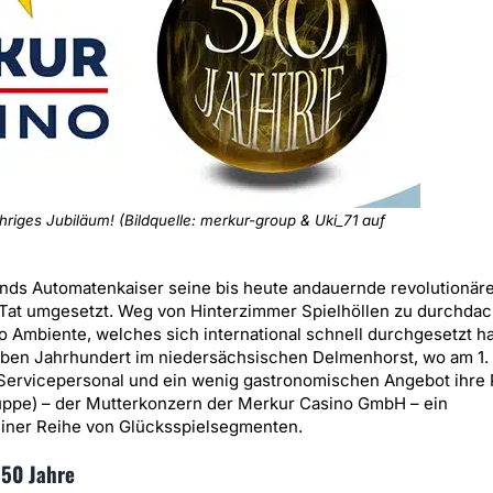
riges Jubiläum! (Bildquelle: merkur-group & Uki_71 auf
ands Automatenkaiser seine bis heute andauernde revolutionäre
ie Tat umgesetzt. Weg von Hinterzimmer Spielhöllen zu durchdac
Ambiente, welches sich international schnell durchgesetzt ha
halben Jahrhundert im niedersächsischen Delmenhorst, wo am 1.
t Servicepersonal und ein wenig gastronomischen Angebot ihre 
uppe) – der Mutterkonzern der Merkur Casino GmbH – ein
einer Reihe von Glücksspielsegmenten.
 50 Jahre