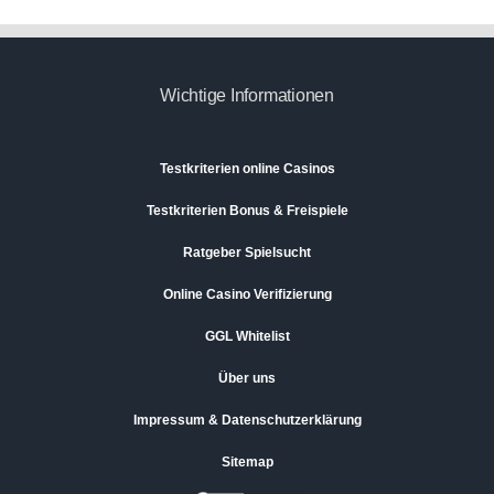
Wichtige Informationen
Testkriterien online Casinos
Testkriterien Bonus & Freispiele
Ratgeber Spielsucht
Online Casino Verifizierung
GGL Whitelist
Über uns
Impressum & Datenschutzerklärung
Sitemap