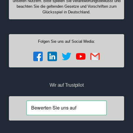
unseren Nutzern. Bitte spielen Sie verantwortungsbewusst und
beachten Sie die geltenden Gesetze und Vorschriften zum
Glücksspiel in Deutschland.
Folgen Sie uns auf Social Media:
Wir auf Trustpilot