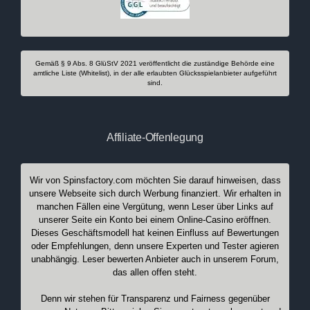
Gemäß § 9 Abs. 8 GlüStV 2021 veröffentlicht die zuständige Behörde eine
amtliche Liste (Whitelist), in der alle erlaubten Glücksspielanbieter aufgeführt
sind.
Affiliate-Offenlegung
Wir von Spinsfactory.com möchten Sie darauf hinweisen, dass
unsere Webseite sich durch Werbung finanziert. Wir erhalten in
manchen Fällen eine Vergütung, wenn Leser über Links auf
unserer Seite ein Konto bei einem Online-Casino eröffnen.
Dieses Geschäftsmodell hat keinen Einfluss auf Bewertungen
oder Empfehlungen, denn unsere Experten und Tester agieren
unabhängig. Leser bewerten Anbieter auch in unserem Forum,
das allen offen steht.
Denn wir stehen für Transparenz und Fairness gegenüber