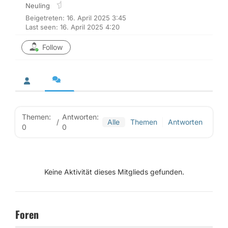
Neuling
Beigetreten: 16. April 2025 3:45
Last seen: 16. April 2025 4:20
Follow
Themen:
Antworten:
/
Alle
Themen
Antworten
0
0
Keine Aktivität dieses Mitglieds gefunden.
Foren