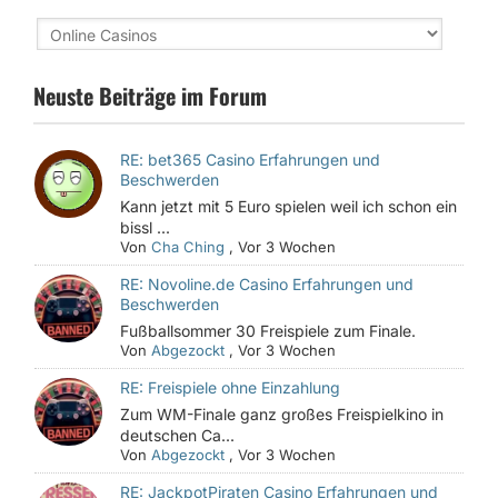
Neuste Beiträge im Forum
RE: bet365 Casino Erfahrungen und
Beschwerden
Kann jetzt mit 5 Euro spielen weil ich schon ein
bissl ...
Von
Cha Ching
,
Vor 3 Wochen
RE: Novoline.de Casino Erfahrungen und
Beschwerden
Fußballsommer 30 Freispiele zum Finale.
Von
Abgezockt
,
Vor 3 Wochen
RE: Freispiele ohne Einzahlung
Zum WM-Finale ganz großes Freispielkino in
deutschen Ca...
Von
Abgezockt
,
Vor 3 Wochen
RE: JackpotPiraten Casino Erfahrungen und