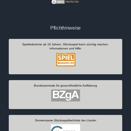
Pflichthinweise
Spielteilnahme ab 18 Jahren. Glücksspiel kann süchtig machen.
Informationen und Hilfe:
Bundeszentrale für gesundheitliche Aufklärung
Gemeinsame Glücksspielbehörde der Länder