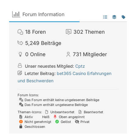
Forum Information
18
Foren
302
Themen
5,249
Beiträge
0
Online
731
Mitglieder
Unser neuestes Mitglied:
Cptz
Letzter Beitrag:
bet365 Casino Erfahrungen
und Beschwerden
Forum Icons:
Das Forum enthält keine ungelesenen Beiträge
Das Forum enthält ungelesene Beiträge
Themen-Icons:
Unbeantwortet
Beantwortet
Aktiv
Heiß
Oben angepinnt
Nicht genehmigt
Gelöst
Privat
Geschlossen