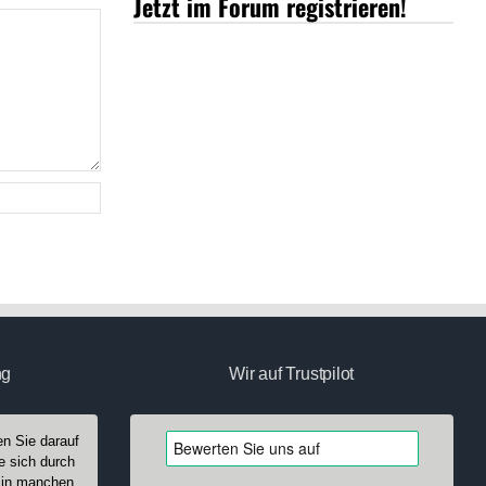
Jetzt im Forum registrieren!
ng
Wir auf Trustpilot
n Sie darauf
e sich durch
n in manchen