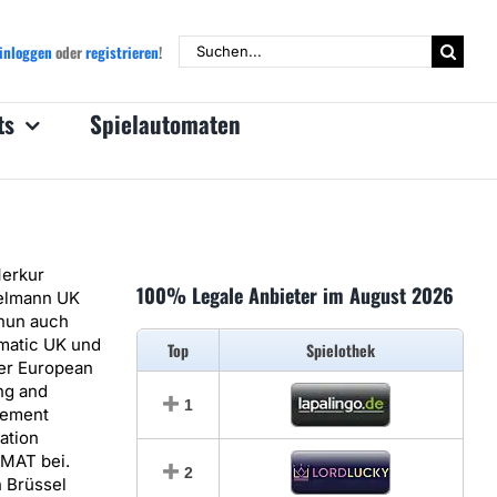
Suche
inloggen
oder
registrieren
!
nach:
ts
Spielautomaten
erkur
100% Legale Anbieter im August 2026
elmann UK
 nun auch
matic UK und
Top
Spielothek
 der European
ng and
1
ement
ation
MAT bei.
2
n Brüssel