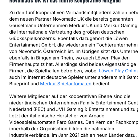
Zu den fünf kooperativen Verbandsmitgliedern zählen neb
dem neuen Partner Novomatic UK die bereits genannten
Gauselmann Unternehmen Merkur UK und Merkur Gaming 
die internationale Vertretung des größten deutschen
Glücksspielkonzerns. Ebenfalls dazugehört die Löwen
Entertainment GmbH, die wiederum ein Tochterunterneh
von Novomatic Österreich ist. Im Übrigen sitzt das Unter
ebenfalls in Bingen am Rhein, wo auch Löwen Play den
Firmenhauptsitz hat. Allerdings sind beides eigenständige
Firmen, die Spielhallen betreiben, wobei
Löwen Play Onlin
auch im Internet deutsche Spieler unter anderem mit Gam
Blueprint und
Merkur Spielautomaten
bedient.
Weitere Mitglieder auf der kooperativen Ebene sind die
niederländischen Unternehmen Family Entertainment Cent
Nederland (FEC) und JVH Gaming & Entertainment und zu 
Letzt der italienische Hersteller von Arcade
Videospielautomaten Faro Games. Den Kern der Fachkom
innerhalb der Organisation bilden die nationalen
Industrieverbände. Im Jahr 2021 zählen neun Länder dazu,