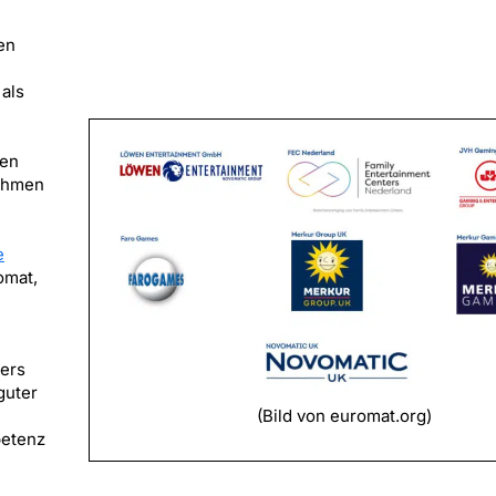
en
als
men
nehmen
e
omat,
ers
guter
(Bild von euromat.org)
petenz