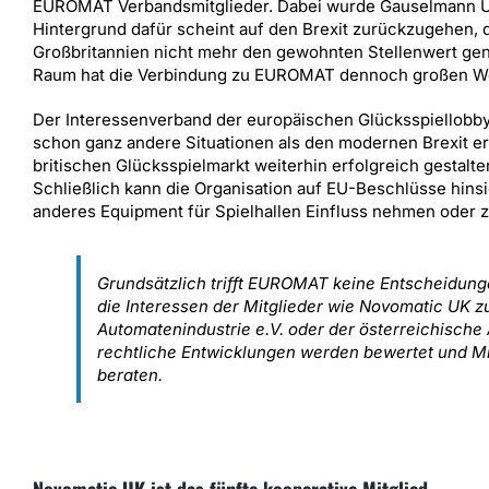
EUROMAT Verbandsmitglieder. Dabei wurde Gauselmann UK 
Hintergrund dafür scheint auf den Brexit zurückzugehen,
Großbritannien nicht mehr den gewohnten Stellenwert geni
Raum hat die Verbindung zu EUROMAT dennoch großen Wert
Der Interessenverband der europäischen Glücksspiellobby 
schon ganz andere Situationen als den modernen Brexit e
britischen Glücksspielmarkt weiterhin erfolgreich gestal
Schließlich kann die Organisation auf EU-Beschlüsse hins
anderes Equipment für Spielhallen Einfluss nehmen oder z
Grundsätzlich trifft EUROMAT keine Entscheidunge
die Interessen der Mitglieder wie Novomatic UK 
Automatenindustrie e.V. oder der österreichisch
rechtliche Entwicklungen werden bewertet und Mi
beraten.
Novomatic UK ist das fünfte kooperative Mitglied