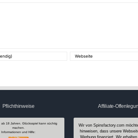
Pflichthinweise
Affiliate-Offenlegu
e ab 18 Jahren. Glücksspiel kann süchtig
Wir von Spinsfactory.com möchte
machen.
hinweisen, dass unsere Webseit
Informationen und Hilfe:
Werbung finanziert. Wir erhalte