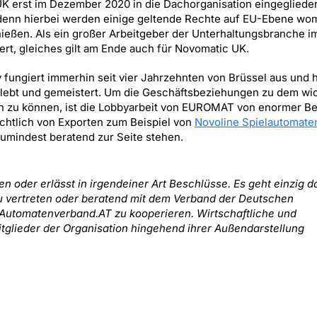
erst im Dezember 2020 in die Dachorganisation eingeglieder
 denn hierbei werden einige geltende Rechte auf EU-Ebene wom
eßen. Als ein großer Arbeitgeber der Unterhaltungsbranche im
, gleiches gilt am Ende auch für Novomatic UK.
fungiert immerhin seit vier Jahrzehnten von Brüssel aus und h
rlebt und gemeistert. Um die Geschäftsbeziehungen zu dem wi
ten zu können, ist die Lobbyarbeit von EUROMAT von enormer B
ichtlich von Exporten zum Beispiel von
Novoline Spielautomate
umindest beratend zur Seite stehen.
n oder erlässt in irgendeiner Art Beschlüsse. Es geht einzig d
zu vertreten oder beratend mit dem Verband der Deutschen
e Automatenverband.AT zu kooperieren. Wirtschaftliche und
tglieder der Organisation hingehend ihrer Außendarstellung