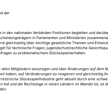
d der
 in den nationalen Verbänden Positionen begleiten und darübe
tscheidungsträgern in Parlamenten und Ministerien zusammena
und gleichzeitig über wichtige gesetzliche Themen und Entwic
ilt für technische Fragen, jugendschutzrechtliche Gesichtspu
fragen zu problematischem Glücksspielverhalten.
r allen Mitgliedern anzuregen und über Änderungen auf dem M
hkeit haben, auf Veränderungen zu reagieren und gleichzeitig Ih
rrestrische Glücksspielindustrie geht aktuell durch eine schwe
 hat und die Rechtslage in vielen Ländern im Wandel ist, ist d
den.