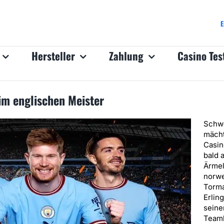
E
Hersteller
Zahlung
Casino Tes
im englischen Meister
Schw
mächt
Casin
bald 
Ärmel
norw
Torm
Erlin
seine
Teamk