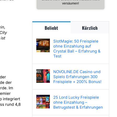
versäumen!
-
in,
Beliebt
Kürzlich
City
ist
SlotMagie: 50 Freispiele
ohne Einzahlung auf
Crystal Ball – Erfahrung &
Test
NOVOLINE.DE Casino und
Spielo Erfahrungen 300
 der
Freispiele + 200% Bonus!
de der
rde. Im
remier
25 Lord Lucky Freispiele
 integriert
ohne Einzahlung –
ss rund 4,8
Betrugstest & Erfahrungen