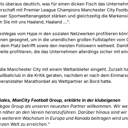
ts überaus deutlich, was für einen dicken Fisch das Unterneh
nerschaft mit Premier League Champions Manchester City Footba
nser Sportwettenangebot stärken und gleichzeitig die Markensi
n Sie mit uns Haaland, Haaland …“.
LeoVegas vom Hype in den sozialen Netzwerken profitieren kö
ionen gesegnet, um in die unendlichen großen Fußstapfen vom C
 dem Platz betrifft sowie den meisten Followern weltweit. Damit
te profitieren, die das Unternehmen allerdings sicher mit ein
, die Manchester City mit einem Wettanbieter eingeht. Zurzeit ha
 Fußballclub in die Kritik geraten, nachdem er nach dem Einmars
eranstalter Marathonbet als Wettpartner an Bord hatte.
ales, ManCity Football Group, erklärte in der klubeigenen
Vegas Group als unseren neuesten Partner willkommen. Wir w
 näher an den Verein heranzuführen. Darüber hinaus sind wir
zu weiterem Wachstum in Europa und Kanada beitragen wird un
nzen Welt zu erreichen.“