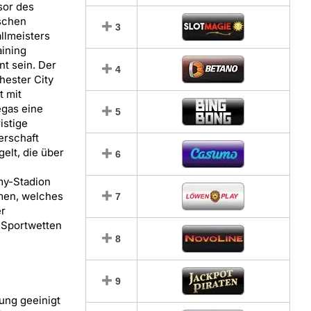
or des
schen
3
llmeisters
aining
nt sein. Der
4
ester City
t mit
gas eine
5
istige
erschaft
gelt, die über
6
my-Stadion
hmen, welches
7
er
e Sportwetten
8
9
ung geeinigt