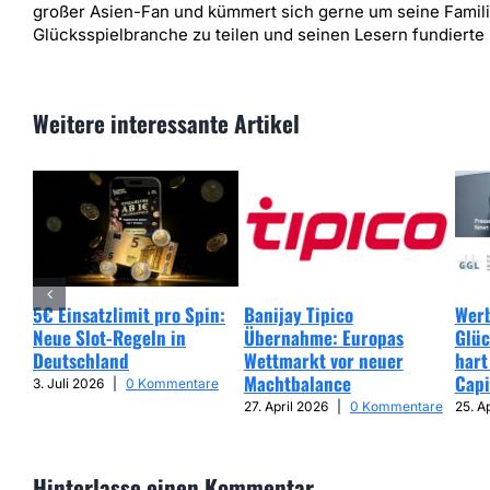
großer Asien-Fan und kümmert sich gerne um seine Familie.
Glücksspielbranche zu teilen und seinen Lesern fundierte 
Weitere interessante Artikel
5€ Einsatzlimit pro Spin:
Banijay Tipico
Werb
Neue Slot-Regeln in
Übernahme: Europas
Glüc
Deutschland
Wettmarkt vor neuer
hart
Machtbalance
Capi
3. Juli 2026
|
0 Kommentare
27. April 2026
|
0 Kommentare
25. A
Hinterlasse einen Kommentar