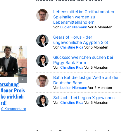
Lebensmittel im Greifautomaten -
Spielhallen werden zu
Lebensmittelhändlern
Von
Lucien Niemann
Vor 4 Monaten
Gears of Horus - der
ungewöhnliche Ägypten Slot
Von
Christine Rica
Vor 5 Monaten
Glücksschweinchen suchen bei
Piggy Bank Farm
Von
Christine Rica
Vor 5 Monaten
Bahn Bet die lustige Wette auf die
Deutsche Bahn
Forschung
EuGH Online Glücksspiel
GAMOMAT Digital
Von
Lucien Niemann
Vor 5 Monaten
 Neuer Preis
Urteil sorgt für Klarheit
Champion 2026: Hattr
iko wirklich
bei Rückerstattungen!
unterstreicht digitale
Schlacht bei Legion X gewinnen
ird!
Dominanz!
Von
Christine Rica
Vor 5 Monaten
20. April 2026
|
0 Kommentare
0 Kommentare
15. April 2026
|
0 Kommen