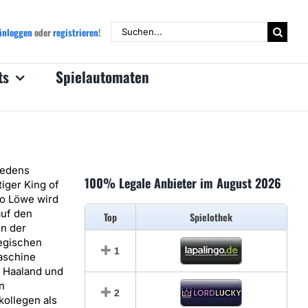
Suche
inloggen
oder
registrieren
!
nach:
ts
Spielautomaten
edens
100% Legale Anbieter im August 2026
iger King of
o Löwe wird
auf den
Top
Spielothek
n der
egischen
1
aschine
g Haaland und
n
2
ollegen als