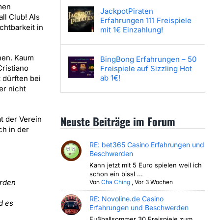
men
JackpotPiraten
ll Club! Als
Erfahrungen 111 Freispiele
chtbarkeit in
mit 1€ Einzahlung!
nnen. Kaum
BingBong Erfahrungen – 50
ristiano
Freispiele auf Sizzling Hot
ab 1€!
 dürften bei
er nicht
Neuste Beiträge im Forum
t der Verein
ch in der
RE: bet365 Casino Erfahrungen und
Beschwerden
Kann jetzt mit 5 Euro spielen weil ich
schon ein bissl ...
erden
Von
Cha Ching
,
Vor 3 Wochen
RE: Novoline.de Casino
d es
Erfahrungen und Beschwerden
Fußballsommer 30 Freispiele zum