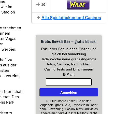
ine
10
owie im
m Stadion
Alle Spielotheken und Casinos
-Unternehmen
 einem
 LeoVegas
Gratis Newsletter – gratis Bonus!
er
u werben.
Exklusiver Bonus ohne Einzahlung
gleich bei Anmeldung
Jede Woche neue gratis Angebote
haft zu
Infos, Service, Nachrichten
s aus der
Casino Tests und Erfahrungen
rsten
E-Mail:
es Vereins,
artnerschaft
ietet. Des
Nur für unsere Leser: Die besten
ens Park
Angebote, gratis Geld, Freispiele mit oder
ohne Einzahlung, Casino Tests und vieles
lten zu
andere mehr direkt in Ihre Mailbox. Nicht