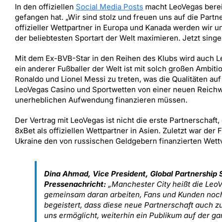
In den offiziellen
Social Media Posts
macht LeoVegas berei
gefangen hat. „Wir sind stolz und freuen uns auf die Part
offizieller Wettpartner in Europa und Kanada werden wir u
der beliebtesten Sportart der Welt maximieren. Jetzt singe
Mit dem Ex-BVB-Star in den Reihen des Klubs wird auch 
ein anderer Fußballer der Welt ist mit solch großen Ambit
Ronaldo und Lionel Messi zu treten, was die Qualitäten auf
LeoVegas Casino und Sportwetten von einer neuen Reichwei
unerheblichen Aufwendung finanzieren müssen.
Der Vertrag mit LeoVegas ist nicht die erste Partnerschaft
8xBet als offiziellen Wettpartner in Asien. Zuletzt war der
Ukraine den von russischen Geldgebern finanzierten Wettv
Dina Ahmad, Vice President, Global Partnership S
Pressenachricht:
„Manchester City heißt die Leo
gemeinsam daran arbeiten, Fans und Kunden noch
begeistert, dass diese neue Partnerschaft auch 
uns ermöglicht, weiterhin ein Publikum auf der ga