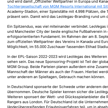
und wird damit „Offizieller Wettpartner in Europa und Kan
Tochtergesellschaft von MGM Resorts International mit Sit
Academy-Stadion, einer Spielstätte mit 4.998 Plätzen, die 
präsent sein. Damit wird das LeoVegas-Branding rund um d
Ein Spitzenduo, was viel miteinander verbindet. LeoVega
und Manchester City der beste englische Fußballverein in 
erfolgsorientierten Fundament. Im Rahmen der am 8. Sep
zum offiziellen Wettpartner des Vereins in Kanada und Eur
Möglichkeit, im 55.000 Zuschauer fassenden Etihad Stadi
In der EPL-Saison 2022-2023 wird LeoVegas des Weiteren
sehen sein. Das neue Sponsoring-Projekt ist Teil der g
MGM Group. Beide Parteien planen außerdem eine Zusamme
Mannschaft der Männer als auch der Frauen. Hierbei werd
unter anderem an Spieltagen, Gebrauch machen können.
In Deutschland sponserte der Schwede unter anderem den 
übernommen. Deutsche Spieler kennen sicher die LeoVega
Weiteren sponsert der Wett- und Glücksspielanbieter die
Rangers aus London. Für Deutschland ist die Unternehmen
länderübergreifenden Erlaubnisverfahren teil, um in abseh