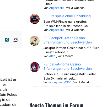
Finale.
Von
Abgezockt
,
Vor 3 Wochen
RE: Freispiele ohne Einzahlung
Zum WM-Finale ganz großes
Freispielkino in deutschen Ca...
Von
Abgezockt
,
Vor 3 Wochen
RE: JackpotPiraten Casino
lr
Pinterest
Xing
E-
Erfahrungen und Beschwerden
Mail
Jackpot Piraten Casino hat auf 5 Euro
Einsatz erhöht, d...
Von
Atze
,
Vor 1 Monat
RE: bet-at-home Casino
Erfahrungen und Beschwerden
Schon auf 5 Euro umgestellt. Jeder
Spin 5x mehr einsetz...
zeit ist er
Von
anonymous1366
,
Vor 1 Monat
iner
sich
Sein Fokus
 in der
Neuste Themen im Forum
 zudem ein