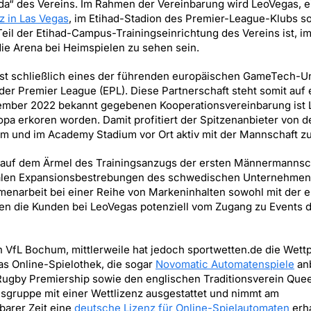
ada“ des Vereins. Im Rahmen der Vereinbarung wird LeoVegas, e
z in Las Vegas
, im Etihad-Stadion des Premier-League-Klubs s
Teil der Etihad-Campus-Trainingseinrichtung des Vereins ist, i
ie Arena bei Heimspielen zu sehen sein.
s ist schließlich eines der führenden europäischen GameTech
der Premier League (EPL). Diese Partnerschaft steht somit auf
tember 2022 bekannt gegebenen Kooperationsvereinbarung ist
opa erkoren worden. Damit profitiert der Spitzenanbieter von d
um und im Academy Stadium vor Ort aktiv mit der Mannschaft z
 auf dem Ärmel des Trainingsanzugs der ersten Männermannsc
lobalen Expansionsbestrebungen des schwedischen Unternehmen
narbeit bei einer Reihe von Markeninhalten sowohl mit der e
en die Kunden bei LeoVegas potenziell vom Zugang zu Events d
VfL Bochum, mittlerweile hat jedoch sportwetten.de die Wettp
s Online-Spielothek, die sogar
Novomatic Automatenspiele
anb
 Rugby Premiership sowie den englischen Traditionsverein Que
sgruppe mit einer Wettlizenz ausgestattet und nimmt am
barer Zeit eine
deutsche Lizenz für Online-Spielautomaten
erha