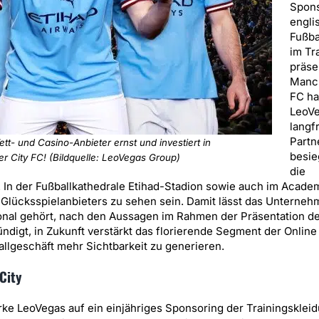
Spons
engli
Fußba
im Tr
präse
Manch
FC ha
LeoVe
langfr
Partn
und Casino-Anbieter ernst und investiert in
besie
r City FC! (Bildquelle: LeoVegas Group)
die
In der Fußballkathedrale Etihad-Stadion sowie auch im Acade
Glücksspielanbieters zu sehen sein. Damit lässt das Unterne
nal gehört, nach den Aussagen im Rahmen der Präsentation d
ndigt, in Zukunft verstärkt das florierende Segment der Onlin
llgeschäft mehr Sichtbarkeit zu generieren.
City
ke LeoVegas auf ein einjähriges Sponsoring der Trainingskleid