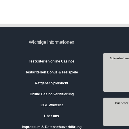
Wichtige Informationen
Spielteilnahm
Testkriterien online Casinos
Testkriterien Bonus & Freispiele
Ratgeber Spielsucht
Online Casino Verifizierung
Bundeszent
GGL Whitelist
Über uns
Impressum & Datenschutzerklärung