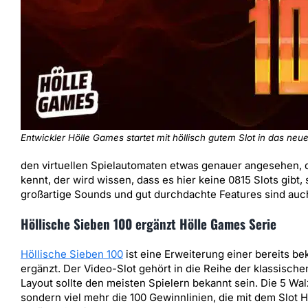
Entwickler Hölle Games startet mit höllisch gutem Slot in das neue
den virtuellen Spielautomaten etwas genauer angesehen,
kennt, der wird wissen, dass es hier keine 0815 Slots gibt,
großartige Sounds und gut durchdachte Features sind auch
Höllische Sieben 100 ergänzt Hölle Games Serie
Höllische Sieben 100
ist eine Erweiterung einer bereits be
ergänzt. Der Video-Slot gehört in die Reihe der klassisch
Layout sollte den meisten Spielern bekannt sein. Die 5 Wa
sondern viel mehr die 100 Gewinnlinien, die mit dem Slot