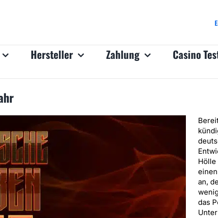
E
Hersteller
Zahlung
Casino Tes
ahr
Berei
kündi
deut
Entwi
Hölle
einen
an, d
weni
das P
Unte