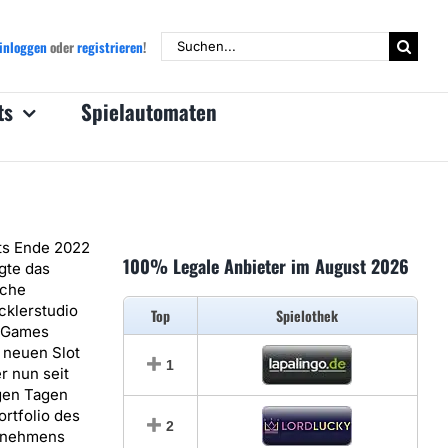
Suche
inloggen
oder
registrieren
!
nach:
ts
Spielautomaten
ts Ende 2022
100% Legale Anbieter im August 2026
gte das
sche
cklerstudio
Top
Spielothek
 Games
 neuen Slot
1
er nun seit
gen Tagen
ortfolio des
2
rnehmens