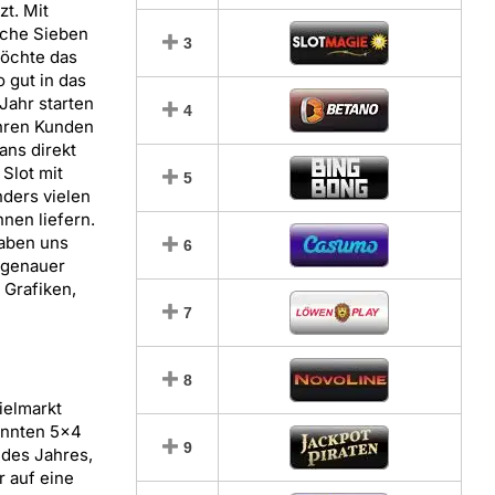
zt. Mit
sche Sieben
3
öchte das
o gut in das
Jahr starten
4
hren Kunden
ans direkt
 Slot mit
5
ders vielen
nen liefern.
aben uns
6
 genauer
 Grafiken,
7
8
ielmarkt
kannten 5×4
9
 des Jahres,
 auf eine