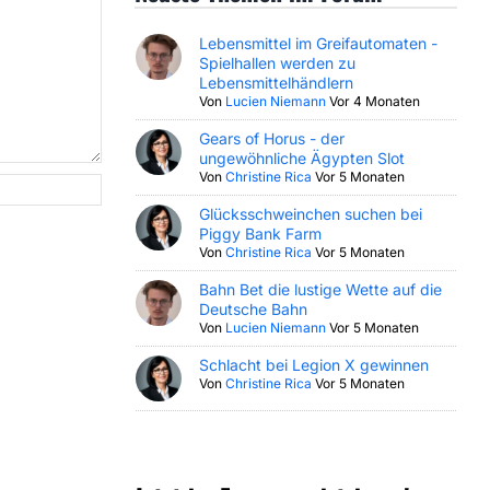
Lebensmittel im Greifautomaten -
Spielhallen werden zu
Lebensmittelhändlern
Von
Lucien Niemann
Vor 4 Monaten
Gears of Horus - der
ungewöhnliche Ägypten Slot
Von
Christine Rica
Vor 5 Monaten
Glücksschweinchen suchen bei
Piggy Bank Farm
Von
Christine Rica
Vor 5 Monaten
Bahn Bet die lustige Wette auf die
Deutsche Bahn
Von
Lucien Niemann
Vor 5 Monaten
Schlacht bei Legion X gewinnen
Von
Christine Rica
Vor 5 Monaten