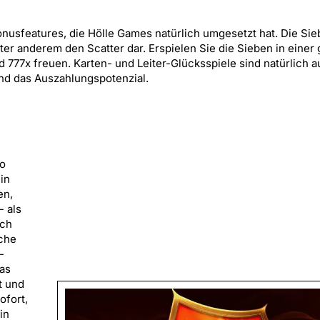
usfeatures, die Hölle Games natürlich umgesetzt hat. Die Sie
ter anderem den Scatter dar. Erspielen Sie die Sieben in einer
 777x freuen. Karten- und Leiter-Glücksspiele sind natürlich a
und das Auszahlungspotenzial.
so
in
en,
- als
ich
sche
-
Das
t und
ofort,
in