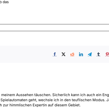
b das
Facebook
X
Reddit
LinkedIn
Telegram
Tumb
meinem Aussehen täuschen. Sicherlich kann ich auch ein Enge
Spielautomaten geht, wechsle ich in den teuflischen Modus. 
 zur himmlischen Expertin auf diesem Gebiet.