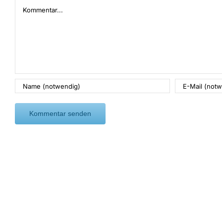
Kommentar