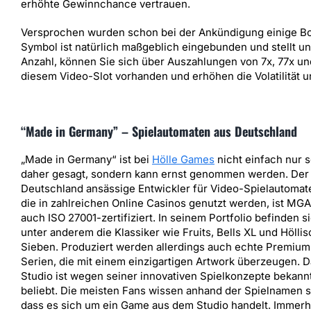
erhöhte Gewinnchance vertrauen.
Versprochen wurden schon bei der Ankündigung einige Bon
Symbol ist natürlich maßgeblich eingebunden und stellt un
Anzahl, können Sie sich über Auszahlungen von 7x, 77x und
diesem Video-Slot vorhanden und erhöhen die Volatilität 
“Made in Germany” – Spielautomaten aus Deutschland
„Made in Germany“ ist bei
Hölle Games
nicht einfach nur 
daher gesagt, sondern kann ernst genommen werden. Der 
Deutschland ansässige Entwickler für Video-Spielautomat
die in zahlreichen Online Casinos genutzt werden, ist MGA
auch ISO 27001-zertifiziert. In seinem Portfolio befinden s
unter anderem die Klassiker wie Fruits, Bells XL und Hölli
Sieben. Produziert werden allerdings auch echte Premium
Serien, die mit einem einzigartigen Artwork überzeugen. 
Studio ist wegen seiner innovativen Spielkonzepte bekann
beliebt. Die meisten Fans wissen anhand der Spielnamen s
dass es sich um ein Game aus dem Studio handelt. Immerh