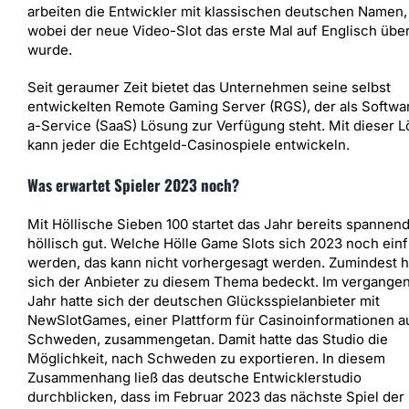
arbeiten die Entwickler mit klassischen deutschen Namen,
wobei der neue Video-Slot das erste Mal auf Englisch übe
wurde.
Seit geraumer Zeit bietet das Unternehmen seine selbst
entwickelten Remote Gaming Server (RGS), der als Softwa
a-Service (SaaS) Lösung zur Verfügung steht. Mit dieser 
kann jeder die Echtgeld-Casinospiele entwickeln.
Was erwartet Spieler 2023 noch?
Mit Höllische Sieben 100 startet das Jahr bereits spannen
höllisch gut. Welche Hölle Game Slots sich 2023 noch ein
werden, das kann nicht vorhergesagt werden. Zumindest h
sich der Anbieter zu diesem Thema bedeckt. Im vergange
Jahr hatte sich der deutschen Glücksspielanbieter mit
NewSlotGames, einer Plattform für Casinoinformationen a
Schweden, zusammengetan. Damit hatte das Studio die
Möglichkeit, nach Schweden zu exportieren. In diesem
Zusammenhang ließ das deutsche Entwicklerstudio
durchblicken, dass im Februar 2023 das nächste Spiel der