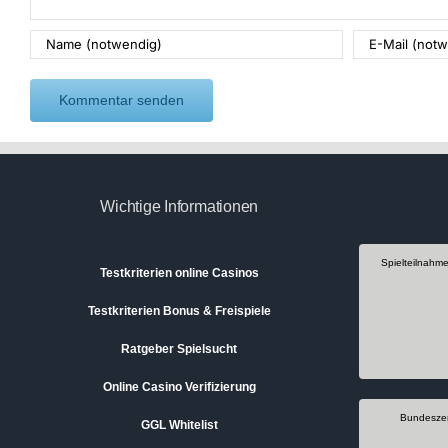
Wichtige Informationen
Spielteilnahm
Testkriterien online Casinos
Testkriterien Bonus & Freispiele
Ratgeber Spielsucht
Online Casino Verifizierung
Bundeszent
GGL Whitelist