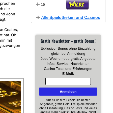
sprochen
10
ch die
 und John
Alle Spielotheken und Casinos
ägt.
se Coates,
t hat. Ob
rin mit
Gratis Newsletter – gratis Bonus!
t gezwungen
Exklusiver Bonus ohne Einzahlung
gleich bei Anmeldung
Jede Woche neue gratis Angebote
Infos, Service, Nachrichten
Casino Tests und Erfahrungen
E-Mail:
Nur für unsere Leser: Die besten
Angebote, gratis Geld, Freispiele mit oder
ohne Einzahlung, Casino Tests und vieles
andere mehr direkt in Ihre Mailbox. Nicht