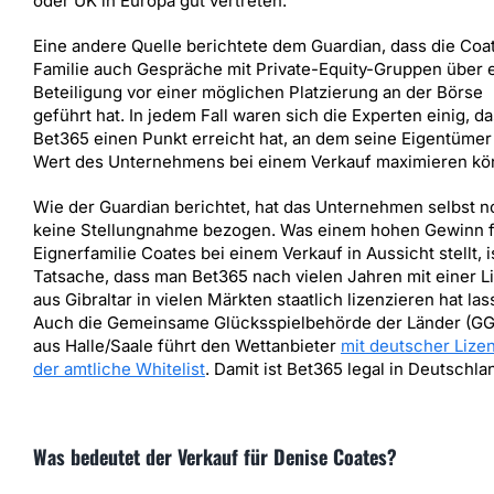
oder UK in Europa gut vertreten.
Eine andere Quelle berichtete dem Guardian, dass die Coa
Familie auch Gespräche mit Private-Equity-Gruppen über 
Beteiligung vor einer möglichen Platzierung an der Börse
geführt hat. In jedem Fall waren sich die Experten einig, d
Bet365 einen Punkt erreicht hat, an dem seine Eigentümer
Wert des Unternehmens bei einem Verkauf maximieren kö
Wie der Guardian berichtet, hat das Unternehmen selbst 
keine Stellungnahme bezogen. Was einem hohen Gewinn f
Eignerfamilie Coates bei einem Verkauf in Aussicht stellt, i
Tatsache, dass man Bet365 nach vielen Jahren mit einer L
aus Gibraltar in vielen Märkten staatlich lizenzieren hat las
Auch die Gemeinsame Glücksspielbehörde der Länder (GG
aus Halle/Saale führt den Wettanbieter
mit deutscher Lize
der amtliche Whitelist
. Damit ist Bet365 legal in Deutschla
Was bedeutet der Verkauf für Denise Coates?