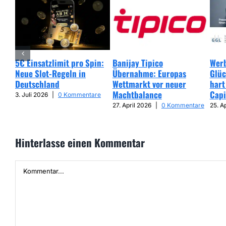
5€ Einsatzlimit pro Spin:
Banijay Tipico
Werb
Neue Slot-Regeln in
Übernahme: Europas
Glüc
Deutschland
Wettmarkt vor neuer
hart
Machtbalance
Capi
3. Juli 2026
|
0 Kommentare
27. April 2026
|
0 Kommentare
25. A
Hinterlasse einen Kommentar
Kommentar