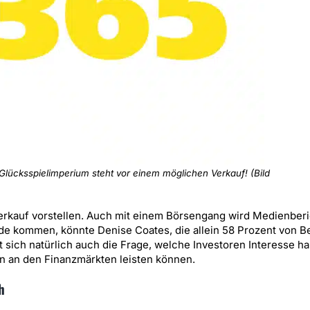
Glücksspielimperium steht vor einem möglichen Verkauf! (Bild
Verkauf vorstellen. Auch mit einem Börsengang wird Medienber
nde kommen, könnte Denise Coates, die allein 58 Prozent von Be
llt sich natürlich auch die Frage, welche Investoren Interesse 
en an den Finanzmärkten leisten können.
h