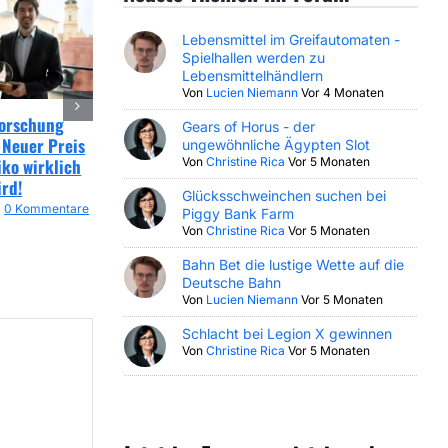
Lebensmittel im Greifautomaten -
Spielhallen werden zu
Lebensmittelhändlern
Von
Lucien Niemann
Vor 4 Monaten
Forschung
EuGH Online Glücksspiel
GAMOMAT Digital
Gears of Horus - der
 Neuer Preis
Urteil sorgt für Klarheit
Champion 2026: Hattr
ungewöhnliche Ägypten Slot
Von
Christine Rica
Vor 5 Monaten
iko wirklich
bei Rückerstattungen!
unterstreicht digitale
ird!
Dominanz!
20. April 2026
|
0 Kommentare
Glücksschweinchen suchen bei
0 Kommentare
15. April 2026
|
0 Kommen
Piggy Bank Farm
Von
Christine Rica
Vor 5 Monaten
Bahn Bet die lustige Wette auf die
Deutsche Bahn
Von
Lucien Niemann
Vor 5 Monaten
Schlacht bei Legion X gewinnen
Von
Christine Rica
Vor 5 Monaten