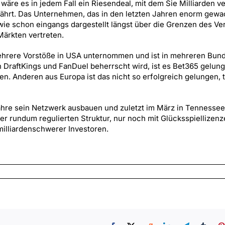
wäre es in jedem Fall ein Riesendeal, mit dem Sie Milliarden v
fährt. Das Unternehmen, das in den letzten Jahren enorm gewac
wie schon eingangs dargestellt längst über die Grenzen des Ve
Märkten vertreten.
hrere Vorstöße in USA unternommen und ist in mehreren Bund
DraftKings und FanDuel beherrscht wird, ist es Bet365 gelung
n. Anderen aus Europa ist das nicht so erfolgreich gelungen, 
re sein Netzwerk ausbauen und zuletzt im März in Tennessee u
r rundum regulierten Struktur, nur noch mit Glücksspiellizenz
 milliardenschwerer Investoren.