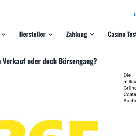
E
Hersteller
Zahlung
Casino Tes
m Verkauf oder doch Börsengang?
Die
milli
Gründ
Coate
Buch