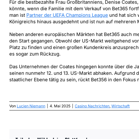
Für die bestbezahlte Frau Großbritanniens, Denise Coates, 
könnte, wenn die Familie mit dem Verkauf von Bet365 fort
man ist
Partner der UEFA Champions League
und hat sich 
Königreichs hinaus ausgedehnt und ist nun auf mehreren 
Neben anderen europäischen Märkten hat Bet365 auch me
den Start gegangen. Obwohl der US-Markt weitgehend von 
Platz zu finden und einen großen Kundenkreis anzuspreche
es sogar zum Rückzug.
Das Unternehmen der Coates hingegen konnte über die Jah
seinen nunmehr 12. und 13. US-Markt abhaken. Aufgrund de
staatlicher Ebene tätig zu sein, rückt Bet356 in den Fokus
Von
Lucien Niemann
|
4. Mai 2025
|
Casino Nachrichten
,
Wirtschaft