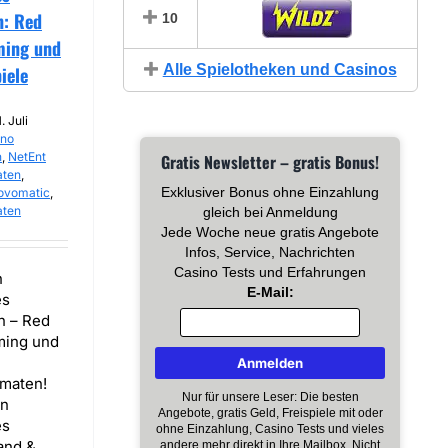
n: Red
10
ming und
Alle Spielotheken und Casinos
iele
1. Juli
ino
n
,
NetEnt
Gratis Newsletter – gratis Bonus!
aten
,
Exklusiver Bonus ohne Einzahlung
ovomatic
,
aten
gleich bei Anmeldung
Jede Woche neue gratis Angebote
Infos, Service, Nachrichten
Casino Tests und Erfahrungen
n
E-Mail:
es
n – Red
ming und
omaten!
Nur für unsere Leser: Die besten
on
Angebote, gratis Geld, Freispiele mit oder
es
ohne Einzahlung, Casino Tests und vieles
and &
andere mehr direkt in Ihre Mailbox. Nicht