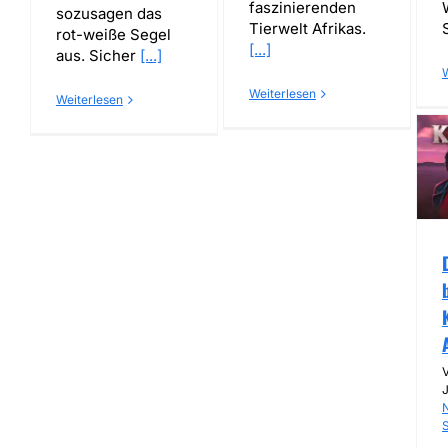
faszinierenden
sozusagen das
Tierwelt Afrikas.
rot-weiße Segel
[...]
aus. Sicher
[...]
Weiterlesen
Weiterlesen