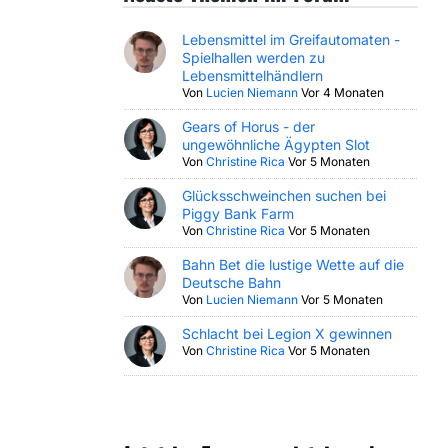
Lebensmittel im Greifautomaten -
Spielhallen werden zu
Lebensmittelhändlern
Von
Lucien Niemann
Vor 4 Monaten
Gears of Horus - der
ungewöhnliche Ägypten Slot
Von
Christine Rica
Vor 5 Monaten
Glücksschweinchen suchen bei
Piggy Bank Farm
Von
Christine Rica
Vor 5 Monaten
Bahn Bet die lustige Wette auf die
Deutsche Bahn
Von
Lucien Niemann
Vor 5 Monaten
Schlacht bei Legion X gewinnen
Von
Christine Rica
Vor 5 Monaten