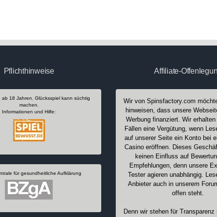
Pflichthinweise
Affiliate-Offenlegu
e ab 18 Jahren. Glücksspiel kann süchtig
Wir von Spinsfactory.com möchte
machen.
hinweisen, dass unsere Webseit
Informationen und Hilfe:
Werbung finanziert. Wir erhalte
Fällen eine Vergütung, wenn Les
auf unserer Seite ein Konto bei 
Casino eröffnen. Dieses Geschäf
keinen Einfluss auf Bewertu
Empfehlungen, denn unsere Ex
rale für gesundheitliche Aufklärung
Tester agieren unabhängig. Les
Anbieter auch in unserem Forum
offen steht.
Denn wir stehen für Transparenz