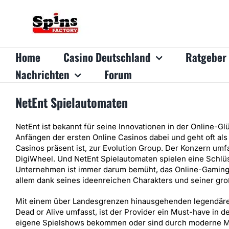
Zum
Inhalt
springen
Home
Casino Deutschland
Ratgeber
Nachrichten
Forum
NetEnt Spielautomaten
NetEnt ist bekannt für seine Innovationen in der Online-G
Anfängen der ersten Online Casinos dabei und geht oft als
Casinos präsent ist, zur Evolution Group. Der Konzern umf
DigiWheel. Und NetEnt Spielautomaten spielen eine Schlüsse
Unternehmen ist immer darum bemüht, das Online-Gaming a
allem dank seines ideenreichen Charakters und seiner groß
Mit einem über Landesgrenzen hinausgehenden legendären
Dead or Alive umfasst, ist der Provider ein Must-have in 
eigene Spielshows bekommen oder sind durch moderne Mec