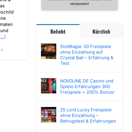
versäumen!
Das
schild
ine
omaten
Beliebt
Kürzlich
t und
[...]
SlotMagie: 50 Freispiele
ohne Einzahlung auf
Crystal Ball – Erfahrung &
Test
NOVOLINE.DE Casino und
Spielo Erfahrungen 300
Freispiele + 200% Bonus!
25 Lord Lucky Freispiele
ohne Einzahlung –
Betrugstest & Erfahrungen