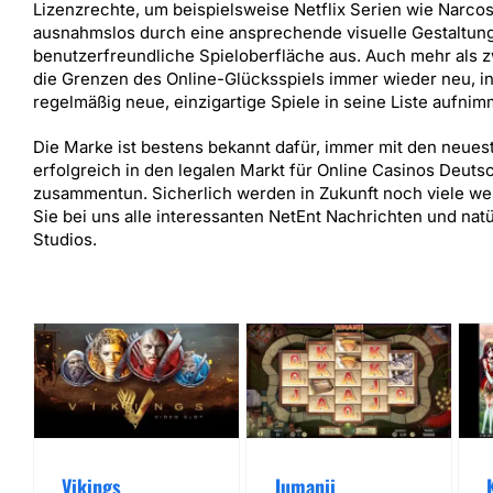
Lizenzrechte, um beispielsweise Netflix Serien wie Narcos
ausnahmslos durch eine ansprechende visuelle Gestaltung,
benutzerfreundliche Spieloberfläche aus. Auch mehr als 
die Grenzen des Online-Glücksspiels immer wieder neu, in
regelmäßig neue, einzigartige Spiele in seine Liste aufnim
Die Marke ist bestens bekannt dafür, immer mit den neuest
erfolgreich in den legalen Markt für Online Casinos Deut
zusammentun. Sicherlich werden in Zukunft noch viele wei
Sie bei uns alle interessanten NetEnt Nachrichten und natü
Studios.
Vikings
Jumanji