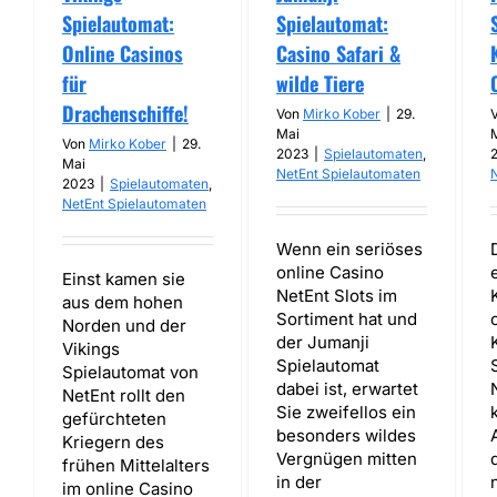
Spielautomat:
Spielautomat:
Online Casinos
Casino Safari &
für
wilde Tiere
Drachenschiffe!
Von
Mirko Kober
|
29.
Mai
Von
Mirko Kober
|
29.
2023
|
Spielautomaten
,
Mai
NetEnt Spielautomaten
2023
|
Spielautomaten
,
NetEnt Spielautomaten
Wenn ein seriöses
online Casino
Einst kamen sie
NetEnt Slots im
aus dem hohen
Sortiment hat und
Norden und der
der Jumanji
Vikings
Spielautomat
Spielautomat von
dabei ist, erwartet
NetEnt rollt den
Sie zweifellos ein
gefürchteten
besonders wildes
Kriegern des
Vergnügen mitten
frühen Mittelalters
in der
im online Casino