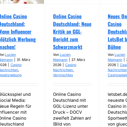
Online Casino
Online Casino
Neues On
Deutschland:
Deutschland: Neue
Casino
Wenn Influencer
Kritik an GGL-
Deutschl
plötzlich Werbung
Bericht zum
LetsBet b
machen!
Schwarzmarkt
Bühne
Von
Lucien
Von
Lucien
Von
Lucien
Niemann
|
31. März
Niemann
|
27. März
Niemann
|
2026
|
Casino
2026
|
Casino
2026
|
Cas
Nachrichten
,
Nachrichten
,
Nachrichte
Gesetzgebung
Vermischtes
Casinospiel
Glücksspiel und
Online Casino
letsbet.d
Social Media:
Deutschland mit
neueste 
Neue Regeln für
GGL-Lizenz unter
Casino in
Influencer mit
Druck – DOCV
Deutschl
Online Casino
zweifelt Zahlen an!
Sportwett
Deutschland
(Bild von
von gluec