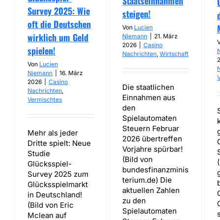
Staatseinnahmen
Survey 2025: Wie
steigen!
oft die Deutschen
Von
Lucien
wirklich um Geld
Niemann
|
21. März
2026
|
Casino
spielen!
Nachrichten
,
Wirtschaft
Von
Lucien
Niemann
|
16. März
2026
|
Casino
Die staatlichen
Nachrichten
,
Einnahmen aus
Vermischtes
den
Spielautomaten
Steuern Februar
Mehr als jeder
2026 übertreffen
Dritte spielt: Neue
Vorjahre spürbar!
Studie
(Bild von
Glücksspiel-
bundesfinanzminis
Survey 2025 zum
terium.de) Die
Glücksspielmarkt
aktuellen Zahlen
in Deutschland!
zu den
(Bild von Eric
Spielautomaten
Mclean auf