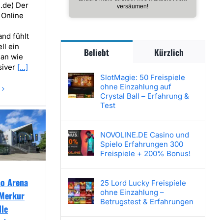
.de) Der
versäumen!
 Online
nd fühlt
ll ein
Beliebt
Kürzlich
 an wie
siver
[...]
SlotMagie: 50 Freispiele
ohne Einzahlung auf
Crystal Ball – Erfahrung &
Test
NOVOLINE.DE Casino und
Spielo Erfahrungen 300
Freispiele + 200% Bonus!
o Arena
25 Lord Lucky Freispiele
ohne Einzahlung –
 Merkur
Betrugstest & Erfahrungen
lle