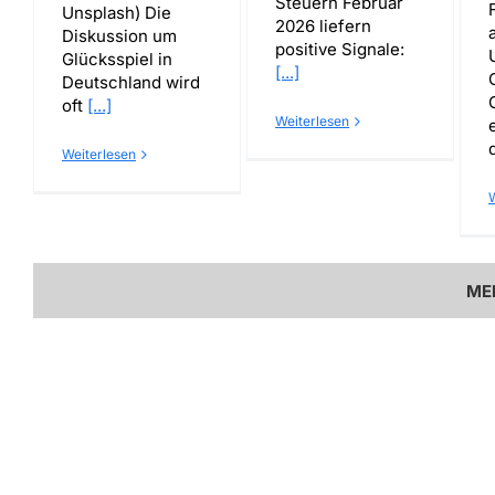
Steuern Februar
Unsplash) Die
2026 liefern
Diskussion um
positive Signale:
Glücksspiel in
[...]
Deutschland wird
oft
[...]
Weiterlesen
Weiterlesen
ME