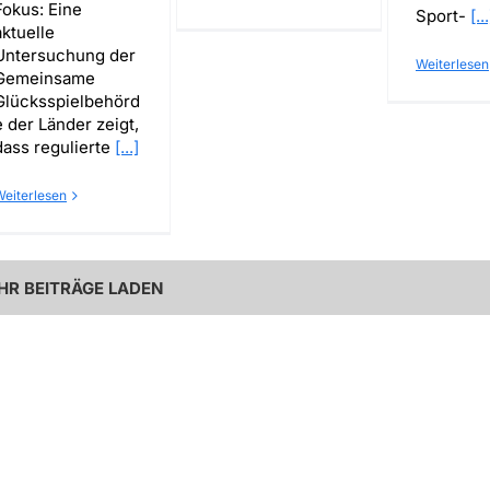
Fokus: Eine
Sport-
[...
aktuelle
Untersuchung der
Weiterlesen
Gemeinsame
Glücksspielbehörd
e der Länder zeigt,
dass regulierte
[...]
Weiterlesen
HR BEITRÄGE LADEN