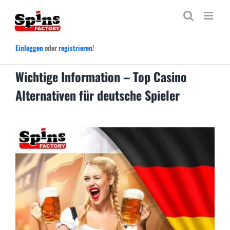
Zum
Inhalt
springen
Einloggen
oder
registrieren
!
Wichtige Information – Top Casino
Alternativen für deutsche Spieler