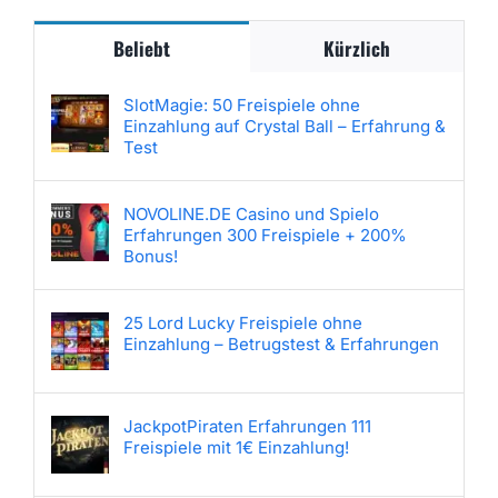
Beliebt
Kürzlich
SlotMagie: 50 Freispiele ohne
Einzahlung auf Crystal Ball – Erfahrung &
Test
NOVOLINE.DE Casino und Spielo
Erfahrungen 300 Freispiele + 200%
Bonus!
25 Lord Lucky Freispiele ohne
Einzahlung – Betrugstest & Erfahrungen
JackpotPiraten Erfahrungen 111
Freispiele mit 1€ Einzahlung!