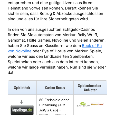
entsprechen und eine gültige Lizenz aus Ihrem
Heimatland vorweisen können. Derart können Sie
sicher sein, dass Betrug & Abzocke ausgeschlossen
sind und alles für Ihre Sicherheit getan wird.
In den von uns ausgesuchten Echtgeld-Casinos
finden Sie Sielautomaten von Merkur, Bally Wulff,
Gamomat, Hölle Games, Novoline und vielen anderen.
haben Sie Spass an Klassikern, wie dem
Book of Ra
von Novoline
oder Eye of Horus von Merkur. Spiele,
welche wir aus den landbasierten Spielbanken,
Spielotheken oder auch aus dem Internet kennen,
welche wir lange vermisst haben. Nun sind sie wieder
da!
Spielautomaten-
Spielothek
Casino Bonus
Anbieter
80 Freispiele ohne
Einzahlung (
auf
Jolly’s Cap
) +