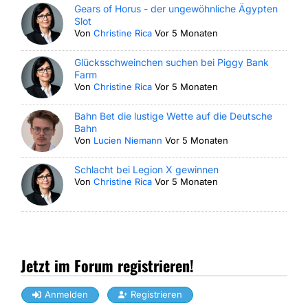
Gears of Horus - der ungewöhnliche Ägypten
Slot
Von
Christine Rica
Vor 5 Monaten
Glücksschweinchen suchen bei Piggy Bank
Farm
Von
Christine Rica
Vor 5 Monaten
Bahn Bet die lustige Wette auf die Deutsche
Bahn
Von
Lucien Niemann
Vor 5 Monaten
Schlacht bei Legion X gewinnen
Von
Christine Rica
Vor 5 Monaten
Jetzt im Forum registrieren!
Anmelden
Registrieren