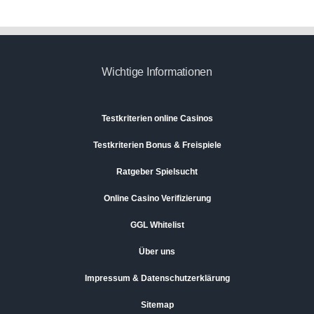
Wichtige Informationen
Testkriterien online Casinos
Testkriterien Bonus & Freispiele
Ratgeber Spielsucht
Online Casino Verifizierung
GGL Whitelist
Über uns
Impressum & Datenschutzerklärung
Sitemap