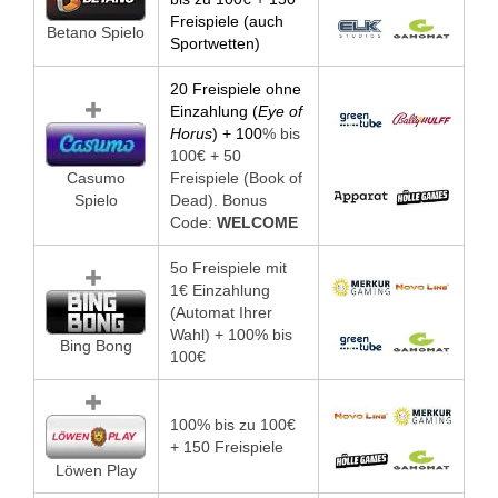
Freispiele (auch
Betano Spielo
Sportwetten)
20 Freispiele ohne
Einzahlung (
Eye of
Horus
) + 100
% bis
100€ + 50
Casumo
Freispiele (Book of
Spielo
Dead). Bonus
Code:
WELCOME
5o Freispiele mit
1€ Einzahlung
(Automat Ihrer
Wahl) + 100% bis
Bing Bong
100€
100% bis zu 100€
+ 150 Freispiele
Löwen Play