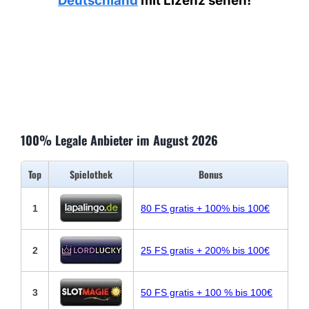
Deutschland
mit Lizenz sehen!
100% Legale Anbieter im August 2026
Top
Spielothek
Bonus
1
80 FS gratis + 100% bis 100€
2
25 FS gratis + 200% bis 100€
3
50 FS gratis + 100 % bis 100€