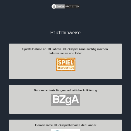
Pflichthinweise
Spielteilnahme ab 18 Jahren. Glücksspiel kann süchtig machen.
Informationen und Hilfe:
Bundeszentrale für gesundheitliche Aufklärung
Gemeinsame Glücksspielbehörde der Länder