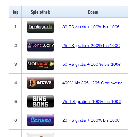
Top
Spielothek
Bonus
1
80 FS gratis + 100% bis 100€
2
25 FS gratis + 200% bis 100€
3
50 FS gratis + 100 % bis 100€
4
400% bis 80€+ 20€ Gratiswette
5
75 FS gratis + 100% bis 100€
6
20 FS gratis + 100% bis 100€