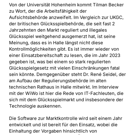
Von der Universität Hohenheim kommt Tilman Becker
zu Wort, der die Arbeitsfähigkeit der
Aufsichtsbehörde anzweifelt. Im Vergleich zur UKGC,
der britischen Glücksspielbehörde, die seit fast 2
Jahrzehnten den Markt reguliert und illegales
Glücksspiel weitgehend ausgemerzt hat, ist seine
Meinung, dass es in Halle längst nicht diese
Kontrollmöglichkeiten gibt. Es ist immer wieder von
einer Einsatzbereitschaft zu lesen, die im Jahr 2023
gegeben ist, was bei einem so stark regulierten
Glücksspielgesetz mit vielen Einschränkungen fatal
sein könnte. Demgegenüber steht Dr. René Seidel, der
am Aufbau der Regulierungsbehörde im alten
technischen Rathaus in Halle mitwirkt. Im Interview
mit der WiWo ist hier die Rede von IT-Fachleuten, die
sich mit dem Glücksspielmarkt und insbesondere der
Technologie auskennen.
Die Software zur Marktkontrolle wird seit einem Jahr
entwickelt und ist bereit für den Einsatz, wobei die
Einhaltung der Vorgaben hinsichtlich von