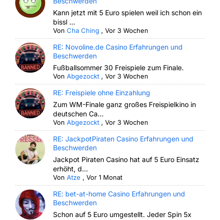
Beschwerden
Kann jetzt mit 5 Euro spielen weil ich schon ein
bissl ...
Von
Cha Ching
,
Vor 3 Wochen
RE: Novoline.de Casino Erfahrungen und
Beschwerden
Fußballsommer 30 Freispiele zum Finale.
Von
Abgezockt
,
Vor 3 Wochen
RE: Freispiele ohne Einzahlung
Zum WM-Finale ganz großes Freispielkino in
deutschen Ca...
Von
Abgezockt
,
Vor 3 Wochen
RE: JackpotPiraten Casino Erfahrungen und
Beschwerden
Jackpot Piraten Casino hat auf 5 Euro Einsatz
erhöht, d...
Von
Atze
,
Vor 1 Monat
RE: bet-at-home Casino Erfahrungen und
Beschwerden
Schon auf 5 Euro umgestellt. Jeder Spin 5x