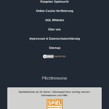
Ratgeber Spielsucht
Online Casino Verifizierung
GGL Whitelist
Über uns
Impressum & Datenschutzerklärung
Sitemap
Pflichthinweise
Spielteilnahme ab 18 Jahren. Glücksspiel kann süchtig machen.
Informationen und Hilfe: