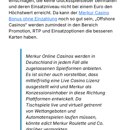
einschlagen, die keine Glücksspielsteuer beinhalten
und deren Einsatzniveau nicht bei einem Euro den
Höchstwert erreicht. Da kann der
Merkur Casino
Bonus ohne Einzahlung
noch so gut sein, „Offshore
Casinos“ werden zumindest in den Bereich
Promotion, RTP und Einsatzoptionen die besseren
Karten haben.
Merkur Online Casinos werden in
Deutschland in jedem Fall alle
zugelassenen Spielformen anbieten.
Es ist sicher auch vorstellbar, dass
mittelfristig eine Live Casino Lizenz
ausgestellt wird und Merkur als
Konzessionsinhaber in diese Richtung
Plattformen entwickelt. Da
Tischspiele live und virtuell getrennt
von Wettangeboten und
Automatenspielen laufen müssen,
könnte edict Merkur Roulette und Co.
darüber vermarkten.