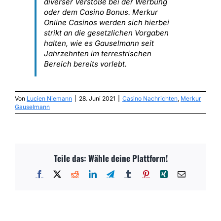
diverser Verstöße bei der Werbung
oder dem Casino Bonus. Merkur
Online Casinos werden sich hierbei
strikt an die gesetzlichen Vorgaben
halten, wie es Gauselmann seit
Jahrzehnten im terrestrischen
Bereich bereits vorlebt.
Von
Lucien Niemann
|
28. Juni 2021
|
Casino Nachrichten
,
Merkur
Gauselmann
Teile das: Wähle deine Plattform!
Facebook
X
Reddit
LinkedIn
Telegram
Tumblr
Pinterest
Xing
E-
Mail