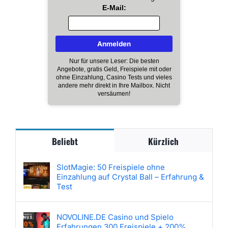
E-Mail:
Nur für unsere Leser: Die besten
Angebote, gratis Geld, Freispiele mit oder
ohne Einzahlung, Casino Tests und vieles
andere mehr direkt in Ihre Mailbox. Nicht
versäumen!
Beliebt
Kürzlich
SlotMagie: 50 Freispiele ohne
Einzahlung auf Crystal Ball – Erfahrung &
Test
NOVOLINE.DE Casino und Spielo
Erfahrungen 300 Freispiele + 200%