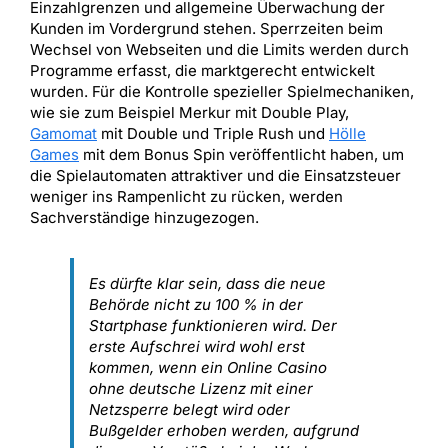
Einzahlgrenzen und allgemeine Überwachung der
Kunden im Vordergrund stehen. Sperrzeiten beim
Wechsel von Webseiten und die Limits werden durch
Programme erfasst, die marktgerecht entwickelt
wurden. Für die Kontrolle spezieller Spielmechaniken,
wie sie zum Beispiel Merkur mit Double Play,
Gamomat
mit Double und Triple Rush und
Hölle
Games
mit dem Bonus Spin veröffentlicht haben, um
die Spielautomaten attraktiver und die Einsatzsteuer
weniger ins Rampenlicht zu rücken, werden
Sachverständige hinzugezogen.
Es dürfte klar sein, dass die neue
Behörde nicht zu 100 % in der
Startphase funktionieren wird. Der
erste Aufschrei wird wohl erst
kommen, wenn ein Online Casino
ohne deutsche Lizenz mit einer
Netzsperre belegt wird oder
Bußgelder erhoben werden, aufgrund