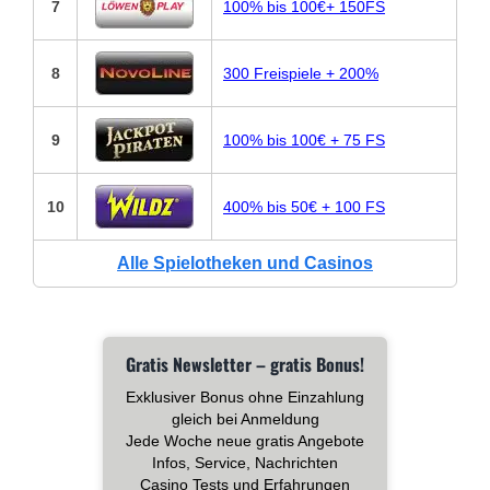
7
100% bis 100€+ 150FS
8
300 Freispiele + 200%
9
100% bis 100€ + 75 FS
10
400% bis 50€ + 100 FS
Alle Spielotheken und Casinos
Gratis Newsletter – gratis Bonus!
Exklusiver Bonus ohne Einzahlung
gleich bei Anmeldung
Jede Woche neue gratis Angebote
Infos, Service, Nachrichten
Casino Tests und Erfahrungen