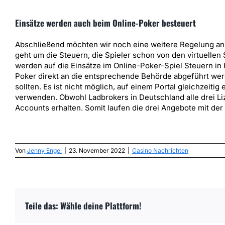
Einsätze werden auch beim Online-Poker besteuert
Abschließend möchten wir noch eine weitere Regelung ans
geht um die Steuern, die Spieler schon von den virtuelle
werden auf die Einsätze im Online-Poker-Spiel Steuern in 
Poker direkt an die entsprechende Behörde abgeführt wer
sollten. Es ist nicht möglich, auf einem Portal gleichzeiti
verwenden. Obwohl Ladbrokers in Deutschland alle drei Li
Accounts erhalten. Somit laufen die drei Angebote mit de
Von
Jenny Engel
|
23. November 2022
|
Casino Nachrichten
Teile das: Wähle deine Plattform!