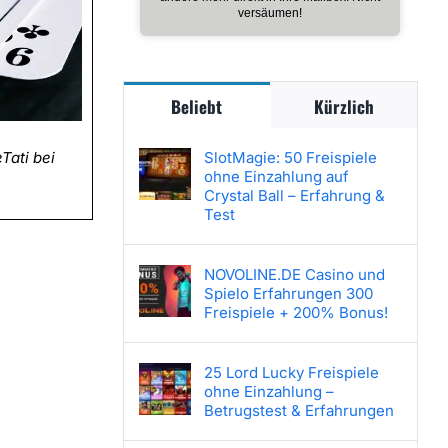
versäumen!
Beliebt
Kürzlich
SlotMagie: 50 Freispiele
Tati bei
ohne Einzahlung auf
Crystal Ball – Erfahrung &
Test
NOVOLINE.DE Casino und
Spielo Erfahrungen 300
Freispiele + 200% Bonus!
25 Lord Lucky Freispiele
ohne Einzahlung –
Betrugstest & Erfahrungen