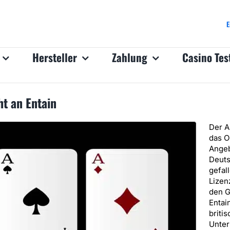
E
Hersteller
Zahlung
Casino Tes
ht an Entain
Der A
das O
Angeb
Deuts
gefal
Lizen
den 
Entai
briti
Unte