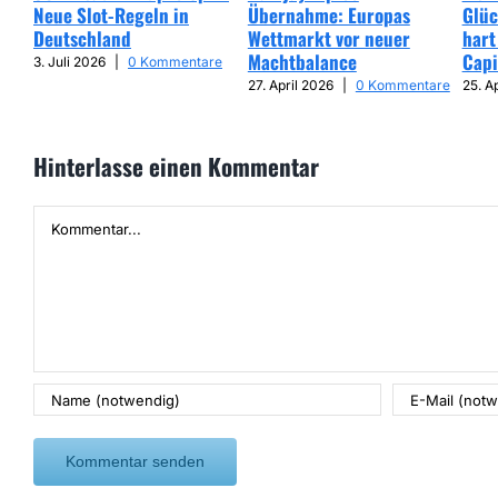
Neue Slot-Regeln in
Übernahme: Europas
Glüc
Deutschland
Wettmarkt vor neuer
hart
Machtbalance
Capi
3. Juli 2026
|
0 Kommentare
27. April 2026
|
0 Kommentare
25. A
Hinterlasse einen Kommentar
Kommentar