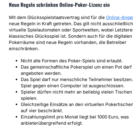
Neue Regeln schränken Online-Poker-Lizenz ein
Mit dem Glücksspielstaatsvertrag sind für die
Online-Ange
neue Regeln in Kraft getreten. Das gilt nicht ausschließlich
virtuelle Spielautomaten oder Sportwetten, wobei Letztere
klassisches Glücksspiel ist. Sondern auch für die digitalen
Pokerräume sind neue Regeln vorhanden, die Betreiber
einschränken.
Nicht alle Formen des Poker-Spiels sind erlaubt.
Das gemeinschaftliche Pokerspiel um einen Pot darf
angeboten werden.
Das Spiel darf nur menschliche Teilnehmer besitzen.
Spiel gegen einen Computer ist ausgeschlossen.
Spieler dürfen nicht mehr an beliebig vielen Tischen
spielen.
Gleichzeitige Einsätze an den virtuellen Pokertischen
auf vier beschränkt.
Einzahlungslimit pro Monat liegt bei 1000 Euro, was
anbieterübergreifend erfolgt.