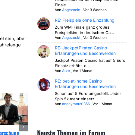
Finale.
Von
Abgezockt
,
Vor 3 Wochen
RE: Freispiele ohne Einzahlung
Zum WM-Finale ganz großes
Freispielkino in deutschen Ca...
Von
Abgezockt
,
Vor 3 Wochen
l sein, aber
Jahrelange
RE: JackpotPiraten Casino
Erfahrungen und Beschwerden
Jackpot Piraten Casino hat auf 5 Euro
Einsatz erhöht, d...
Von
Atze
,
Vor 1 Monat
RE: bet-at-home Casino
Erfahrungen und Beschwerden
Schon auf 5 Euro umgestellt. Jeder
Spin 5x mehr einsetz...
Von
anonymous1366
,
Vor 1 Monat
Neuste Themen im Forum
Forschung
EuGH Online Glücksspiel
GAMOMAT Digital