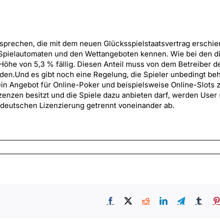
prechen, die mit dem neuen Glücksspielstaatsvertrag erschien
n Spielautomaten und den Wettangeboten kennen. Wie bei den di
Höhe von 5,3 % fällig. Diesen Anteil muss von dem Betreiber d
den.Und es gibt noch eine Regelung, die Spieler unbedingt be
g ein Angebot für Online-Poker und beispielsweise Online-Slots 
zenzen besitzt und die Spiele dazu anbieten darf, werden User
r deutschen Lizenzierung getrennt voneinander ab.
Facebook
X
Reddit
LinkedIn
Telegram
Tumb