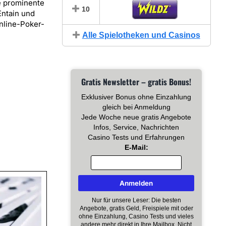
e prominente
10
Entain und
Online-Poker-
Alle Spielotheken und Casinos
Gratis Newsletter – gratis Bonus!
Exklusiver Bonus ohne Einzahlung
gleich bei Anmeldung
Jede Woche neue gratis Angebote
Infos, Service, Nachrichten
Casino Tests und Erfahrungen
E-Mail:
Nur für unsere Leser: Die besten
Angebote, gratis Geld, Freispiele mit oder
ohne Einzahlung, Casino Tests und vieles
andere mehr direkt in Ihre Mailbox. Nicht