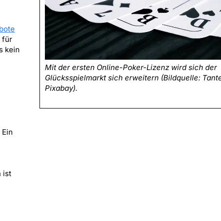
bote
 für
s kein
Mit der ersten Online-Poker-Lizenz wird sich der
Glücksspielmarkt sich erweitern (Bildquelle: Tante
Pixabay).
 Ein
 ist