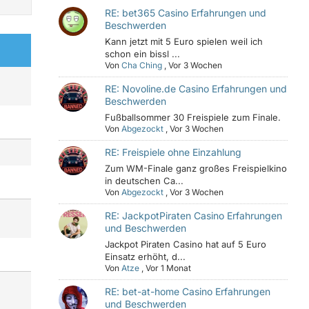
RE: bet365 Casino Erfahrungen und
Beschwerden
Kann jetzt mit 5 Euro spielen weil ich
schon ein bissl ...
Von
Cha Ching
,
Vor 3 Wochen
RE: Novoline.de Casino Erfahrungen und
Beschwerden
Fußballsommer 30 Freispiele zum Finale.
Von
Abgezockt
,
Vor 3 Wochen
RE: Freispiele ohne Einzahlung
Zum WM-Finale ganz großes Freispielkino
in deutschen Ca...
Von
Abgezockt
,
Vor 3 Wochen
RE: JackpotPiraten Casino Erfahrungen
und Beschwerden
Jackpot Piraten Casino hat auf 5 Euro
Einsatz erhöht, d...
Von
Atze
,
Vor 1 Monat
RE: bet-at-home Casino Erfahrungen
und Beschwerden