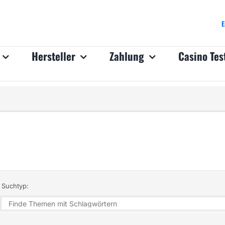
E
Hersteller
Zahlung
Casino Tes
Suchtyp: