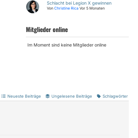
Schlacht bei Legion X gewinnen
Von
Christine Rica
Vor 5 Monaten
Mitglieder online
Im Moment sind keine Mitglieder online
Neueste Beiträge
Ungelesene Beiträge
Schlagwörter