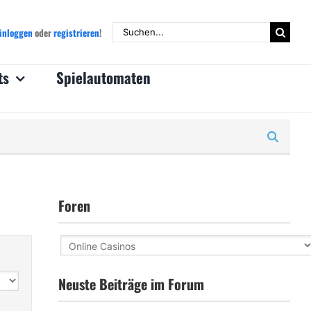
Suche
inloggen
oder
registrieren
!
nach:
ts
Spielautomaten
Foren
Neuste Beiträge im Forum