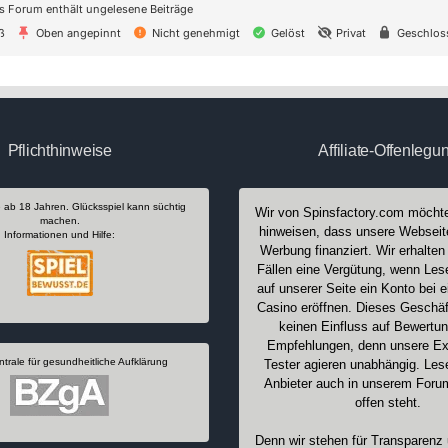
 Forum enthält ungelesene Beiträge
ß
Oben angepinnt
Nicht genehmigt
Gelöst
Privat
Geschlos
Pflichthinweise
Affiliate-Offenlegu
e ab 18 Jahren. Glücksspiel kann süchtig
Wir von Spinsfactory.com möchte
machen.
hinweisen, dass unsere Webseit
Informationen und Hilfe:
Werbung finanziert. Wir erhalte
Fällen eine Vergütung, wenn Les
auf unserer Seite ein Konto bei 
Casino eröffnen. Dieses Geschäf
keinen Einfluss auf Bewertu
Empfehlungen, denn unsere Ex
rale für gesundheitliche Aufklärung
Tester agieren unabhängig. Les
Anbieter auch in unserem Forum
offen steht.
Denn wir stehen für Transparenz