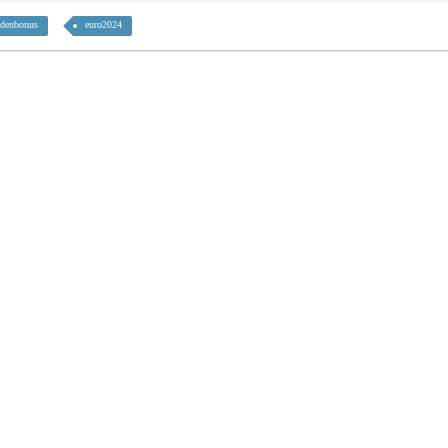
ndenbonus
euro2024