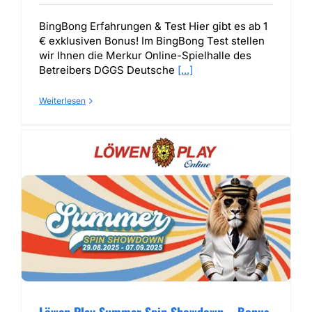
BingBong Erfahrungen & Test Hier gibt es ab 1
€ exklusiven Bonus! Im BingBong Test stellen
wir Ihnen die Merkur Online-Spielhalle des
Betreibers DGGS Deutsche
[...]
Weiterlesen