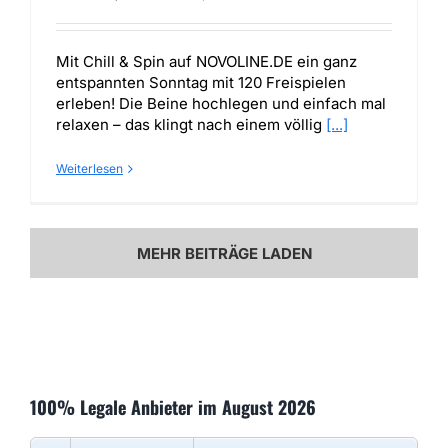
Mit Chill & Spin auf NOVOLINE.DE ein ganz
entspannten Sonntag mit 120 Freispielen
erleben! Die Beine hochlegen und einfach mal
relaxen – das klingt nach einem völlig
[...]
Weiterlesen
MEHR BEITRÄGE LADEN
100% Legale Anbieter im August 2026