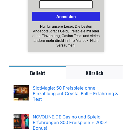
Nur für unsere Leser: Die besten
Angebote, gratis Geld, Freispiele mit oder
ohne Einzahlung, Casino Tests und vieles
andere mehr direkt in Ihre Mailbox. Nicht
versäumen!
Beliebt
Kürzlich
SlotMagie: 50 Freispiele ohne
Einzahlung auf Crystal Ball – Erfahrung &
Test
NOVOLINE.DE Casino und Spielo
Erfahrungen 300 Freispiele + 200%
Bonus!