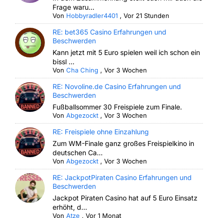
Frage waru...
Von
Hobbyradler4401
,
Vor 21 Stunden
RE: bet365 Casino Erfahrungen und
Beschwerden
Kann jetzt mit 5 Euro spielen weil ich schon ein
bissl ...
Von
Cha Ching
,
Vor 3 Wochen
RE: Novoline.de Casino Erfahrungen und
Beschwerden
Fußballsommer 30 Freispiele zum Finale.
Von
Abgezockt
,
Vor 3 Wochen
RE: Freispiele ohne Einzahlung
Zum WM-Finale ganz großes Freispielkino in
deutschen Ca...
Von
Abgezockt
,
Vor 3 Wochen
RE: JackpotPiraten Casino Erfahrungen und
Beschwerden
Jackpot Piraten Casino hat auf 5 Euro Einsatz
erhöht, d...
Von
Atze
,
Vor 1 Monat