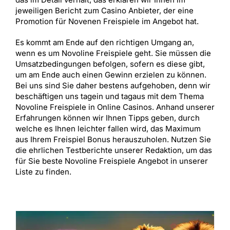
jeweiligen Bericht zum Casino Anbieter, der eine
Promotion für Novenen Freispiele im Angebot hat.
Es kommt am Ende auf den richtigen Umgang an,
wenn es um Novoline Freispiele geht. Sie müssen die
Umsatzbedingungen befolgen, sofern es diese gibt,
um am Ende auch einen Gewinn erzielen zu können.
Bei uns sind Sie daher bestens aufgehoben, denn wir
beschäftigen uns tagein und tagaus mit dem Thema
Novoline Freispiele in Online Casinos. Anhand unserer
Erfahrungen können wir Ihnen Tipps geben, durch
welche es Ihnen leichter fallen wird, das Maximum
aus Ihrem Freispiel Bonus herauszuholen. Nutzen Sie
die ehrlichen Testberichte unserer Redaktion, um das
für Sie beste Novoline Freispiele Angebot in unserer
Liste zu finden.