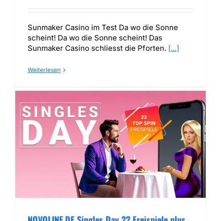
Sunmaker Casino im Test Da wo die Sonne
scheint! Da wo die Sonne scheint! Das
Sunmaker Casino schliesst die Pforten.
[...]
Weiterlesen
NOVOLINE.DE Singles Day 22 Freispiele plus