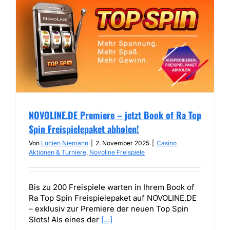
NOVOLINE.DE Premiere – jetzt Book of Ra Top
Spin Freispielepaket abholen!
Von
Lucien Niemann
|
2. November 2025
|
Casino
Aktionen & Turniere
,
Novoline Freispiele
Bis zu 200 Freispiele warten in Ihrem Book of
Ra Top Spin Freispielepaket auf NOVOLINE.DE
– exklusiv zur Premiere der neuen Top Spin
Slots! Als eines der
[...]