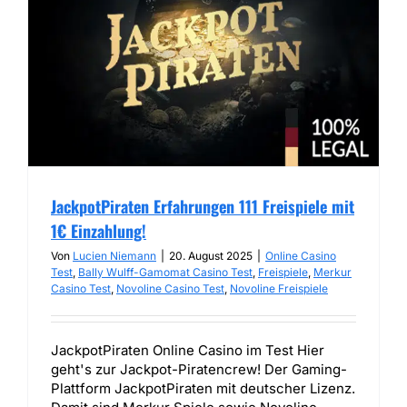
JackpotPiraten Erfahrungen 111 Freispiele mit
1€ Einzahlung!
Von
Lucien Niemann
|
20. August 2025
|
Online Casino
Test
,
Bally Wulff-Gamomat Casino Test
,
Freispiele
,
Merkur
Casino Test
,
Novoline Casino Test
,
Novoline Freispiele
JackpotPiraten Online Casino im Test Hier
geht's zur Jackpot-Piratencrew! Der Gaming-
Plattform JackpotPiraten mit deutscher Lizenz.