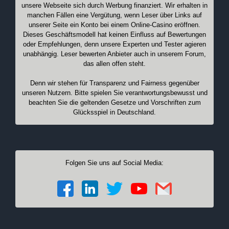
unsere Webseite sich durch Werbung finanziert. Wir erhalten in
manchen Fällen eine Vergütung, wenn Leser über Links auf
unserer Seite ein Konto bei einem Online-Casino eröffnen.
Dieses Geschäftsmodell hat keinen Einfluss auf Bewertungen
oder Empfehlungen, denn unsere Experten und Tester agieren
unabhängig. Leser bewerten Anbieter auch in unserem Forum,
das allen offen steht.
Denn wir stehen für Transparenz und Fairness gegenüber
unseren Nutzern. Bitte spielen Sie verantwortungsbewusst und
beachten Sie die geltenden Gesetze und Vorschriften zum
Glücksspiel in Deutschland.
Folgen Sie uns auf Social Media: