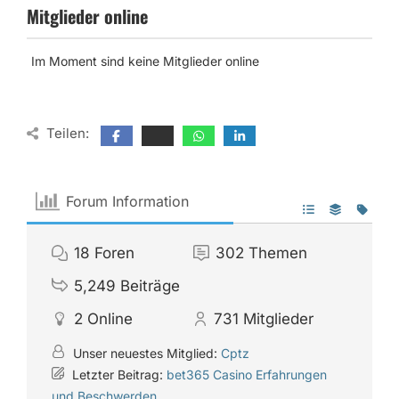
Mitglieder online
Im Moment sind keine Mitglieder online
Teilen:
Forum Information
18
Foren
302
Themen
5,249
Beiträge
2
Online
731
Mitglieder
Unser neuestes Mitglied:
Cptz
Letzter Beitrag:
bet365 Casino Erfahrungen
und Beschwerden