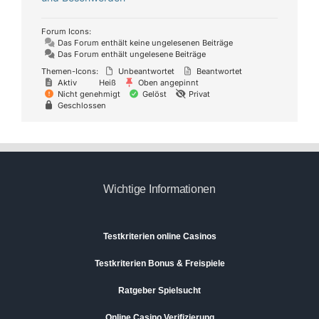
Forum Icons:
Das Forum enthält keine ungelesenen Beiträge
Das Forum enthält ungelesene Beiträge
Themen-Icons:
Unbeantwortet
Beantwortet
Aktiv
Heiß
Oben angepinnt
Nicht genehmigt
Gelöst
Privat
Geschlossen
Wichtige Informationen
Testkriterien online Casinos
Testkriterien Bonus & Freispiele
Ratgeber Spielsucht
Online Casino Verifizierung