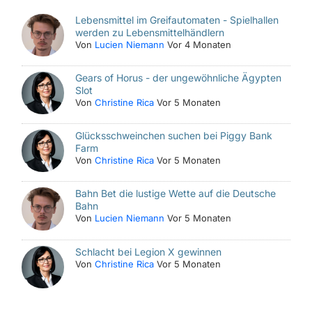
Lebensmittel im Greifautomaten - Spielhallen
werden zu Lebensmittelhändlern
Von
Lucien Niemann
Vor 4 Monaten
Gears of Horus - der ungewöhnliche Ägypten
Slot
Von
Christine Rica
Vor 5 Monaten
Glücksschweinchen suchen bei Piggy Bank
Farm
Von
Christine Rica
Vor 5 Monaten
Bahn Bet die lustige Wette auf die Deutsche
Bahn
Von
Lucien Niemann
Vor 5 Monaten
Schlacht bei Legion X gewinnen
Von
Christine Rica
Vor 5 Monaten