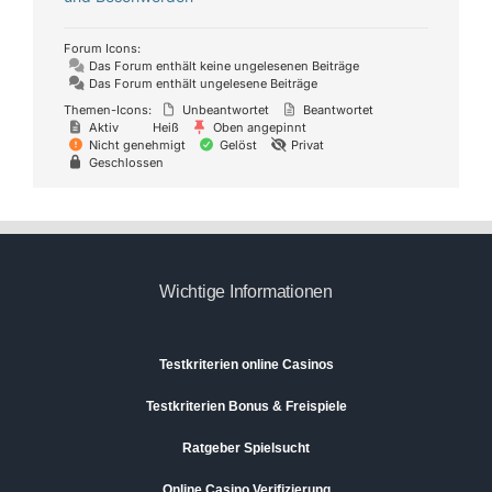
Forum Icons:
Das Forum enthält keine ungelesenen Beiträge
Das Forum enthält ungelesene Beiträge
Themen-Icons:
Unbeantwortet
Beantwortet
Aktiv
Heiß
Oben angepinnt
Nicht genehmigt
Gelöst
Privat
Geschlossen
Wichtige Informationen
Testkriterien online Casinos
Testkriterien Bonus & Freispiele
Ratgeber Spielsucht
Online Casino Verifizierung