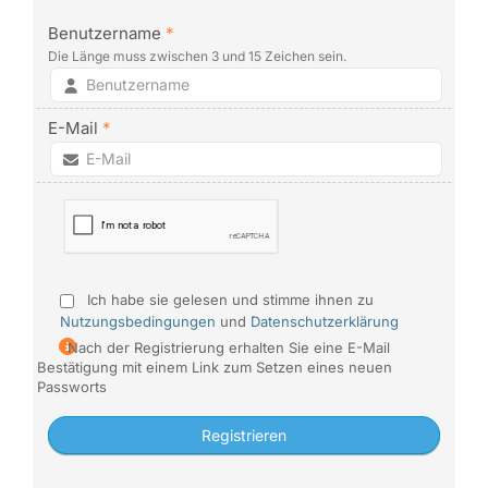
Benutzername
*
Die Länge muss zwischen 3 und 15 Zeichen sein.
E-Mail
*
Ich habe sie gelesen und stimme ihnen zu
Nutzungsbedingungen
und
Datenschutzerklärung
Nach der Registrierung erhalten Sie eine E-Mail
Bestätigung mit einem Link zum Setzen eines neuen
Passworts