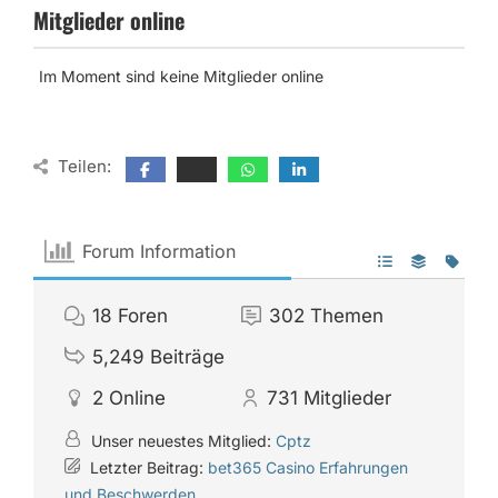
Mitglieder online
Im Moment sind keine Mitglieder online
Teilen:
Forum Information
18
Foren
302
Themen
5,249
Beiträge
2
Online
731
Mitglieder
Unser neuestes Mitglied:
Cptz
Letzter Beitrag:
bet365 Casino Erfahrungen
und Beschwerden