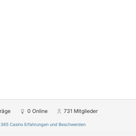
träge
0
Online
731
Mitglieder
t365 Casino Erfahrungen und Beschwerden