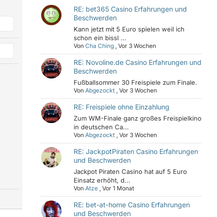
RE: bet365 Casino Erfahrungen und
Beschwerden
Kann jetzt mit 5 Euro spielen weil ich
schon ein bissl ...
Von
Cha Ching
,
Vor 3 Wochen
RE: Novoline.de Casino Erfahrungen und
Beschwerden
Fußballsommer 30 Freispiele zum Finale.
Von
Abgezockt
,
Vor 3 Wochen
RE: Freispiele ohne Einzahlung
Zum WM-Finale ganz großes Freispielkino
in deutschen Ca...
Von
Abgezockt
,
Vor 3 Wochen
RE: JackpotPiraten Casino Erfahrungen
und Beschwerden
Jackpot Piraten Casino hat auf 5 Euro
Einsatz erhöht, d...
Von
Atze
,
Vor 1 Monat
RE: bet-at-home Casino Erfahrungen
und Beschwerden