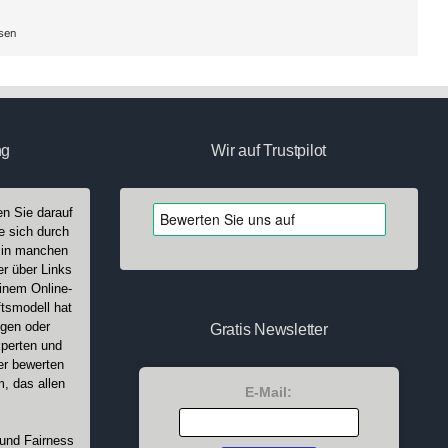
sen
ng
Wir auf Trustpilot
n Sie darauf
e sich durch
n in manchen
er über Links
einem Online-
tsmodell hat
ngen oder
Gratis Newsletter
perten und
er bewerten
, das allen
E-Mail:
 und Fairness