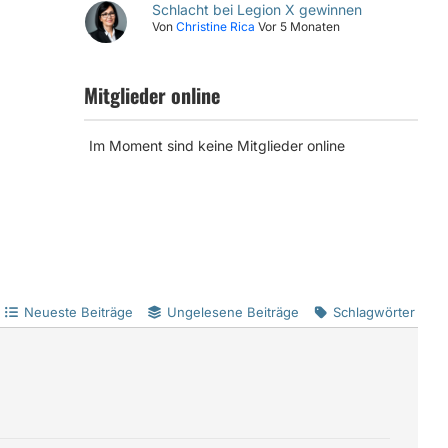
Schlacht bei Legion X gewinnen
Von
Christine Rica
Vor 5 Monaten
Mitglieder online
Im Moment sind keine Mitglieder online
Neueste Beiträge
Ungelesene Beiträge
Schlagwörter