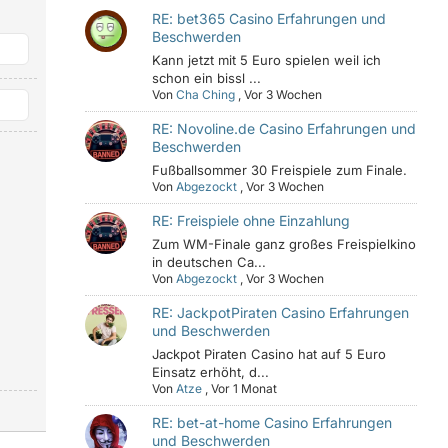
RE: bet365 Casino Erfahrungen und
Beschwerden
Kann jetzt mit 5 Euro spielen weil ich
schon ein bissl ...
Von
Cha Ching
,
Vor 3 Wochen
RE: Novoline.de Casino Erfahrungen und
Beschwerden
Fußballsommer 30 Freispiele zum Finale.
Von
Abgezockt
,
Vor 3 Wochen
RE: Freispiele ohne Einzahlung
Zum WM-Finale ganz großes Freispielkino
in deutschen Ca...
Von
Abgezockt
,
Vor 3 Wochen
RE: JackpotPiraten Casino Erfahrungen
und Beschwerden
Jackpot Piraten Casino hat auf 5 Euro
Einsatz erhöht, d...
Von
Atze
,
Vor 1 Monat
RE: bet-at-home Casino Erfahrungen
und Beschwerden