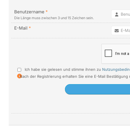
Benutzername
*
Die Länge muss zwischen 3 und 15 Zeichen sein.
E-Mail
*
Ich habe sie gelesen und stimme ihnen zu
Nutzungsbedi
Nach der Registrierung erhalten Sie eine E-Mail Bestätigung