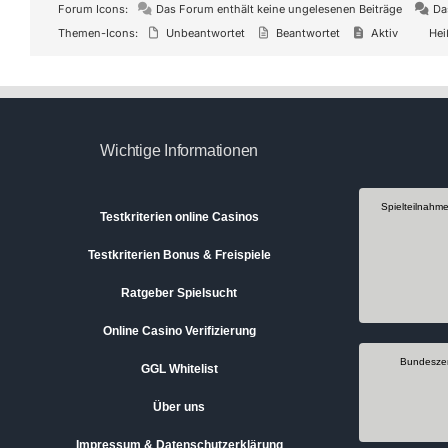
Forum Icons:
Das Forum enthält keine ungelesenen Beiträge
Das
Themen-Icons:
Unbeantwortet
Beantwortet
Aktiv
Hei
Wichtige Informationen
Spielteilnahm
Testkriterien online Casinos
Testkriterien Bonus & Freispiele
Ratgeber Spielsucht
Online Casino Verifizierung
Bundeszent
GGL Whitelist
Über uns
Impressum & Datenschutzerklärung