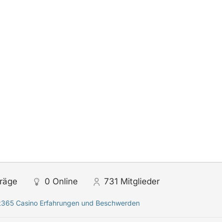
träge
0
Online
731
Mitglieder
t365 Casino Erfahrungen und Beschwerden