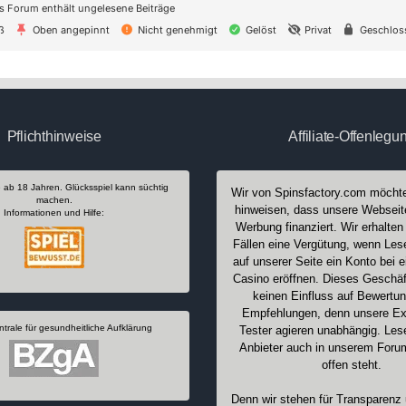
 Forum enthält ungelesene Beiträge
ß
Oben angepinnt
Nicht genehmigt
Gelöst
Privat
Geschlos
Pflichthinweise
Affiliate-Offenlegu
e ab 18 Jahren. Glücksspiel kann süchtig
Wir von Spinsfactory.com möchte
machen.
hinweisen, dass unsere Webseit
Informationen und Hilfe:
Werbung finanziert. Wir erhalte
Fällen eine Vergütung, wenn Les
auf unserer Seite ein Konto bei 
Casino eröffnen. Dieses Geschäf
keinen Einfluss auf Bewertu
Empfehlungen, denn unsere Ex
rale für gesundheitliche Aufklärung
Tester agieren unabhängig. Les
Anbieter auch in unserem Forum
offen steht.
Denn wir stehen für Transparenz