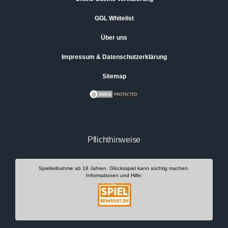
GGL Whitelist
Über uns
Impressum & Datenschutzerklärung
Sitemap
Pflichthinweise
Spielteilnahme ab 18 Jahren. Glücksspiel kann süchtig machen.
Informationen und Hilfe: