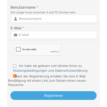
Benutzername
*
Die Länge muss zwischen 3 und 15 Zeichen sein.
E-Mail
*
Ich habe sie gelesen und stimme ihnen zu
Nutzungsbedingungen
und
Datenschutzerklärung
Nach der Registrierung erhalten Sie eine E-Mail
Bestätigung mit einem Link zum Setzen eines neuen
Passworts