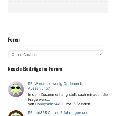
Foren
Neuste Beiträge im Forum
RE: Warum so wenig Optionen bei
Auszahlung?
In dem Zusammenhang stellt such mir auch die
Frage waru...
Von
Hobbyradler4401
,
Vor 16 Stunden
RE: bet365 Casino Erfahrungen und