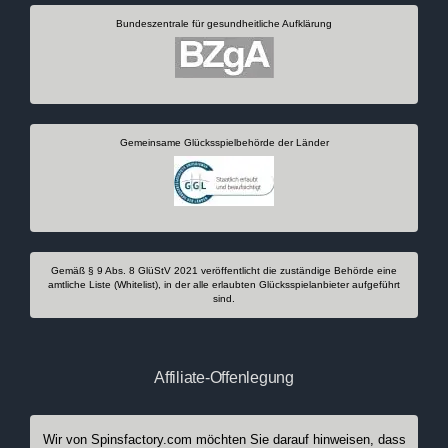
Bundeszentrale für gesundheitliche Aufklärung
Gemeinsame Glücksspielbehörde der Länder
Gemäß § 9 Abs. 8 GlüStV 2021 veröffentlicht die zuständige Behörde eine
amtliche Liste (Whitelist), in der alle erlaubten Glücksspielanbieter aufgeführt
sind.
Affiliate-Offenlegung
Wir von Spinsfactory.com möchten Sie darauf hinweisen, dass