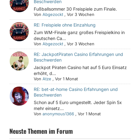
Beschwerden
Fußballsommer 30 Freispiele zum Finale.
Von
Abgezockt
,
Vor 3 Wochen
RE: Freispiele ohne Einzahlung
Zum WM-Finale ganz großes Freispielkino in
deutschen Ca...
Von
Abgezockt
,
Vor 3 Wochen
RE: JackpotPiraten Casino Erfahrungen und
Beschwerden
Jackpot Piraten Casino hat auf 5 Euro Einsatz
erhöht, d...
Von
Atze
,
Vor 1 Monat
RE: bet-at-home Casino Erfahrungen und
Beschwerden
Schon auf 5 Euro umgestellt. Jeder Spin 5x
mehr einsetz...
Von
anonymous1366
,
Vor 1 Monat
Neuste Themen im Forum