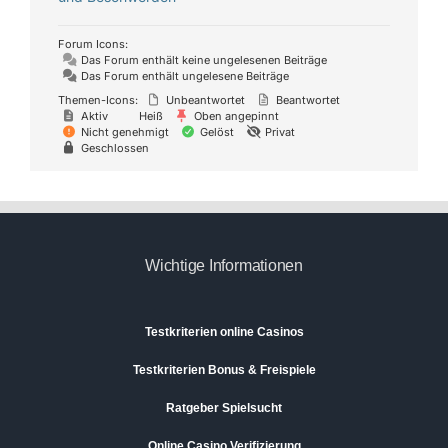
Forum Icons:
Das Forum enthält keine ungelesenen Beiträge
Das Forum enthält ungelesene Beiträge
Themen-Icons:
Unbeantwortet
Beantwortet
Aktiv
Heiß
Oben angepinnt
Nicht genehmigt
Gelöst
Privat
Geschlossen
Wichtige Informationen
Testkriterien online Casinos
Testkriterien Bonus & Freispiele
Ratgeber Spielsucht
Online Casino Verifizierung