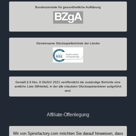
Bundeszentrale für gesundheitliche Aufklärung
Gemeinsame Glücksspielbehörde der Länder
Gemäß § 9 Abs. 8 GlüStV 2021 veröffentlicht die zuständige Behörde eine
amtliche Liste (Whitelist), in der alle erlaubten Glücksspielanbieter aufgeführt
sind.
Affiliate-Offenlegung
Wir von Spinsfactory.com möchten Sie darauf hinweisen, dass