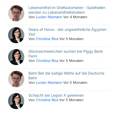
Lebensmittel im Greifautomaten - Spielhallen
werden zu Lebensmittelhändlern
Von
Lucien Niemann
Vor 4 Monaten
Gears of Horus - der ungewöhnliche Ägypten
Slot
Von
Christine Rica
Vor 5 Monaten
Glücksschweinchen suchen bei Piggy Bank
Farm
Von
Christine Rica
Vor 5 Monaten
Bahn Bet die lustige Wette auf die Deutsche
Bahn
Von
Lucien Niemann
Vor 5 Monaten
Schlacht bei Legion X gewinnen
Von
Christine Rica
Vor 5 Monaten