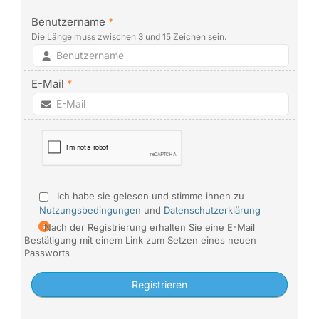
Benutzername
*
Die Länge muss zwischen 3 und 15 Zeichen sein.
E-Mail
*
Ich habe sie gelesen und stimme ihnen zu
Nutzungsbedingungen
und
Datenschutzerklärung
Nach der Registrierung erhalten Sie eine E-Mail
Bestätigung mit einem Link zum Setzen eines neuen
Passworts