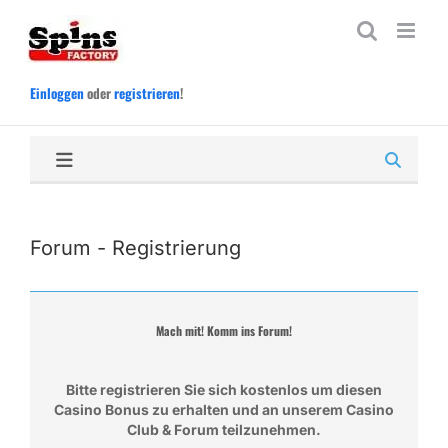
Zum
Inhalt
springen
Einloggen
oder
registrieren
!
Forum - Registrierung
Mach mit! Komm ins Forum!
Bitte registrieren Sie sich kostenlos um diesen
Casino Bonus zu erhalten und an unserem Casino
Club & Forum teilzunehmen.