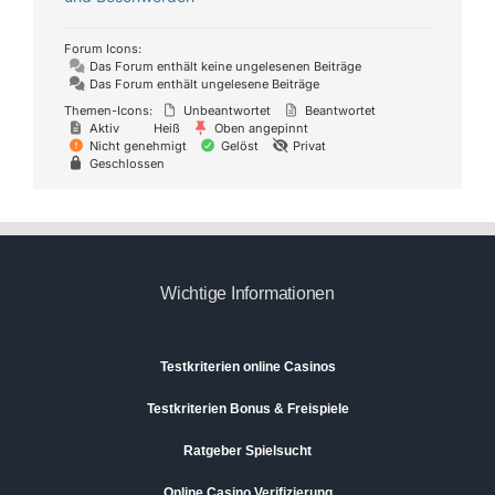
Forum Icons:
Das Forum enthält keine ungelesenen Beiträge
Das Forum enthält ungelesene Beiträge
Themen-Icons:
Unbeantwortet
Beantwortet
Aktiv
Heiß
Oben angepinnt
Nicht genehmigt
Gelöst
Privat
Geschlossen
Wichtige Informationen
Testkriterien online Casinos
Testkriterien Bonus & Freispiele
Ratgeber Spielsucht
Online Casino Verifizierung