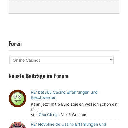
Foren
Neuste Beiträge im Forum
RE: bet365 Casino Erfahrungen und
Beschwerden
Kann jetzt mit 5 Euro spielen weil ich schon ein
bissl ...
Von
Cha Ching
,
Vor 3 Wochen
RE: Novoline.de Casino Erfahrungen und