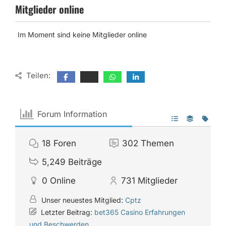
Mitglieder online
Im Moment sind keine Mitglieder online
Teilen:
Forum Information
18
Foren
302
Themen
5,249
Beiträge
0
Online
731
Mitglieder
Unser neuestes Mitglied:
Cptz
Letzter Beitrag:
bet365 Casino Erfahrungen
und Beschwerden