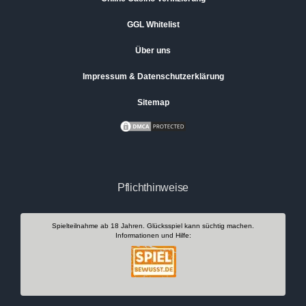
GGL Whitelist
Über uns
Impressum & Datenschutzerklärung
Sitemap
Pflichthinweise
Spielteilnahme ab 18 Jahren. Glücksspiel kann süchtig machen.
Informationen und Hilfe: