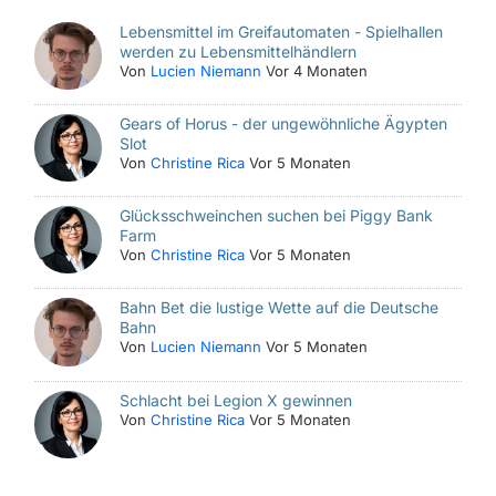
Lebensmittel im Greifautomaten - Spielhallen
werden zu Lebensmittelhändlern
Von
Lucien Niemann
Vor 4 Monaten
Gears of Horus - der ungewöhnliche Ägypten
Slot
Von
Christine Rica
Vor 5 Monaten
Glücksschweinchen suchen bei Piggy Bank
Farm
Von
Christine Rica
Vor 5 Monaten
Bahn Bet die lustige Wette auf die Deutsche
Bahn
Von
Lucien Niemann
Vor 5 Monaten
Schlacht bei Legion X gewinnen
Von
Christine Rica
Vor 5 Monaten