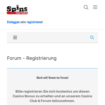
Zum
Inhalt
springen
Einloggen
oder
registrieren
!
Forum - Registrierung
Mach mit! Komm ins Forum!
Bitte registrieren Sie sich kostenlos um diesen
Casino Bonus zu erhalten und an unserem Casino
Club & Forum teilzunehmen.