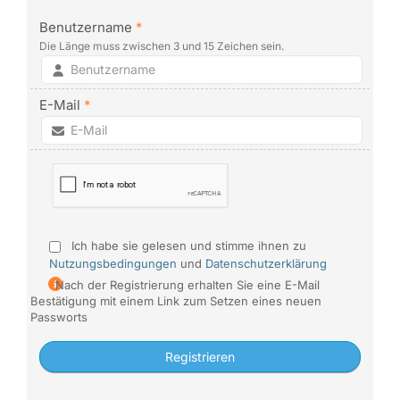
Benutzername
*
Die Länge muss zwischen 3 und 15 Zeichen sein.
E-Mail
*
Ich habe sie gelesen und stimme ihnen zu
Nutzungsbedingungen
und
Datenschutzerklärung
Nach der Registrierung erhalten Sie eine E-Mail
Bestätigung mit einem Link zum Setzen eines neuen
Passworts