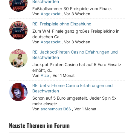
Beschwerden
Fußballsommer 30 Freispiele zum Finale.
Von
Abgezockt
,
Vor 3 Wochen
RE: Freispiele ohne Einzahlung
Zum WM-Finale ganz großes Freispielkino in
deutschen Ca...
Von
Abgezockt
,
Vor 3 Wochen
RE: JackpotPiraten Casino Erfahrungen und
Beschwerden
Jackpot Piraten Casino hat auf 5 Euro Einsatz
erhöht, d...
Von
Atze
,
Vor 1 Monat
RE: bet-at-home Casino Erfahrungen und
Beschwerden
Schon auf 5 Euro umgestellt. Jeder Spin 5x
mehr einsetz...
Von
anonymous1366
,
Vor 1 Monat
Neuste Themen im Forum