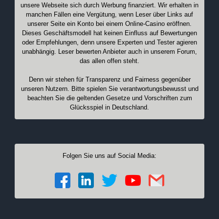
unsere Webseite sich durch Werbung finanziert. Wir erhalten in
manchen Fällen eine Vergütung, wenn Leser über Links auf
unserer Seite ein Konto bei einem Online-Casino eröffnen.
Dieses Geschäftsmodell hat keinen Einfluss auf Bewertungen
oder Empfehlungen, denn unsere Experten und Tester agieren
unabhängig. Leser bewerten Anbieter auch in unserem Forum,
das allen offen steht.
Denn wir stehen für Transparenz und Fairness gegenüber
unseren Nutzern. Bitte spielen Sie verantwortungsbewusst und
beachten Sie die geltenden Gesetze und Vorschriften zum
Glücksspiel in Deutschland.
Folgen Sie uns auf Social Media: