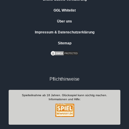
GGL Whitelist
Über uns
Impressum & Datenschutzerklärung
Sitemap
Pflichthinweise
Spielteilnahme ab 18 Jahren. Glücksspiel kann süchtig machen.
Informationen und Hilfe: