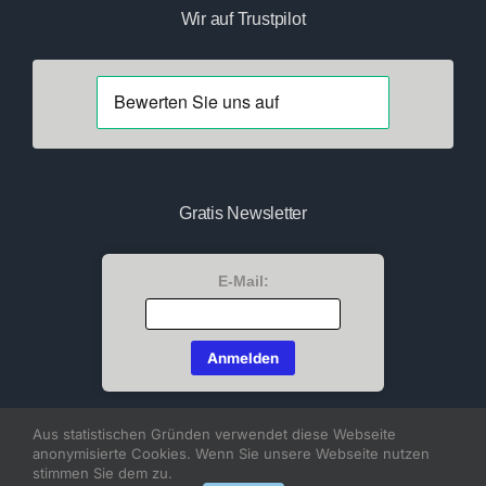
Wir auf Trustpilot
Gratis Newsletter
E-Mail:
Aus statistischen Gründen verwendet diese Webseite
anonymisierte Cookies. Wenn Sie unsere Webseite nutzen
stimmen Sie dem zu.