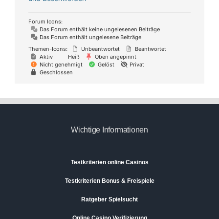
Forum Icons:
Das Forum enthält keine ungelesenen Beiträge
Das Forum enthält ungelesene Beiträge
Themen-Icons:
Unbeantwortet
Beantwortet
Aktiv
Heiß
Oben angepinnt
Nicht genehmigt
Gelöst
Privat
Geschlossen
Wichtige Informationen
Testkriterien online Casinos
Testkriterien Bonus & Freispiele
Ratgeber Spielsucht
Online Casino Verifizierung