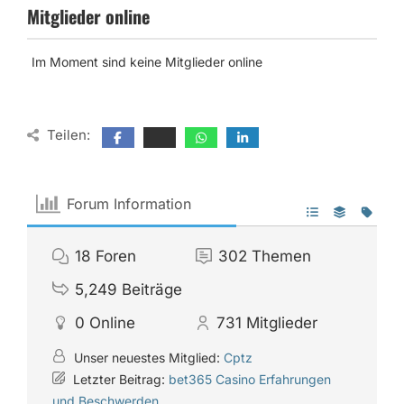
Mitglieder online
Im Moment sind keine Mitglieder online
Teilen:
Forum Information
18
Foren
302
Themen
5,249
Beiträge
0
Online
731
Mitglieder
Unser neuestes Mitglied:
Cptz
Letzter Beitrag:
bet365 Casino Erfahrungen
und Beschwerden