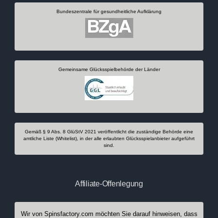
Bundeszentrale für gesundheitliche Aufklärung
Gemeinsame Glücksspielbehörde der Länder
Gemäß § 9 Abs. 8 GlüStV 2021 veröffentlicht die zuständige Behörde eine
amtliche Liste (Whitelist), in der alle erlaubten Glücksspielanbieter aufgeführt
sind.
Affiliate-Offenlegung
Wir von Spinsfactory.com möchten Sie darauf hinweisen, dass