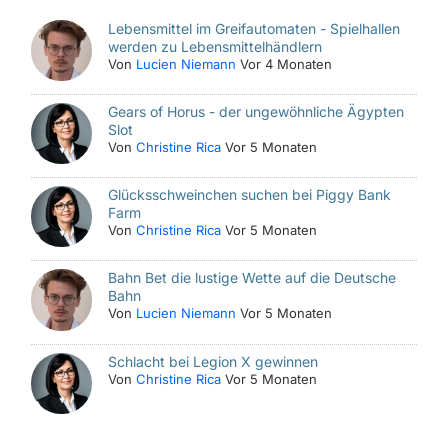
Lebensmittel im Greifautomaten - Spielhallen
werden zu Lebensmittelhändlern
Von
Lucien Niemann
Vor 4 Monaten
Gears of Horus - der ungewöhnliche Ägypten
Slot
Von
Christine Rica
Vor 5 Monaten
Glücksschweinchen suchen bei Piggy Bank
Farm
Von
Christine Rica
Vor 5 Monaten
Bahn Bet die lustige Wette auf die Deutsche
Bahn
Von
Lucien Niemann
Vor 5 Monaten
Schlacht bei Legion X gewinnen
Von
Christine Rica
Vor 5 Monaten