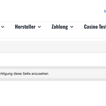
E
Hersteller
Zahlung
Casino Tes
chtigung diese Seite anzusehen