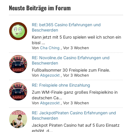
Neuste Beiträge im Forum
RE: bet365 Casino Erfahrungen und
Beschwerden
Kann jetzt mit 5 Euro spielen weil ich schon ein
bissl ...
Von
Cha Ching
,
Vor 3 Wochen
RE: Novoline.de Casino Erfahrungen und
Beschwerden
Fußballsommer 30 Freispiele zum Finale.
Von
Abgezockt
,
Vor 3 Wochen
RE: Freispiele ohne Einzahlung
Zum WM-Finale ganz großes Freispielkino in
deutschen Ca...
Von
Abgezockt
,
Vor 3 Wochen
RE: JackpotPiraten Casino Erfahrungen und
Beschwerden
Jackpot Piraten Casino hat auf 5 Euro Einsatz
erhöht, d...