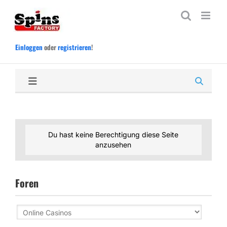
Zum
Inhalt
springen
Einloggen
oder
registrieren
!
Du hast keine Berechtigung diese Seite
anzusehen
Foren