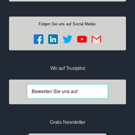
Folgen Sie uns auf Social Media:
Wir auf Trustpilot
Gratis Newsletter