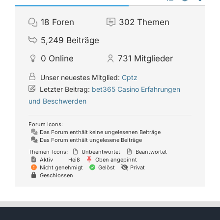
18
Foren
302
Themen
5,249
Beiträge
0
Online
731
Mitglieder
Unser neuestes Mitglied:
Cptz
Letzter Beitrag:
bet365 Casino Erfahrungen
und Beschwerden
Forum Icons:
Das Forum enthält keine ungelesenen Beiträge
Das Forum enthält ungelesene Beiträge
Themen-Icons:
Unbeantwortet
Beantwortet
Aktiv
Heiß
Oben angepinnt
Nicht genehmigt
Gelöst
Privat
Geschlossen