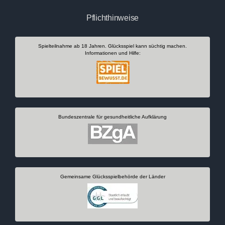
Pflichthinweise
Spielteilnahme ab 18 Jahren. Glücksspiel kann süchtig machen.
Informationen und Hilfe:
Bundeszentrale für gesundheitliche Aufklärung
Gemeinsame Glücksspielbehörde der Länder