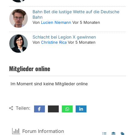
Bahn Bet die lustige Wette auf die Deutsche
Bahn
Von
Lucien Niemann
Vor 5 Monaten
Schlacht bei Legion X gewinnen
Von
Christine Rica
Vor 5 Monaten
Mitglieder online
Im Moment sind keine Mitglieder online
Teilen:
Forum Information