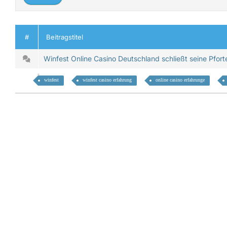
#
Beitragstitel
Winfest Online Casino Deutschland schließt seine Pfor
winfest
winfest casino erfahrung
online casino erfahrunge