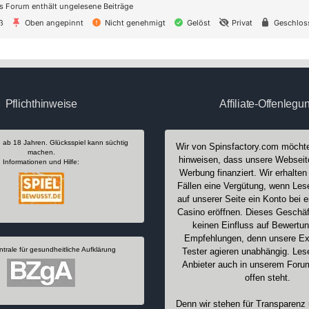
 Forum enthält ungelesene Beiträge
ß
Oben angepinnt
Nicht genehmigt
Gelöst
Privat
Geschlos
Pflichthinweise
Affiliate-Offenlegu
e ab 18 Jahren. Glücksspiel kann süchtig
Wir von Spinsfactory.com möchte
machen.
hinweisen, dass unsere Webseit
Informationen und Hilfe:
Werbung finanziert. Wir erhalte
Fällen eine Vergütung, wenn Les
auf unserer Seite ein Konto bei 
Casino eröffnen. Dieses Geschäf
keinen Einfluss auf Bewertu
Empfehlungen, denn unsere Ex
rale für gesundheitliche Aufklärung
Tester agieren unabhängig. Les
Anbieter auch in unserem Forum
offen steht.
Denn wir stehen für Transparenz