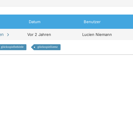
Datum
Benutzer
ten
Vor 2 Jahren
Lucien Niemann
glücksspielbehörde
glücksspiellizenz