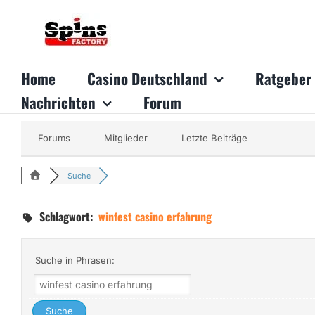
Zum
Inhalt
springen
Home
Casino Deutschland
Ratgeber
Nachrichten
Forum
Forums
Mitglieder
Letzte Beiträge
Suche
Schlagwort:
winfest casino erfahrung
Suche in Phrasen: