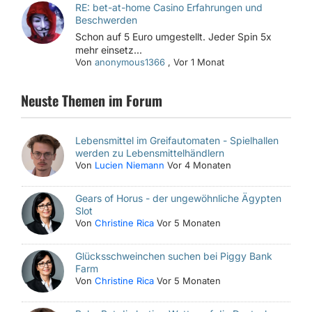
RE: bet-at-home Casino Erfahrungen und
Beschwerden
Schon auf 5 Euro umgestellt. Jeder Spin 5x
mehr einsetz...
Von
anonymous1366
,
Vor 1 Monat
Neuste Themen im Forum
Lebensmittel im Greifautomaten - Spielhallen
werden zu Lebensmittelhändlern
Von
Lucien Niemann
Vor 4 Monaten
Gears of Horus - der ungewöhnliche Ägypten
Slot
Von
Christine Rica
Vor 5 Monaten
Glücksschweinchen suchen bei Piggy Bank
Farm
Von
Christine Rica
Vor 5 Monaten