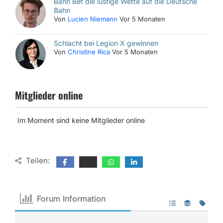
Bahn Bet die lustige Wette auf die Deutsche
Bahn
Von
Lucien Niemann
Vor 5 Monaten
Schlacht bei Legion X gewinnen
Von
Christine Rica
Vor 5 Monaten
Mitglieder online
Im Moment sind keine Mitglieder online
Teilen:
Forum Information