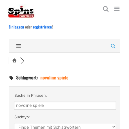
Zum
Inhalt
springen
Einloggen
oder
registrieren
!
Schlagwort:
novoline spiele
Suche in Phrasen:
Suchtyp: