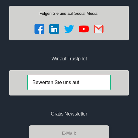
Folgen Sie uns auf Social Media:
Wir auf Trustpilot
Gratis Newsletter
E-Mail: