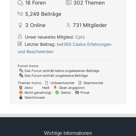
18
Foren
302
Themen
5,249
Beiträge
3
Online
731
Mitglieder
Unser neuestes Mitglied:
Cptz
Letzter Beitrag:
bet365 Casino Erfahrungen
und Beschwerden
Forum Icons:
Das Forum enthält keine ungelesenen Beiträge
Das Forum enthält ungelesene Beiträge
Themen-Icons:
Unbeantwortet
Beantwortet
Aktiv
Heiß
Oben angepinnt
Nicht genehmigt
Gelöst
Privat
Geschlossen
Wichtige Informationen