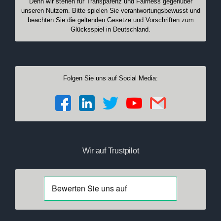
Denn wir stehen für Transparenz und Fairness gegenüber
unseren Nutzern. Bitte spielen Sie verantwortungsbewusst und
beachten Sie die geltenden Gesetze und Vorschriften zum
Glücksspiel in Deutschland.
Folgen Sie uns auf Social Media:
Wir auf Trustpilot