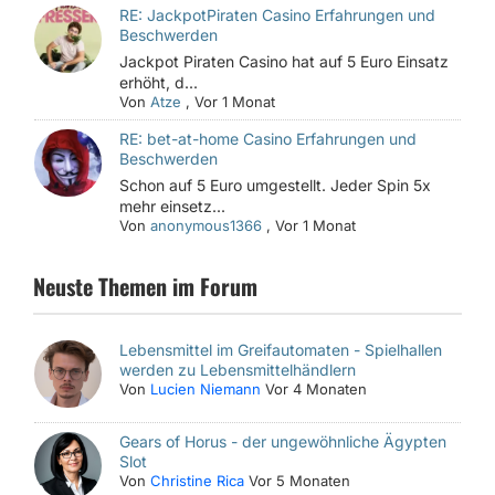
RE: JackpotPiraten Casino Erfahrungen und
Beschwerden
Jackpot Piraten Casino hat auf 5 Euro Einsatz
erhöht, d...
Von
Atze
,
Vor 1 Monat
RE: bet-at-home Casino Erfahrungen und
Beschwerden
Schon auf 5 Euro umgestellt. Jeder Spin 5x
mehr einsetz...
Von
anonymous1366
,
Vor 1 Monat
Neuste Themen im Forum
Lebensmittel im Greifautomaten - Spielhallen
werden zu Lebensmittelhändlern
Von
Lucien Niemann
Vor 4 Monaten
Gears of Horus - der ungewöhnliche Ägypten
Slot
Von
Christine Rica
Vor 5 Monaten