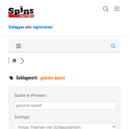
Zum
Inhalt
springen
Einloggen
oder
registrieren
!
Schlagwort:
gonzos quest
Suche in Phrasen:
Suchtyp: