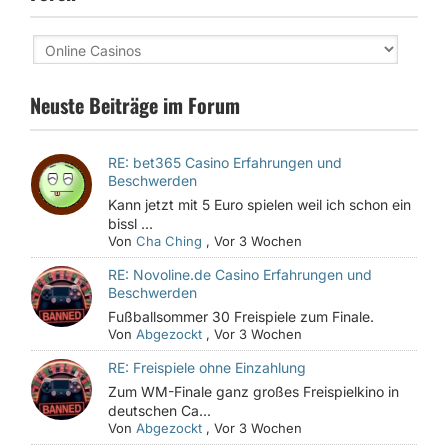
Neuste Beiträge im Forum
RE: bet365 Casino Erfahrungen und
Beschwerden
Kann jetzt mit 5 Euro spielen weil ich schon ein
bissl ...
Von
Cha Ching
,
Vor 3 Wochen
RE: Novoline.de Casino Erfahrungen und
Beschwerden
Fußballsommer 30 Freispiele zum Finale.
Von
Abgezockt
,
Vor 3 Wochen
RE: Freispiele ohne Einzahlung
Zum WM-Finale ganz großes Freispielkino in
deutschen Ca...
Von
Abgezockt
,
Vor 3 Wochen