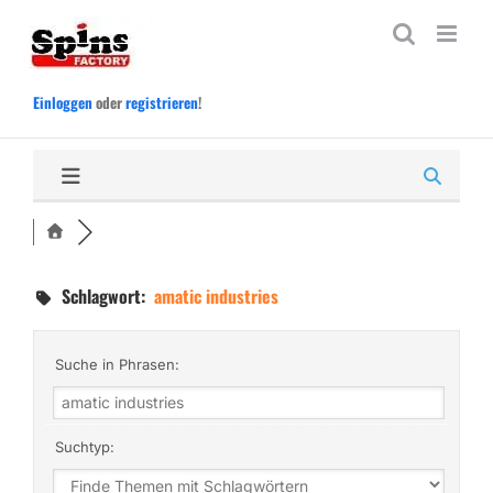
Zum
Inhalt
springen
Einloggen
oder
registrieren
!
Schlagwort:
amatic industries
Suche in Phrasen:
Suchtyp: