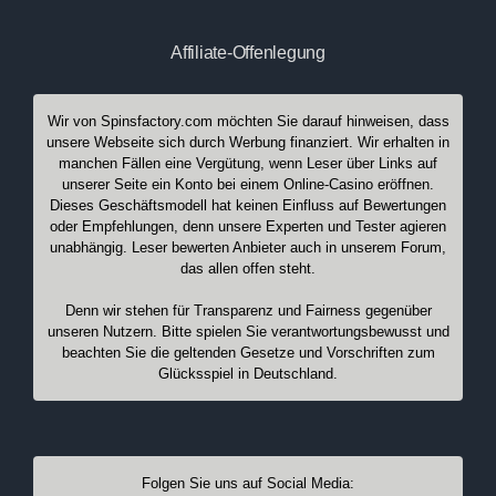
Affiliate-Offenlegung
Wir von Spinsfactory.com möchten Sie darauf hinweisen, dass
unsere Webseite sich durch Werbung finanziert. Wir erhalten in
manchen Fällen eine Vergütung, wenn Leser über Links auf
unserer Seite ein Konto bei einem Online-Casino eröffnen.
Dieses Geschäftsmodell hat keinen Einfluss auf Bewertungen
oder Empfehlungen, denn unsere Experten und Tester agieren
unabhängig. Leser bewerten Anbieter auch in unserem Forum,
das allen offen steht.
Denn wir stehen für Transparenz und Fairness gegenüber
unseren Nutzern. Bitte spielen Sie verantwortungsbewusst und
beachten Sie die geltenden Gesetze und Vorschriften zum
Glücksspiel in Deutschland.
Folgen Sie uns auf Social Media: